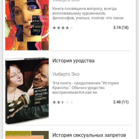
Книга посвящена вопросу, всегда
волновавшему художников,
философов, ученых, поэтов: что такое
красота? В разные эпохи на него
отвечали по-разному, а порой и в
3.74
(18)
рамках...
История уродства
Умберто Эко
Эта книга - продолжение "Истории
Красоты". Обычно уродство
воспринимается как ее
противоположность, но на самом деле
красивое и безобразное - понятия
2.48
(11)
взаимодополняющие....
История сексуальных запретов