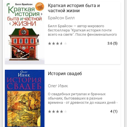
Краткая история быта и
частной жизни
Брайсон Билл
Билл Брайсон — автор мирового
бестселлера "Краткая история почти
всего на свете". После феноменального
успеха этой книги, посвященной
"большим" проблемам — рождению...
3.6
(5)
История свадеб
Олег Ивик
О свадебных ритуалах и брачных
обычаях, бытовавших в разные
времена - от древности до наших дней -
и в различных культурах, рассказано в
этой книге обстоятельно и...
4
(1)