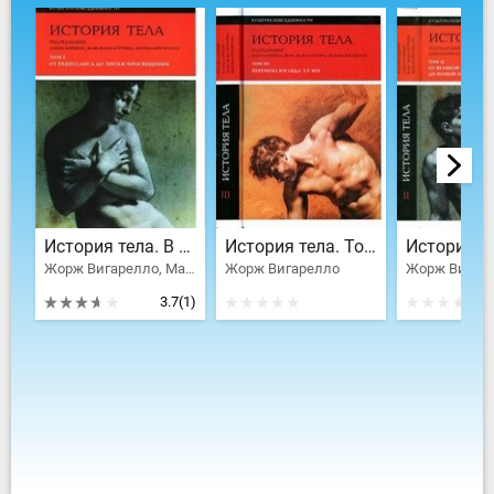
История тела. В 3 томах. Том 1. От Ренессанса до эпохи Просвещения
История тела. Том 3. Перемена взгляда: XX Век
Жорж Вигарелло, Мария Неклюдова, Корбен Ален, Куртин Жан-Жак
Жорж Вигарелло
3.7
(1)