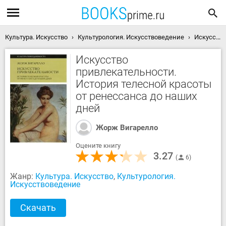
Культура. Искусство
Культурология. Искусствоведение
Искусство привлекательности. История телесной красоты от ренессанса до наших дней скачать книгу
Искусство
привлекательности.
История телесной красоты
от ренессанса до наших
дней
Жорж Вигарелло
Оцените книгу
3.27
6
Жанр:
Культура. Искусство
,
Культурология.
Искусствоведение
Скачать