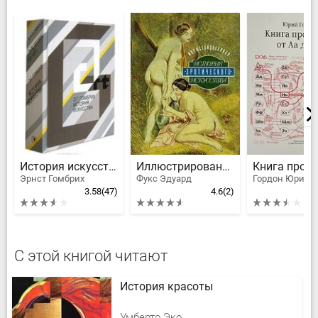
История искусства
Иллюстрированная история эротического искусства
Эрнст Гомбрих
Фукс Эдуард
Гордон Юрий
3.58
(47)
4.6
(2)
С этой книгой читают
История красоты
Умберто Эко