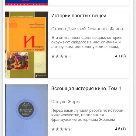
Истории простых вещей
Стахов Дмитрий, Османова Фаина
Эта книга посвящена вещам, которые
окружают каждого из нас: спичкам и
авторучкам, одеколону и лифчикам,
чулкам и шубам, чемоданам и
велосипедам, автомобилям и...
4.1
(3)
Всеобщая история кино. Том 1
Садуль Жорж
Перед вами лучшая работа по истории
киноискусства, написанная
французским историком Жоржем
Садулем. Можно с уверенностью
утверждать, что материал, собранный
4.5
(1)
и...