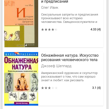
и предписаний
Олег Ивик
Сексуальные запреты и предписания
пронизывают всю историю
человечества. Священнослужители и
законодатели, мыслители и
революционные деятели извели
4.33
(4)
многие тонны глины,...
Обнажённая натура. Искусство
рисования человеческого тела
Джозеф Шеппард
Американский художник и скульптор
рассказывает о том, что сам хорошо
знает и любит: как рисовать
человеческие фигуры в статике и в
динамике.
3.1
(4)