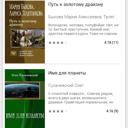
Путь к золотому дракону
Быкова Мария Алексеевна, Телятникова Лариса Ивановна
Волкодлак, человек, полуфэйри. Нет, не
то. Беглый преступник, боевой маг,
адептка первого курса. Тоже не совсем
так. Хорошо: Сигурд, Эгмонт, Яльга. Их
путь лежит на...
4.18
(11)
Имя для планеты
Сухачевский Олег
С планетой повезло... Совсем рядом,
всего в двух шагах, возвышались
деревья. Гравитация нормальная, не
больше земной... Атмосфера... Я втянул
носом инопланетный воздух....
4.16
(9)