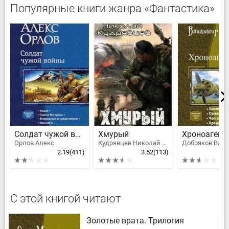
Популярные книги жанра «Фантастика»
Солдат чужой войны
Хмурый
Орлов Алекс
Кудрявцев Николай Федорович
2.19
(411)
3.52
(113)
2
С этой книгой читают
Золотые врата. Трилогия