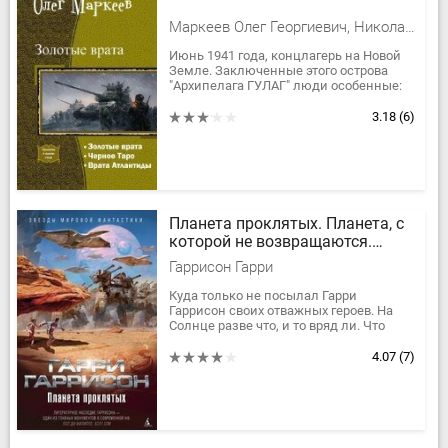
Маркеев Олег Георгиевич, Николаев Андрей Евгеньевич
Июнь 1941 года, концлагерь на Новой
Земле. Заключенные этого острова
"Архипелага ГУЛАГ" люди особенные:
шаманы, знахари и ученые-
парапсихологи из спецотдела НКВД –...
3.18
(6)
Планета проклятых. Планета, с
которой не возвращаются.
Звездные похождения
Гаррисон Гарри
галактических рейнджеров
Куда только не посылал Гарри
Гаррисон своих отважных героев. На
Солнце разве что, и то вряд ли. Что
Солнце таким славным ребятам, как
Стальная Крыса, Язон динАльт...
4.07
(7)