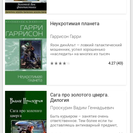
Неукротимая планета
Гаррисон Гарри
Язон динАльт — ловкий галактический
мошенник, успел хорошенько
«наследить» на многих из тысяч
разбросанных по Вселенной
обитаемых планет. Нет, разумеется, он
4.27
(43)
не шулер и...
Сага про золотого цверга.
Дилогия
Проскурин Вадим Геннадьевич
Быть курьером – занятие очень
ответственное. Тем более если ты
доставляешь антикварный предмет,
представляющий огромную ценность