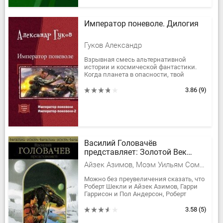
Император поневоле. Дилогия
Гуков Александр
Взрывная смесь альтернативной
истории и космической фантастики.
Когда планета в опасности, твой
единственный шанс - уйти в ополчение
и доказать кровью и делом свою...
3.86
(9)
Василий Головачёв
представляет: Золотой Век
фантастики
Айзек Азимов, Моэм Уильям Сомерсет, Гаррисон Гарри, Рассел Эрик Фрэнк, Саймак Клиффорд Дональд, Андерсон Пол Уильям, Нивен Ларри Лоренс ван Котт Нивен, Брэкетт Ли Дуглас, Ван Вогт Альфред Элтон, Шмиц Джеймс Генри, Каттнер Генри, Говард Роберт Ирвин, Гордон Джон, Порджес Артур, Янг Роберт Франклин
Можно без преувеличения сказать, что
Роберт Шекли и Айзек Азимов, Гарри
Гаррисон и Пол Андерсон, Роберт
Говард и Клиффорд Саймак и ещё
десять великих мастеров, работы...
3.58
(5)