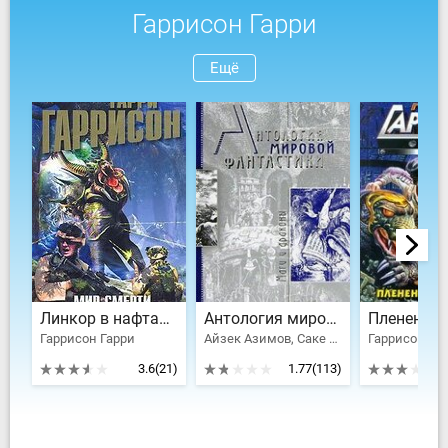
Гаррисон Гарри
Ещё
Линкор в нафталине
Антология мировой фантастики. Том 3. Волшебная страна
Гаррисон Гарри
Айзек Азимов, Саке Комацу, Клайв Стейплз Льюис, Толстой Алексей Николаевич, Желязны Роджер Джозеф, Брэдбери Рэй Дуглас, Ефремов Иван Антонович, Гаррисон Гарри, Рей Жан, Гансовский Север Феликсович, Лейнстер Мюррей, Гамильтон Эдмонд Мур, Муркок Майкл Джон, Блох Роберт Альберт, Хаецкая Елена Владимировна, Лавкрафт Говард Филлипс, Конан Дойл Артур Игнатиус, Головачев Василий Васильевич, Орлов Алекс, Саймак Клиффорд Дональд, Говард Роберт Эдвин, Смит Джордж Генри, Андерсон Пол Уильям, Вэнс Джек Холбрук, Дивов Олег Игоревич, Трускиновская Далия Мейеровна, Кудрявцев Леонид Викторович, Биленкин Дмитрий Александрович, Вейнбаум Стенли, Олдисс Брайан Уилсон, Ван Вогт Альфред Элтон, Дель Рей Лестер, Клейн Жерар, Сильверберг Роберт, Калугин Алексей Александрович, Тургенев Иван Сергеевич, Говард Роберт Ирвин, Мэйчен Артур Ллевелин, Дик Филип Киндред, Саломатов Андрей Васильевич, Миллер-младший Уолтер Майкл
Гаррисон Га
3.6
(21)
1.77
(113)