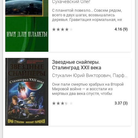
Сухачевский Олег
С планетой повезло... Совсем рядом,
всего в двух шагах, возвышались
деревья. Гравитация нормальная, не
больше земной... Атмосфера... Я втянул
носом инопланетный воздух....
4.16
(9)
Звездные снайперы.
Сталинград XXII века
Стукалин Юрий Викторович, Парфенов Михаил Юрьевич
Они пали смертью храбрых на Второй
Мировой войне — и восстали из
мертвых два века спустя, чтобы
сражаться против Чужих на Первой
Звездной. Два снайпера, русский и...
3.37
(3)