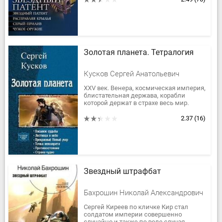
Золотая планета. Тетралогия
Кусков Сергей Анатольевич
XXV век. Венера, космическая империя,
блистательная держава, корабли
которой держат в страхе весь мир.
Планета, где под слоем адской
атмосферы процветают
2.37
(16)
многолюдные...
Звездный штрафбат
Бахрошин Николай Александрович
Сергей Киреев по кличке Кир стал
солдатом империи совершенно
случайно и также по воле случая