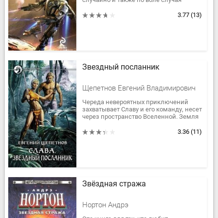
угодил в штрафбат. Первая же высадка
штрафников на вражескую планету...
3.77
(13)
Звездный посланник
Щепетнов Евгений Владимирович
Череда невероятных приключений
захватывает Славу и его команду, несет
через пространство Вселенной. Земля
лежит в руинах и стонет под пятой
космических, и не только,...
3.36
(11)
Звёздная стража
Нортон Андрэ