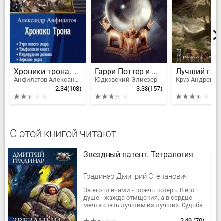
Хроники трона. Тетралогия
Гарри Поттер и Методы рационального мышления
Анфилатов Александр Николаевич
Юдковский Элиезер
Круз Андрей
2.34
(108)
3.38
(157)
С этой книгой читают
Звездный патент. Тетралогия
Градинар Дмитрий Степанович
За его плечами - горечь потерь. В его
душе - жажда отмщения, а в сердце -
мечта стать лучшим из лучших. Судьба
всего человечества висит на волоске, и
чаша весов уже...
2.49
(70)