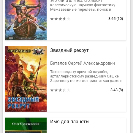
Это книга для тех, кто любит
классическую научную фантастику.
Межзвездные перелеты, поиск и
освоение далеких планет, трудности
первого контакта с представителями...
3.65
(10)
Звездный рекрут
Баталов Сергей Александрович
Такое солдату срочной службы,
артиллеристскому разведчику Сашке
Заречневу не могло присниться даже в
самом кошмарном сне.
С трудом придя в себя после
3.43
(8)
нестерпимой...
Имя для планеты