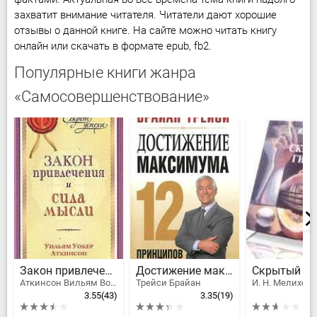
захватит внимание читателя. Читатели дают хорошие
отзывы о данной книге. На сайте можно читать книгу
онлайн или скачать в формате epub, fb2.
Популярные книги жанра
«Самосовершенствование»
Закон привлечения и сила мысли
Достижение максимума
Аткинсон Вильям Волкер Рамачарака Йог
Трейси Брайан
И. Н. Мелихов
3.55
(43)
3.35
(19)