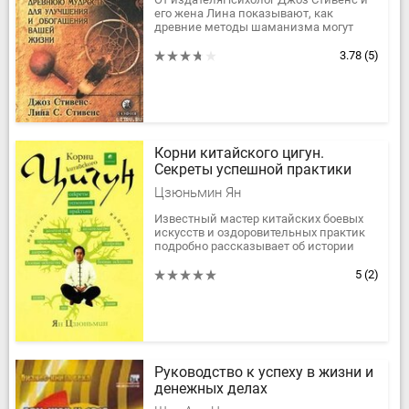
его жена Лина показывают, как
древние методы шаманизма могут
волшебно изменить и обогатить жизнь
современного человека. Серия
3.78
(5)
простых...
Корни китайского цигун.
Секреты успешной практики
Цзюньмин Ян
Известный мастер китайских боевых
искусств и оздоровительных практик
подробно рассказывает об истории
древнего искусства цигун, о его
основных направлениях и методах и о...
5
(2)
Руководство к успеху в жизни и
денежных делах