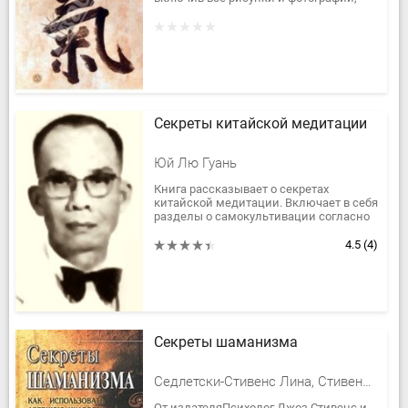
основатель Общества изучения Ки и Ки
Айкидо Коити Тохэй описывает...
Секреты китайской медитации
Юй Лю Гуань
Книга рассказывает о секретах
китайской медитации. Включает в себя
разделы о самокультивации согласно
Шурангама Сутре, школе Чань (Дзэн),
школе Чистой Страны и т.д.
4.5
(4)
Секреты шаманизма
Седлетски-Стивенс Лина, Стивенс Джоз
От издателяПсихолог Джоз Стивенс и