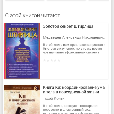
С этой книгой читают
Золотой секрет Штирлица
Медведев Александр Николаевич, Медведева Ирина Борисовна
В этой книге вам предложена простая и
быстрая в изучении, но в то же время
чрезвычайно эффективная система
психической саморегуляции — техника
самогипноза, используемая...
Книга Ки: координирование ума
и тела в повседневной жизни
Тохэй Коити
В этой книге, которую я постарался
перевести в электронный вид,
включив все рисунки и фотографии,