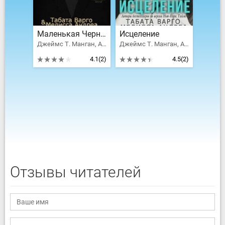
Маленькая Черная Книжка
Исцеление
Джеймс Т. Манган, Анупама Чандвани
Джеймс Т. Манган, Анупама Чандвани
4.1
(2)
4.5
(2)
Отзывы читателей