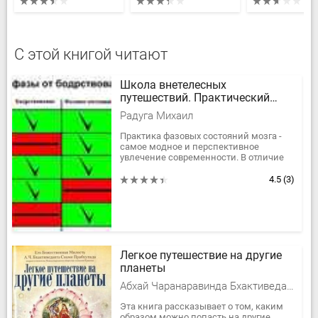
С этой книгой читают
Школа внетелесных
путешествий. Практический
учебник
Радуга Михаил
Практика фазовых состояний мозга -
самое модное и перспективное
увлечение современности. В отличие
от прошлого, теперь понятия
«внетелесные путешествия» и
4.5
(3)
«астрал»...
Легкое путешествие на другие
планеты
Абхай Чаранаравинда Бхактиведанта Свами Прабхупада
Эта книга рассказывает о том, каким
образом можно попасть на другие