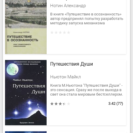
самопознания
Нотин Александр
В книге «Путешествие в осознанность»
автор предпринял попытку разработать
методику запуска механизма
психического исцеления, которым
каждый из нас обладает с рождения....
Путешествия Души
Ньютон Майкл
Книга М.Ньютона "Путешествия Души" -
это сенсация. Сразу же после выхода в
свет она стала мировым бестселлером.
Благодаря этой книге широкому кругу
людей впервые стала...
3.42
(77)