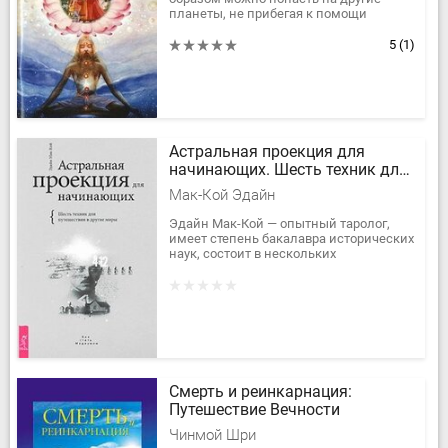
планеты, не прибегая к помощи
космических кораблей. Здесь
изложены основы бхакти-йоги,
5
(1)
позволяющей...
Астральная проекция для
начинающих. Шесть техник для
путешествия в другие миры
Мак-Кой Эдайн
Эдайн Мак-Кой — опытный таролог,
имеет степень бакалавра исторических
наук, состоит в нескольких
профессиональных писательских
организациях. Кроме того, уже более...
Смерть и реинкарнация:
Путешествие Вечности
Чинмой Шри