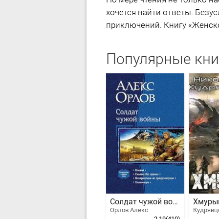
хочется найти ответы. Безус
приключений. Книгу «Женско
Популярные кни
Солдат чужой войны
Хмуры
Орлов Алекс
2.19
(410)