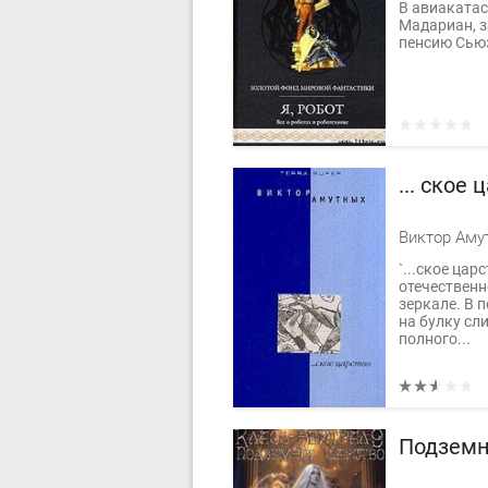
В авиакатас
Мадариан, 
пенсию Сью
... ское 
`...ское цар
отечественн
зеркале. В 
на булку сл
полного...
Подземн