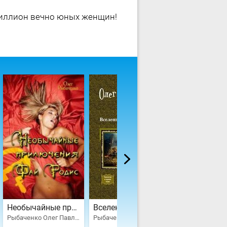
миллион вечно юных женщин!
Необычайные приключения Фай Родис
Вселенная против вселенной. Трилогия
Лев-попада
Рыбаченко Олег Павлович
Рыбаченко Олег Павлович