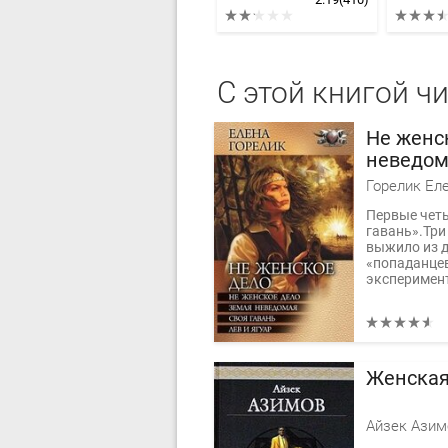
С этой книгой ч
Не женс
неведома
и ягуар
Горелик Ел
Первые чет
гавань».Три
выжило из 
«попаданцев
эксперимент
Женская
Айзек Азим