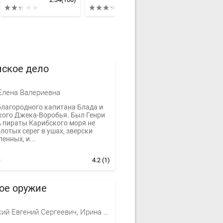
нское дело
Елена Валериевна
благородного капитана Блада и
кого Джека-Воробья. Был Генри
А пираты Карибского моря не
лотых серег в ушах, зверски
енных, и...
4.2
(1)
ое оружие
Красницкий Евгений Сергеевич, Ирина Град, Кузнецова Е. А.