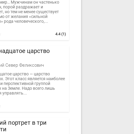
мир… Мужчинам он частенько
н, порой раздражает и
, но тем не менее существует
мо от желания «сильной
 рода человеческого,...
4.4
(1)
надцатое царство
ий Север Феликсович
цатое царство — царство
х. Этот класс является наиболее
 и перспективной группой
 на Земле. Надо всего лишь
 управлять...
й портрет в три
рти