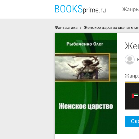
Жанр
Фантастика
Женское царство скачать кн
Же
Жанр
Ск