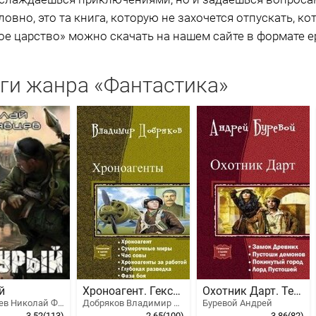
ловно, это та книга, которую не захочется отпускать, к
е царство» можно скачать на нашем сайте в формате epu
ги жанра «Фантастика»
й
Хроноагент. Гексалогия
Охотник Дарт. Тетралогия
Кудрявцев Николай Федорович
Добряков Владимир Александрович, Калачев Александр
Буревой Андрей
3.52
(113)
2.65
(100)
3.86
(82)