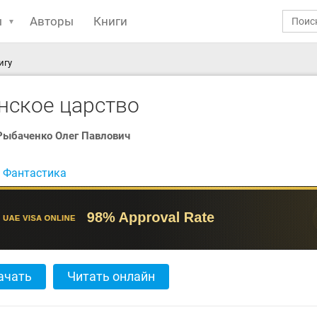
ы
Авторы
Книги
игу
нское царство
Рыбаченко Олег Павлович
:
Фантастика
ачать
Читать онлайн