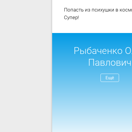
Попасть из психушки в кос
Супер!
Рыбаченко О
Павлович
Ещё