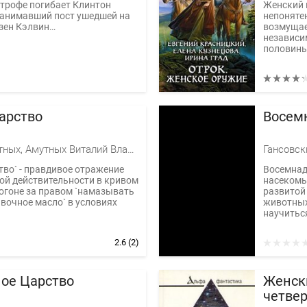
трофе погибает Клинтон
Женский 
занимавший пост ушедшей на
непоняте
зен Кэлвин…
возмущает
независи
половины»
царство
Восем
Виктор Амутных, Амутных Виталий Владимирович
Гансовск
ство` - правдивое отражение
Восемнад
ой действительности в кривом
насекомы
погоне за правом `намазывать
развитой
ивочное масло` в условиях
животных
научиться
2.6
(2)
ое Царство
Женски
четве