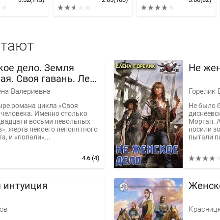
итают
кое дело. Земля
Не же
я. Своя гавань. Лев
ена Валериевна
Горелик 
ыре романа цикла «Своя
Не было 
 человека. Именно столько
диснеевс
двадцати восьми невольных
Морган. 
», жертв некоего непонятного
носили зо
а, и «попали»...
пытали пл
4.6
(4)
 интуиция
Женск
ов