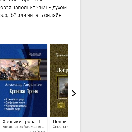
оторая наполнит жизнь духом
b, fb2 или читать онлайн.
Хроники трона. Тетралогия
Попрыгун. Трилогия
Империя Ара
Анфилатов Александр Николаевич
Хвостополосатов Константин
Чудов Альберто
2.34
(108)
3.3
(49)