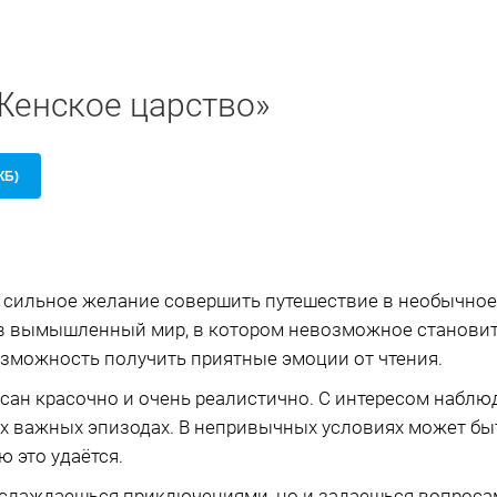
Женское царство»
КБ)
сильное желание совершить путешествие в необычное 
 в вымышленный мир, в котором невозможное становит
озможность получить приятные эмоции от чтения.
исан красочно и очень реалистично. С интересом наблю
х важных эпизодах. В непривычных условиях может быт
 это удаётся.
аслаждаешься приключениями, но и задаешься вопросам