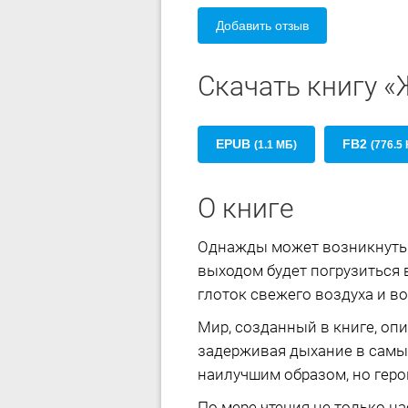
Добавить отзыв
Скачать книгу «
EPUB
FB2
(1.1 МБ)
(776.5 
О книге
Однажды может возникнуть 
выходом будет погрузиться
глоток свежего воздуха и в
Мир, созданный в книге, оп
задерживая дыхание в самы
наилучшим образом, но герою
По мере чтения не только н