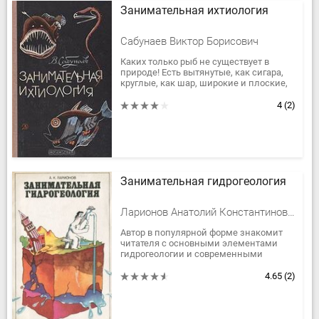
Занимательная ихтиология
Сабунаев Виктор Борисович
Каких только рыб не существует в
природе! Есть вытянутые, как сигара,
круглые, как шар, широкие и плоские,
как блин, узкие и длинные, как ремень
или кусок нитки. Одни...
4
(2)
Занимательная гидрогеология
Ларионов Анатолий Константинович
Автор в популярной форме знакомит
читателя с основными элементами
гидрогеологии и современными
проблемами этой науки. Большое
внимание уделяется охране
4.65
(2)
подземных вод как...