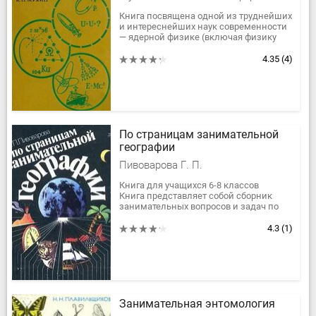
Книга посвящена одной из труднейших
и интереснейших наук современности
— ядерной физике (включая физику
элементарных частиц).
Есть разные способы изучения
4.35
(4)
иностранного...
По страницам занимательной
географии
Пивоварова Г. П.
Книга для учащихся 6-8 классов
Книга представляет собой сборник
занимательных вопросов и задач по
географии. Тематика задач очень
разнообразна и охватывает многие...
4.3
(1)
Занимательная энтомология