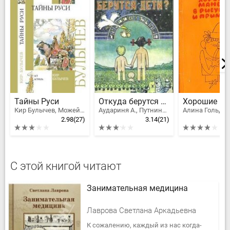
Тайны Руси
Откуда берутся дети?
Кир Булычев, Можейко Игорь Всеволодович
Аудариня А., Путниньш М.
Алина Гольдн
2.98
(27)
3.14
(21)
С этой книгой читают
Занимательная медицина
Лаврова Светлана Аркадьевна
К сожалению, каждый из нас когда-