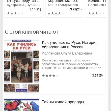
Откуда берутся дети?
Хорошие манеры в рисунках и примерах
Аудариня А., Путниньш М.
Алина Гольдникова
3.14
(21)
3.92
(24)
С этой книгой читают
Как учились на Руси. История
образования в России
Колпакова Ольга Валериевна
Книга рассказывает об истории
образования в России, особенностях
его развития, самобытности и отличии
от европейского образования. В
нескольких очерках повествуется, как...
3.94
(5)
Тайны живой природы