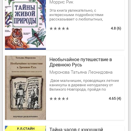
Моррис Рик
Эта книга увлекательно, с
интересными подробностями
рассказывает о любопытных,
удивительных и порой необъяснимых
сторонах жизни природы. Книга
4.8
(6)
прекрасно иллюстрирована. В...
Необычайное путешествие в
Древнюю Русь
Миронова Татьяна Леонидовна
Двое мальчишек, проводящих летние
каникулы в деревне неподалеку от
Великого Новгорода, пройдя по
заброшенному подземному ходу,
оказываются в Древней Руси. Там их...
4.65
(4)
Тайна часов с кукушкой