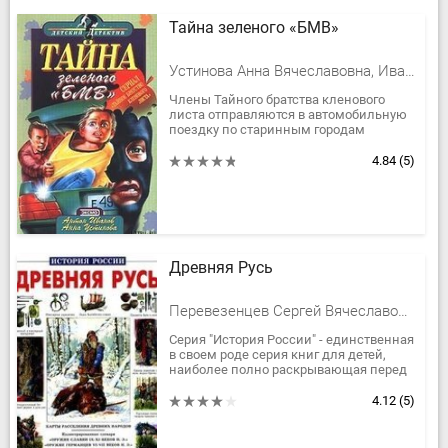
Тайна зеленого «БМВ»
Устинова Анна Вячеславовна, Иванов Антон Давидович
Члены Тайного братства кленового
листа отправляются в автомобильную
поездку по старинным городам
Подмосковья. Однако таинственная
зеленая машина ломает их планы.
4.84
(5)
Отдых...
Древняя Русь
Перевезенцев Сергей Вячеславович
Серия "История России" - единственная
в своем роде серия книг для детей,
наиболее полно раскрывающая перед
юным читателем весь уникальный мир
русской истории. Серия...
4.12
(5)