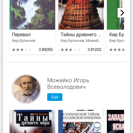
Перевал
Тайны древнего мира
Кир Булычев
Кир Булычев, Можейко Игорь Всеволодович
Кир Булычев
2.85
(55)
2.81
(32)
Можейко Игорь
Всеволодович
Ещё