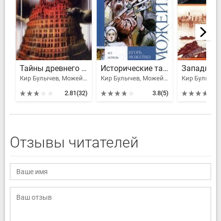
Тайны древнего мира
Исторические тайны Российской империи
Кир Булычев, Можейко Игорь Всеволодович
Кир Булычев, Можейко Игорь Всеволодович
2.81
(32)
3.8
(5)
Отзывы читателей