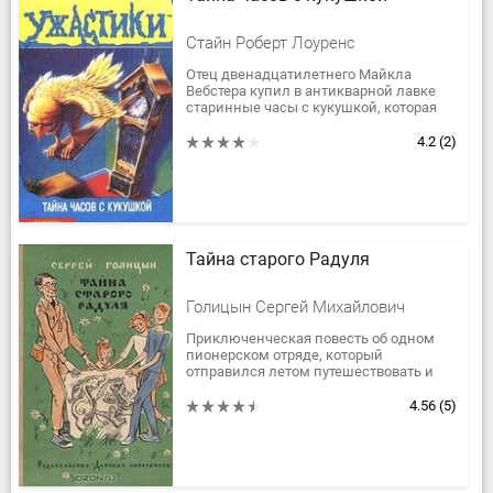
Стайн Роберт Лоуренс
Отец двенадцатилетнего Майкла
Вебстера купил в антикварной лавке
старинные часы с кукушкой, которая
выглядела как настоящая.
Поговаривали, что эти часы -
4.2
(2)
волшебные, даже...
Тайна старого Радуля
Голицын Сергей Михайлович
Приключенческая повесть об одном
пионерском отряде, который
отправился летом путешествовать и
неожиданно остался без начальника
похода.
4.56
(5)
Что делали ребята, какие...