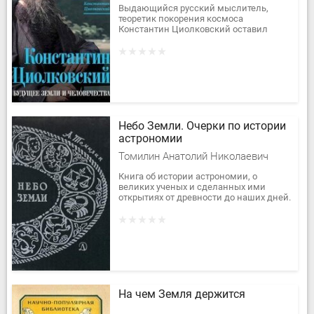
Выдающийся русский мыслитель,
теоретик покорения космоса
Константин Циолковский оставил
обширное наследие. Он оказался
настоящим пророком. И Сергей
Королёв, и Юрий...
Небо Земли. Очерки по истории
астрономии
Томилин Анатолий Николаевич
Книга об истории астрономии, о
великих ученых и сделанных ими
открытиях от древности до наших дней.
На чем Земля держится