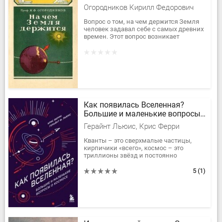
Огородников Кирилл Федорович
Вопрос о том, на чем держится Земля
человек задавал себе с самых древних
времен. Этот вопрос возникает
совершенно естественно, так как в
нашей жизни мы всюду...
Как появилась Вселенная?
Большие и маленькие вопросы
о космосе
Герайнт Льюис, Крис Ферри
Кванты – это сверхмалые частицы,
кирпичики «всего», космос – это
триллионы звёзд и постоянно
расширяющихся галактик. Жизнь на
необъятных просторах Вселенной
5
(1)
неотделима от...