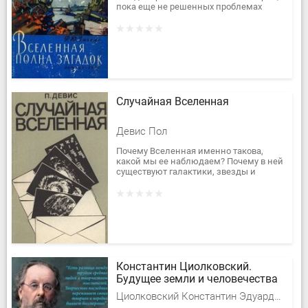
пока еще не решенных проблемах
современной астрономии.
Издательство и автор выражают
глубокую...
Случайная Вселенная
Девис Пол
Почему Вселенная именно такова,
какой мы ее наблюдаем? Почему в ней
существуют галактики, звезды и
планеты? Случайно ли появление
человека? Есть ли другие вселенные,...
Константин Циолковский.
Будущее земли и человечества
Циолковский Константин Эдуардович, Замостьянов Арсений Александрович