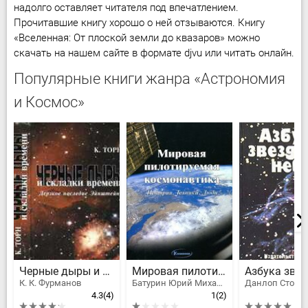
надолго оставляет читателя под впечатлением.
Прочитавшие книгу хорошо о ней отзываются. Книгу
«Вселенная: От плоской земли до квазаров» можно
скачать на нашем сайте в формате djvu или читать онлайн.
Популярные книги жанра «Астрономия
и Космос»
Черные дыры и складки времени. Дерзкое наследие Эйнштейна
Мировая пилотируемая космонавтика. История. Техника. Люди
К. К. Фурманов
Батурин Юрий Михайлович, Марков Александр Евгеньевич, Афанасьев Игорь Борисович, Белозерский Алексей Георгиевич, Иванов Иван Александрович, Лазуткин Александр Иванович, Лантратов Константин Анатольевич, Лисов Игорь Анатольевич, Лукашевич Вадим Павлович, Маринин Игорь Адольфович, Прыгичев Тимофей Васильевич, Шамсутдинов Сергей Хисамович
Данлоп Сторм
4.3
(4)
1
(2)