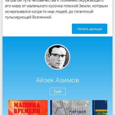
за шагом путь человечества к познанию окружающего
его мира от маленького кусочка плоской Земли, которым
исчерпывался когда-то мир людей, до гигантской
пульсирующей Вселенной.
Читать дальше
Айзек Азимов
Ещё