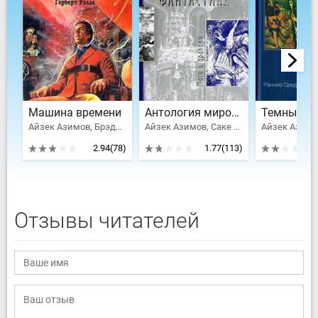
Машина времени
Антология мировой фантастики. Том 3. Волшебная страна
Айзек Азимов, Брэдбери Рэй Дуглас, Бестер Альфред, Роберт Шекли, Уэллс Герберт Джордж, Клейн Жерар, Уиндем Джон Паркс Лукас Бейнон Харрис, Сильверберг Роберт, Кэмпбелл Джон Вуд, Генкин Валерий Исаакович, Кацура Александр Васильевич, Филипп Хосе Фармер
Айзек Азимов, Саке Комацу, Клайв Стейплз Льюис, Толстой Алексей Николаевич, Желязны Роджер Джозеф, Брэдбери Рэй Дуглас, Ефремов Иван Антонович, Гаррисон Гарри, Рей Жан, Гансовский Север Феликсович, Лейнстер Мюррей, Гамильтон Эдмонд Мур, Муркок Майкл Джон, Блох Роберт Альберт, Хаецкая Елена Владимировна, Лавкрафт Говард Филлипс, Конан Дойл Артур Игнатиус, Головачев Василий Васильевич, Орлов Алекс, Саймак Клиффорд Дональд, Говард Роберт Эдвин, Смит Джордж Генри, Андерсон Пол Уильям, Вэнс Джек Холбрук, Дивов Олег Игоревич, Трускиновская Далия Мейеровна, Кудрявцев Леонид Викторович, Биленкин Дмитрий Александрович, Вейнбаум Стенли, Олдисс Брайан Уилсон, Ван Вогт Альфред Элтон, Дель Рей Лестер, Клейн Жерар, Сильверберг Роберт, Калугин Алексей Александрович, Тургенев Иван Сергеевич, Говард Роберт Ирвин, Мэйчен Артур Ллевелин, Дик Филип Киндред, Саломатов Андрей Васильевич, Миллер-младший Уолтер Майкл
Айзек Азимо
2.94
(78)
1.77
(113)
Отзывы читателей