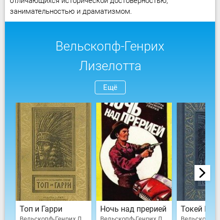
отличающихся исторической достоверностью,
занимательностью и драматизмом.
Вельскопф-Генрих
Лизелотта
Ещё
Топ и Гарри
Ночь над прерией
Токей Ито
Вельскопф-Генрих Лизелотта
Вельскопф-Генрих Лизелотта