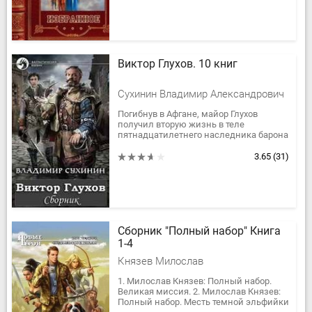
Виктор Глухов. 10 книг
Сухинин Владимир Александрович
Погибнув в Афгане, майор Глухов
получил вторую жизнь в теле
пятнадцатилетнего наследника барона
Ирридара из закрытого магического
мира. Завербованный метаморфом с...
3.65
(31)
Сборник "Полный набор" Книга
1-4
Князев Милослав
1. Милослав Князев: Полный набор.
Великая миссия. 2. Милослав Князев:
Полный набор. Месть темной эльфийки