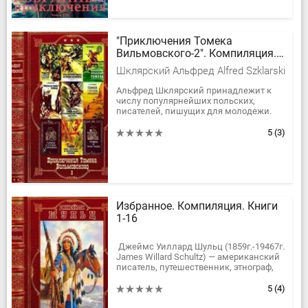
"Приключения Томека
Вильмовского-2". Компиляция.
Книги 6-8
Шклярский Альфред Alfred Szklarski
Альфред Шклярский принадлежит к
числу популярнейших польских,
писателей, пишущих для молодежи.
Польскому читателю особенно
полюбился, цикл приключенческих
5
(3)
романов...
Избранное. Компиляция. Книги
1-16
Джеймс Уиллард Шульц (1859г.-19467г.
James Willard Schultz) — американский
писатель, путешественник, этнограф,
прожил более 15 лет с индейцами
пикуни. В своих...
5
(4)