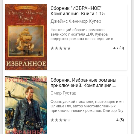
Сборник "ИЗБРАННОЕ".
Компиляция. Книги 1-15
Джеймс Фенимор Купер
Настоящий сборник романов
великого писателя Д.Ф. Купера
содержит романы не вошедшие в
собрания сочинений выходящие ранее
из печати. Это первая попытка
4.7
(3)
объединить...
Сборник. Избранные романы
приключений. Компиляция.
Книги 1-25
Эмар Густав
Французский писатель, настоящее имя
Оливье Глу, автор многочисленных
приключенческих романов. Оливер Глу
родился в сентябре 1818 года в Париже.
Став юношей, Оливер...
4
(5)