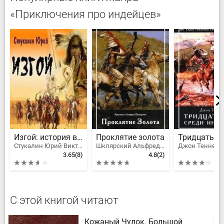
«Приключения про индейцев»
Изгой: история воина
Проклятие золота
Стукалин Юрий Викторович
Шклярский Альфред Alfred Szklarski, Шклярская Кристина
Джон Теннер
3.65
(8)
4.8
(2)
С этой книгой читают
Кожаный Чулок. Большой