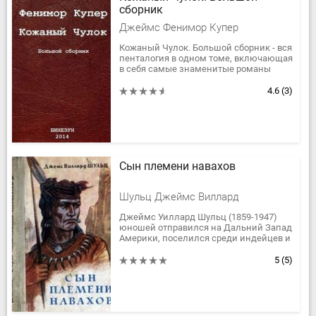
сборник
Джеймс Фенимор Купер
Кожаный Чулок. Большой сборник - вся
пенталогия в одном томе, включающая
в себя самые знаменитые романы
Фенимора Купера.
4.6
(3)
Сын племени навахов
Шульц Джеймс Виллард
Джеймс Уиллард Шульц (1859-1947)
юношей отправился на Дальний Запад
Америки, поселился среди индейцев и
прожил там двадцать пять лет. В своих
повестях он рассказал о...
5
(5)