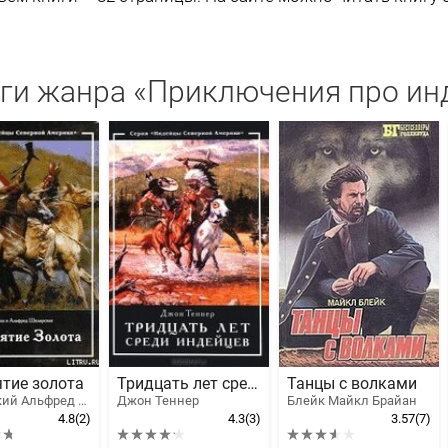
ги жанра «Приключения про ин
тие золота
Тридцать лет среди индейцев
Танцы с волками
Шклярский Альфред Alfred Szklarski, Шклярская Кристина
Джон Теннер
Блейк Майкл Брайан
4.8
(2)
4.3
(3)
3.57
(7)