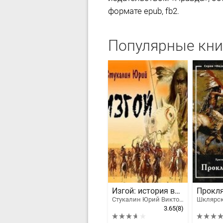
формате epub, fb2.
Популярные кни
Изгой: история воина
Прокля
Стукалин Юрий Викторович
3.65
(8)