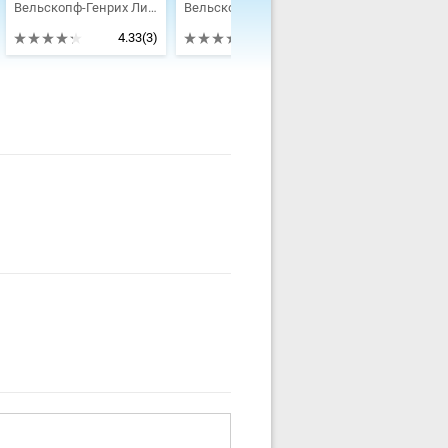
Вельскопф-Генрих Лизелотта
Вельскопф-Генрих Лизелотта
4.33
(3)
5
(6)