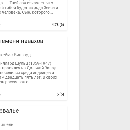
а…— Твой сон означает, что
 тобой будет из рода Зевса и
 человека. Сын, которого...
4.73
(6)
лемени навахов
жеймс Виллард
иллард Шульц (1859-1947)
тправился на Дальний Запад
поселился среди индейцев и
м двадцать пять лет. В своих
он рассказал о...
5
(5)
евалье
Мишель