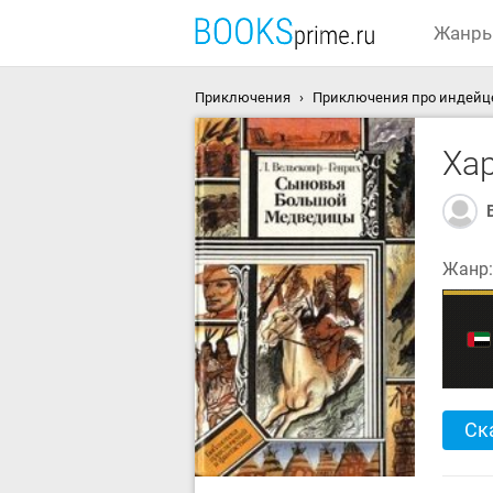
Жанр
Приключения
Приключения про индейц
Ха
Жанр
Ск