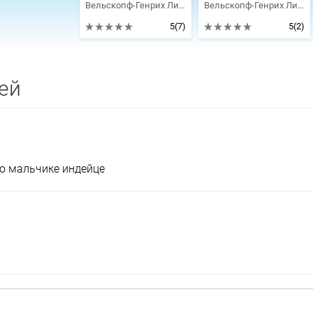
Вельскопф-Генрих Лизелотта
Вельскопф-Генрих Лизелотта
5
(7)
5
(2)
ей
о мальчике индейце
я