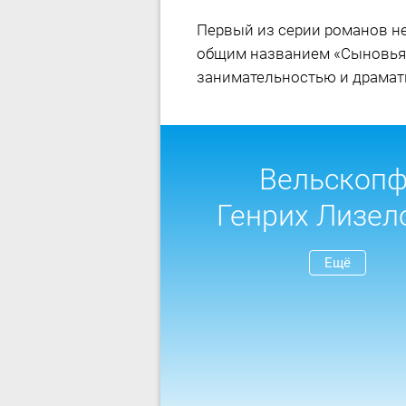
Первый из серии романов н
общим названием «Сыновья
занимательностью и драмат
Вельскопф
Генрих Лизел
Ещё