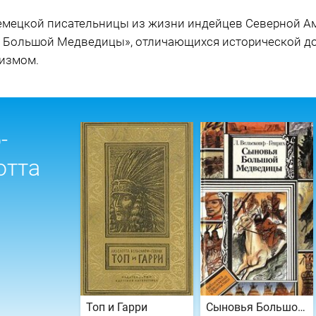
емецкой писательницы из жизни индейцев Северной А
 Большой Медведицы», отличающихся исторической д
измом.
-
отта
Топ и Гарри
Сыновья Большой Медведицы. Книга 1