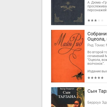
А. Дюма «Гр
прослежива
персонажей
Собрание
Оцеола,
Морской
Рид Томас 
Во второй т
сочинений 
"Оцеола, во
волчонок".
Издание вых
Сын Тар
Берроуз Эд