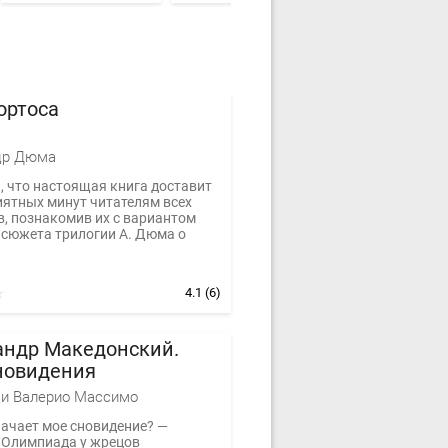
ортоса
др Дюма
, что настоящая книга доставит
иятных минут читателям всех
в, познакомив их с вариантом
 сюжета трилогии А. Дюма о
4.1
(6)
андр Македонский.
новидения
и Валерио Массимо
начает мое сновидение? —
 Олимпиада у жрецов