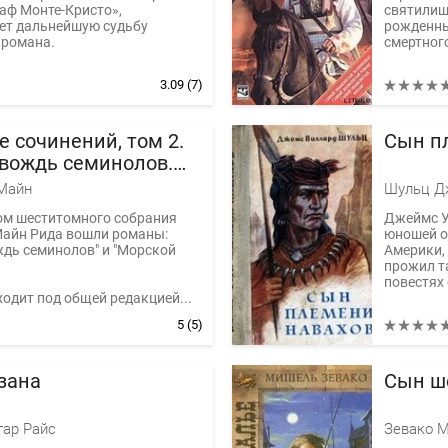
аф Монте-Кристо»,
святилищ
ет дальнейшую судьбу
рожденный
 романа.
смертного
3.09
(7)
 сочинений, том 2.
Сын п
 вождь семинолов.
 волчонок
Майн
Шульц Д
ом шеститомного собрания
Джеймс У
Майн Рида вошли романы:
юношей о
ждь семинолов" и "Морской
Америки, 
прожил та
повестях 
одит под общей редакцией...
5
(5)
зана
Сын ш
гар Райс
Зевако 