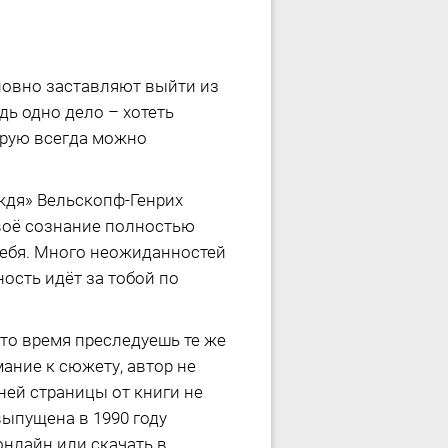
ловно заставляют выйти из
дь одно дело – хотеть
орую всегда можно
ождя» Вельскопф-Генрих
твоё сознание полностью
 тебя. Много неожиданностей
ность идёт за тобой по
-то время преследуешь те же
ание к сюжету, автор не
ней страницы от книги не
выпущена в 1990 году
онлайн или скачать в