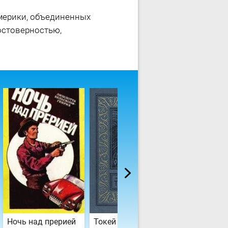
мерики, объединенных
остоверностью,
Ночь над прерией
Токей Ито