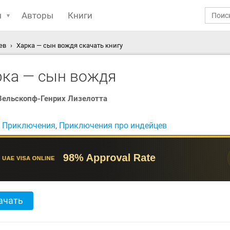
ы
Авторы
Книги
ев
Харка — сын вождя скачать книгу
рка — сын вождя
Вельскопф-Генрих Лизелотта
:
Приключения
,
Приключения про индейцев
ачать