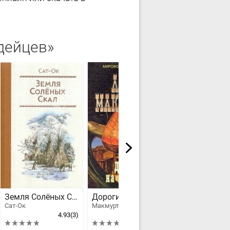
дейцев»
Земля Солёных Скал
Дороги на Ларедо
Ситка
Сат-Ок
Макмуртри Лэрри Джефф, Макмертри Ларри
Ламур Луис
4.93
(3)
4.4
(4)