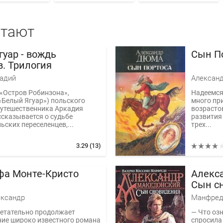
итают
гуар - вождь
Сын П
в. Трилогия
адий
Алексан
(«Остров Робинзона»,
Надеемся
«Белый Ягуар») польского
много пр
путешественника Аркадия
возрасто
сказывается о судьбе
развития
ьских переселенцев,...
трех...
3.29
(13)
фа Монте-Кристо
Алекс
Сын с
ександр
Манфред
ретательно продолжает
— Что оз
ние широко известного романа
спросила