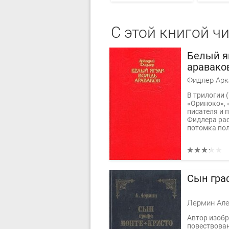
С этой книгой ч
Белый я
аравако
Фидлер Арк
В трилогии 
«Ориноко», 
писателя и 
Фидлера рас
потомка пол
Сын гра
Лермин Ал
Автор изоб
повествова