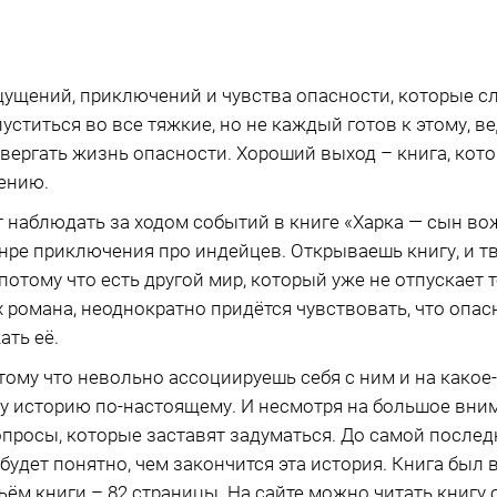
щущений, приключений и чувства опасности, которые с
ститься во все тяжкие, но не каждый готов к этому, ве
двергать жизнь опасности. Хороший выход – книга, кот
ению.
т наблюдать за ходом событий в книге «Харка — сын в
нре приключения про индейцев. Открываешь книгу, и 
потому что есть другой мир, который уже не отпускает
 романа, неоднократно придётся чувствовать, что опас
ать её.
тому что невольно ассоциируешь себя с ним и на какое
у историю по-настоящему. И несмотря на большое вним
опросы, которые заставят задуматься. До самой послед
 будет понятно, чем закончится эта история. Книга был 
ём книги – 82 страницы. На сайте можно читать книгу 