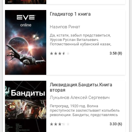
Гладиатор 1 книга
Назипов Ринат
Да, кстати, забыл представиться,
Урусов Руслан Витальевич.
Потомственный кубанский казак,
родился и вырос в станице
Червленная. А сейчас сижу и жду
3.58
(8)
смерти и что самое...
Ликвидация.Бандиты.Книга
вторая
Лукьянов Алексей Сергеевич
Петроград, 1920 год. Волна
преступности захлестывает колыбель
революции. Бандиты, представляясь
чекистами, грабят народ — это
называется «самочинка». Шайка
3.33
(6)
Ваньки-Белки...