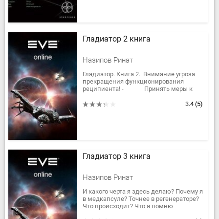
Гладиатор 2 книга
Назипов Ринат
Гладиатор. Книга 2. Внимание угроза
прекращения функционирования
реципиента! - Принять меры к
сохранению функционирования!
- Нет возможности,...
3.4
(5)
Гладиатор 3 книга
Назипов Ринат
И какого черта я здесь делаю? Почему я
в медкапсуле? Точнее в регенераторе?
Что происходит? Что я помню
последнее? Я решил остаться и никуда