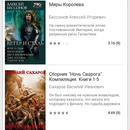
Миры Королева
Бессонов Алексей Игоревич
На смену романтической эпохе
послевоенной Империи, когда
разумные расы Галактики
объединились во имя мира и
процветания, пришло новое время.
3.16
(9)
Время готовых ради...
Сборник "Ночь Сварога".
Компиляция. Книги 1-5
Сахаров Василий Иванович
Он был никому не нужным инвалидом,
которому казалось, что жизнь его
подходит к финалу. Но судьба даровала
ему второй шанс начать всё с начала, и
отставной офицер ФСБ...
4.69
(9)