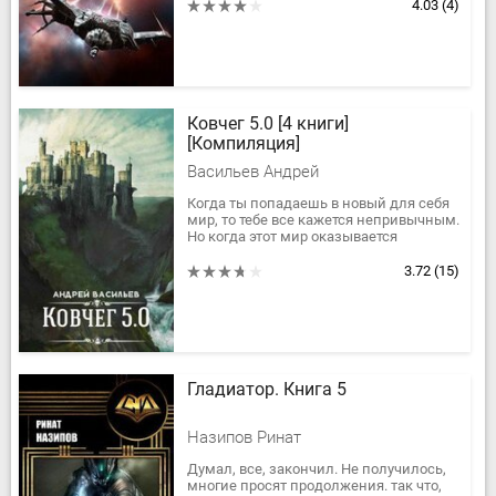
от уничтоженной земной...
4.03
(4)
Ковчег 5.0 [4 книги]
[Компиляция]
Васильев Андрей
Когда ты попадаешь в новый для себя
мир, то тебе все кажется непривычным.
Но когда этот мир оказывается
совершенно не таким, каким его
обещали рекламные проспекты, — это...
3.72
(15)
Гладиатор. Книга 5
Назипов Ринат
Думал, все, закончил. Не получилось,
многие просят продолжения. так что,