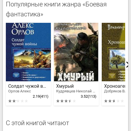
Популярные книги жанра «Боевая
фантастика»
Солдат чужой войны
Хмурый
Орлов Алекс
Кудрявцев Николай Федорович
2.19
(411)
3.52
(113)
2
С этой книгой читают