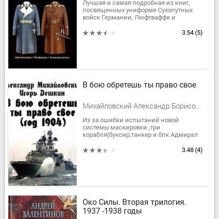
Организация. Униформа. Знаки
Лучшая и самая подробная из книг,
посвященных униформе Сухопутных
различия.
войск Германии, Люфтваффе и
Кригсмарине 1933-1945 гг.
Применение компьютерной графики и
3.54
(5)
огромное...
В бою обретешь ты право свое
Михайловский Александр Борисович, Дешкин Игорь Эмильевич
Из за ошибки испытаний новой
системы маскировки ,три
корабля(буксир,танкер и бпк Адмирал
Трибуц),попадают в 1904 год...
3.48
(4)
Око Силы. Вторая трилогия.
1937 -1938 годы