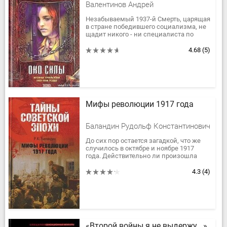
Валентинов Андрей
Незабываемый 1937-й Смерть, царящая
в стране победившего социализма, не
щадит никого - ни специалиста по
загадочному древнему народу, ни
работников НКВД, слишком...
4.68
(5)
Мифы революции 1917 года
Баландин Рудольф Константинович
До сих пор остается загадкой, что же
случилось в октябре и ноябре 1917
года. Действительно ли произошла
революция, великая и
социалистическая, или, как теперь
4.3
(4)
говорят,...
«Второй войны я не выдержу...»