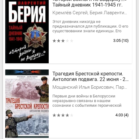
Тайный дневник 1941-1945 гг.
Кремлёв Сергей, Берия Лаврентий Павлович
Этот дневник никогда не
предназначался для публикации. О его
существовании знали единицы. Его
оригинал подлежал уничтожению по
личному приказу Хрущева, но
3.05
(10)
фотокопии...
Трагедия Брестской крепости.
Антология подвига. 22 июня - 23
июля 1941 года
Мощанский Илья Борисович, Паршин Виктор
Первые дни войны в Белоруссии
неразрывно связаны в нашем
сознании с событиями героической
обороны Брестской крепости. Однако
эта славная страница истории стала...
4.03
(4)