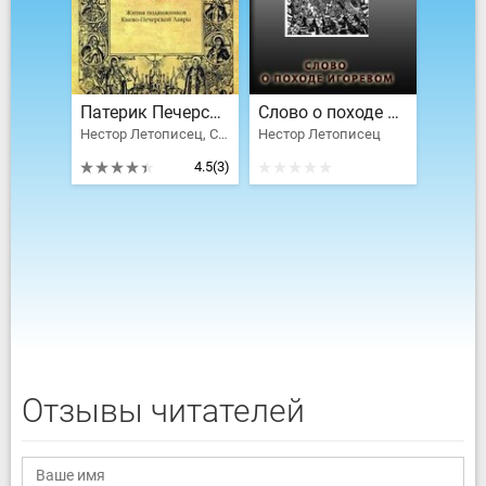
Патерик Печерский или Отечник
Слово о походе Игоревом, Игоря, сына Святославова, внука Олегова
Нестор Летописец, Симон
Нестор Летописец
4.5
(3)
Отзывы читателей