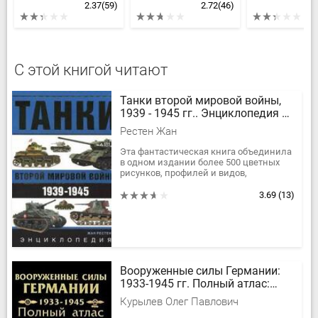
2.37
(59)
2.72
(46)
С этой книгой читают
Танки второй мировой войны,
1939 - 1945 гг.. Энциклопедия в
цвете
Рестен Жан
Эта фантастическая книга объединила
в одном издании более 500 цветных
рисунков, профилей и видов,
составляющих обширное собрание
работ Жана Рестена.Крупнейший...
3.69
(13)
Вооруженные силы Германии:
1933-1945 гг. Полный атлас:
Сухопутные войска.
Курылев Олег Павлович
Люфтваффе. Кригсмарине.