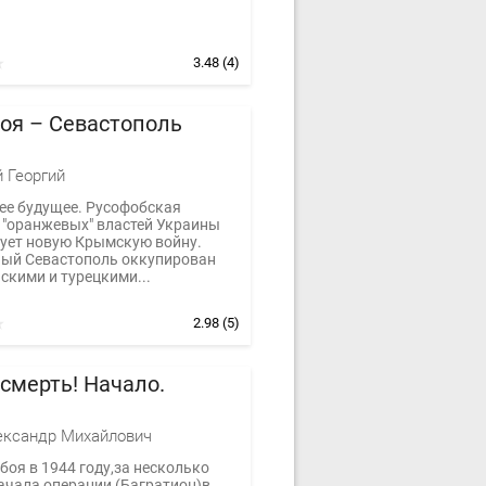
3.48
(4)
оя – Севастополь
 Георгий
е будущее. Русофобская
 "оранжевых" властей Украины
ует новую Крымскую войну.
ый Севастополь оккупирован
скими и турецкими...
2.98
(5)
смерть! Начало.
ександр Михайлович
боя в 1944 году,за несколько
начала операции (Багратион)в