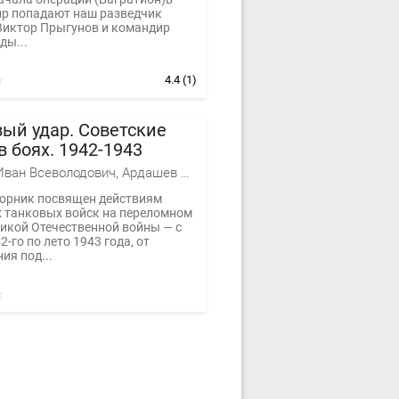
ир попадают наш разведчик
Виктор Прыгунов и командир
ды...
4.4
(1)
ый удар. Советские
в боях. 1942-1943
Кошкин Иван Всеволодович, Ардашев Алексей Николаевич, Федосеев Семен Леонидович, Гончаров Владислав Львович, Исаев Алексей Валерьевич, Кавалерчик Борис Константинович, Подопригора Александр, Елисеенко Алексей, Томзов Александр
орник посвящен действиям
х танковых войск на переломном
ликой Отечественной войны — с
2-го по лето 1943 года, от
ия под...