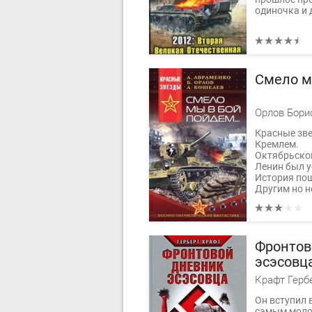
одиночка и д
Смело м
Красные зве
Кремлем.
Октябрьског
Ленин был у
История пош
Другим но не
Фронтов
эсэсовца
бою
Крафт Герб
Он вступил в
самым моло