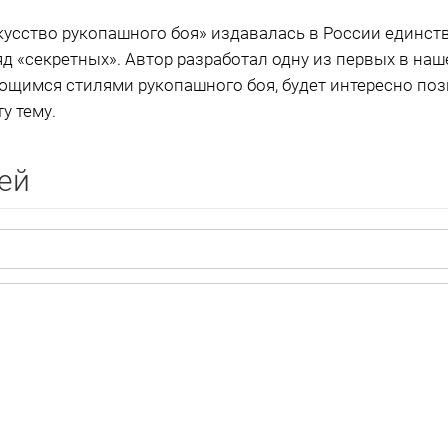
усство рукопашного боя» издавалась в России единстве
яд «секретных». Автор разработал одну из первых в наш
ующимся стилями рукопашного боя, будет интересно по
у тему.
ей