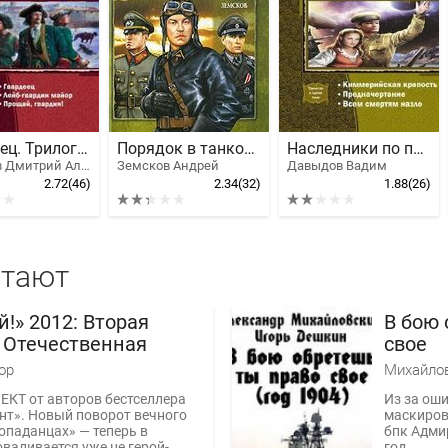
Гвардеец. Трилогия
Порядок в танковых войсках
Наследники по прямой.Трилогия
Данилов Дмитрий Алексеевич
Земсков Андрей
Давыдов Вадим
2.72
(46)
2.34
(32)
1.88
(26)
итают
й!» 2012: Вторая
В бою 
 Отечественная
свое
ор
КТ от авторов бестселлера
Из за ош
нт». Новый поворот вечного
маскиров
опаданцах» — теперь в
бпк Адми
валивается уже не герой-
год...