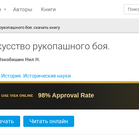
ы
Авторы
Книги
рукопашного боя. скачать книгу
кусство рукопашного боя.
Ознобишин Нил Н.
:
История. Исторические науки
ачать
Читать онлайн