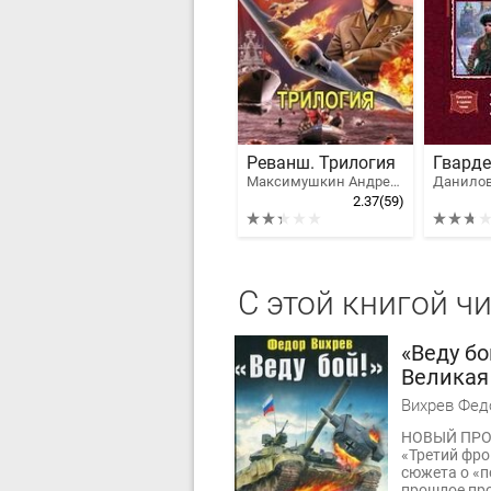
Реванш. Трилогия
Максимушкин Андрей Владимирович
2.37
(59)
С этой книгой ч
«Веду бо
Великая
Вихрев Фед
НОВЫЙ ПРОЕ
«Третий фро
сюжета о «п
прошлое про