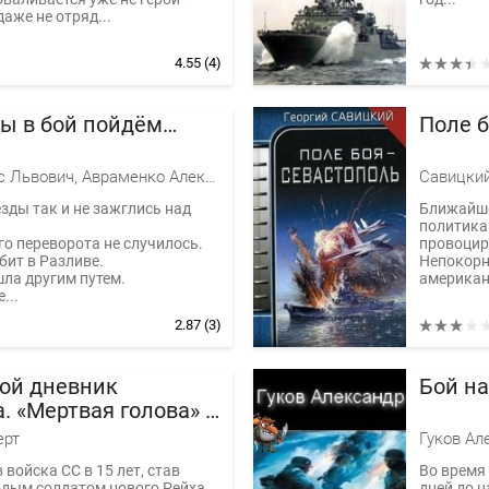
аже не отряд...
4.55
(4)
ы в бой пойдём…
Поле б
Орлов Борис Львович, Авраменко Александр Михайлович, Кошелев А.
Савицкий
зды так и не зажглись над
Ближайше
политика
о переворота не случилось.
провоцир
бит в Разливе.
Непокорн
ла другим путем.
американ
...
2.87
(3)
ой дневник
Бой на
. «Мертвая голова» в
ерт
Гуков Ал
 войска СС в 15 лет, став
Во время 
дым солдатом нового Рейха.
дней до 