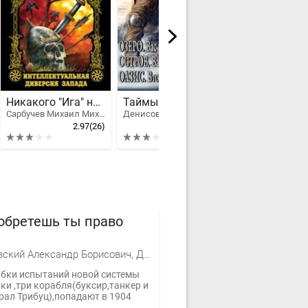
Никакого "Ига" не было! Интеллектуальная диверсия Запада
Таймыр. Трилогия
Сарбучев Михаил Михайлович
Денисов Вадим Владимирович
2.97
(26)
3.12
(10)
обретешь ты право
Михайловский Александр Борисович, Дешкин Игорь Эмильевич
ибки испытаний новой системы
ки ,три корабля(буксир,танкер и
рал Трибуц),попадают в 1904