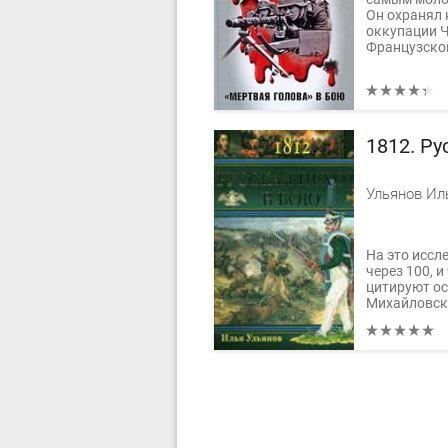
Он охранял 
оккупации Ч
Французском
1812. Ру
Ульянов Ил
На это иссл
через 100, и
цитируют о
Михайловско