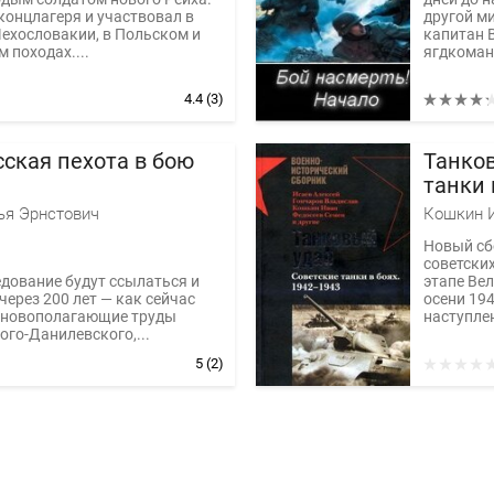
концлагеря и участвовал в
другой м
ехословакии, в Польском и
капитан 
 походах....
ягдкоман
4.4
(3)
сская пехота в бою
Танков
танки 
ья Эрнстович
Новый сб
советски
едование будут ссылаться и
этапе Ве
 через 200 лет — как сейчас
осени 194
сновополагающие труды
наступлен
го-Данилевского,...
5
(2)