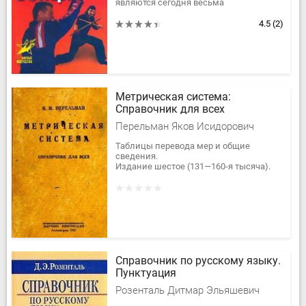
являются сегодня весьма
актуальными. Как разобраться в
изобилии его видов и образцов? Какое
4.5
(2)
оружие...
Метрическая система:
Справочник для всех
Перельман Яков Исидорович
Таблицы перевода мер и общие
сведения.
Издание шестое (131—160-я тысяча).
В первом издании было рассмотрено и
разрешено Главной Палатой Мер и
Весов.
Справочник по русскому языку.
Пунктуация
Розенталь Дитмар Эльяшевич