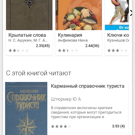
Крылатые слова
Кулинария
Н. С. Ашукин, М. Г. Ашукина
Анфимова Нина
2.35
(45)
2.44
(36)
С этой книгой читают
Карманный справочник туриста
Штюрмер Ю А
В справочник включены краткие
сведения, которые могут пригодиться
туристам при организации и
проведении многодневных
самодеятельных путешествий. В нем
3.93
(4)
даются практические...