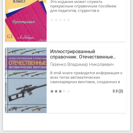
Это издание может служить
прекрасным справочным пособием
для педагогов, студентов и
школьников, издательских работников
и для всех, кто хочет писать грамотно.
Иллюстрированный
справочник. Отечественные
автоматические винтовки
Газенко Владимир Николаевич
В этой книге приводится информация о
всех типах автоматических
самозарядных винтовок, созданных в
России в период с конца XIX века по
сегодняшний день. Даются...
3.3
(2)