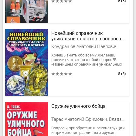
подробно описаны основные...
5
(5)
Новейший справочник
уникальных фактов в вопросах
и ответах
Кондрашов Анатолий Павлович
Хочешь знать обо всем? Желаешь
получить ответ на любой вопрос?В
«Новейшем справочнике уникальных
фактов в вопросах и ответах» больше
эксклюзивной информации, чем в
5
(5)
любой...
Оружие уличного бойца
Тарас Анатолий Ефимович, Владзимирский А. В.
Вопросы приобретения, реконструкции
и применения различного оружия