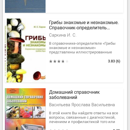
Грибы знакомые и незнакомые.
Справочник-определитель
грибов Крыма
Саркина И. С.
В справочнике-определителе «Грибы
знакомые и незнакомые»
представлены иллюстрированные
описания 335 видов грибов, которые
сгруппированы на основе общности
3.83
(6)
строения...
Домашний справочник
заболеваний
Васильева Ярослава Васильевна
В этой книге Вы найдете ответы на все
вопросы, связанные с диагностикой,
лечением и профилактикой того или
иного заболевания. В издании