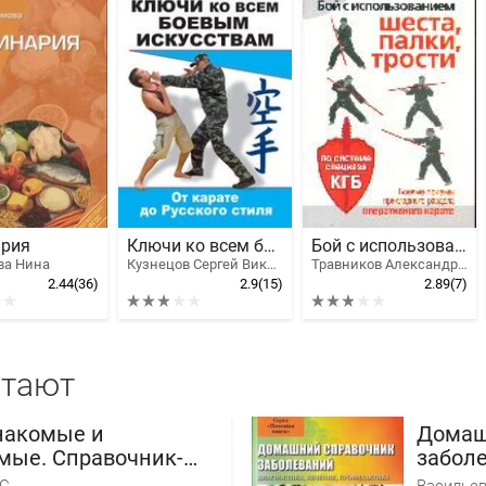
ария
Ключи ко всем боевым искусствам. От карате до Русского стиля рукопашного боя
Бой с использованием шеста, палки, трости. По системе спецназа КГБ
ва Нина
Кузнецов Сергей Викентьевич
Травников Александр Игоревич
2.44
(36)
2.9
(15)
2.89
(7)
итают
накомые и
Домаш
мые. Справочник-
забол
итель грибов Крыма