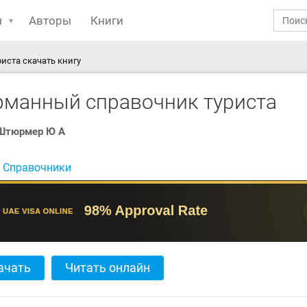
ы
Авторы
Книги
иста скачать книгу
рманный справочник туриста
Штюрмер Ю А
:
Справочники
ачать
Читать онлайн