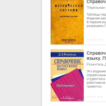
Справоч
Перельман 
Таблицы пер
Издание шес
В первом из
разрешено Г
Справоч
языку. 
Розенталь 
Это издани
справочным 
студентов и
работников 
грамотно.