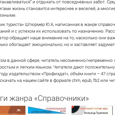
танавливаться” и отдыхать от повседневных забот. Ср
книгами жизнь становится интереснее и веселей, а мно
ьезными.
ик туриста» Штюрмер Ю А, написанная в жанре справо
аний и с успехом их использовать по назначению. Рас
тор обращает наше внимание на то, насколько они важ
ько обогащает эмоционально, но и заставляет задума
ом в данной сфере, читатель несомненно/непременно 
ростым и легким языком. Читатели дают положительну
году издательством «Профиздат», объём книги – 47 стр
качать на нашем сайте в формате chm, epub, fb2 или чи
ги жанра «Справочники»