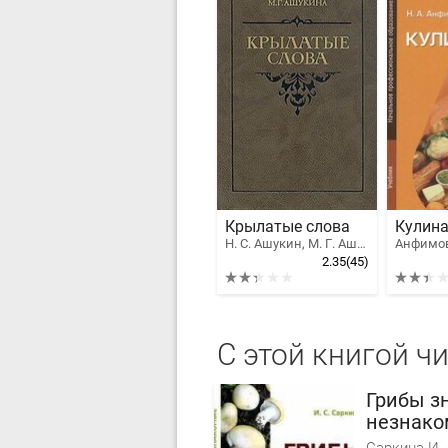
Крылатые слова
Кулин
Н. С. Ашукин, М. Г. Ашукина
Анфимо
2.35
(45)
С этой книгой ч
Грибы з
незнако
определ