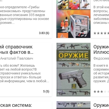
С.
Васильев
ке-определителе «Грибы
В этой кн
 незнакомые» представлены
вопросы,
ванные описания 335 видов
лечением
орые сгруппированы на основе
заболева
роения...
описаны 
3.83
(6)
й справочник
Оружи
ных фактов в
Иллюс
 и ответах
справо
Анатолий Павлович
Федосее
ть обо всем? Желаешь
В книге в
вет на любой вопрос?В
современ
справочнике уникальных
об истори
просах и ответах» больше
развития,
й информации, чем в любой...
оружия. Д
5
(5)
ская система:
Оружи