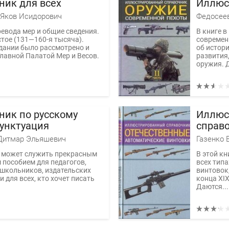
ник для всех
Иллюс
справо
Яков Исидорович
Федосее
евода мер и общие сведения.
В книге в
тое (131—160-я тысяча).
современ
дании было рассмотрено и
об истори
лавной Палатой Мер и Весов.
развития,
оружия. Д
ник по русскому
Иллюс
Пунктуация
справ
автом
Дитмар Эльяшевич
Газенко 
е может служить прекрасным
В этой к
пособием для педагогов,
всех тип
 школьников, издательских
винтовок,
и для всех, кто хочет писать
конца XIX
Даются...