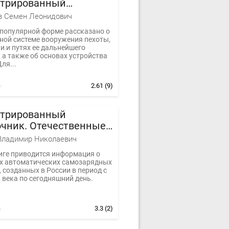
трированный
чник Часть II
в Семен Леонидович
 популярной форме рассказано о
ной системе вооружения пехоты,
и и путях ее дальнейшего
 а также об основах устройства
ля...
2.61
(9)
трированный
очник. Отечественные
атические винтовки
Владимир Николаевич
ниге приводится информация о
ах автоматических самозарядных
 созданных в России в период с
 века по сегодняшний день.
3.3
(2)