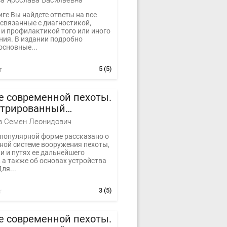
а Ярослава Васильевна
иге Вы найдете ответы на все
 связанные с диагностикой,
 и профилактикой того или иного
ния. В издании подробно
основные...
5
(5)
е современной пехоты.
трированный
чник Часть I
в Семен Леонидович
 популярной форме рассказано о
ной системе вооружения пехоты,
и и путях ее дальнейшего
 а также об основах устройства
ля...
3
(5)
е современной пехоты.