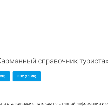
«Карманный справочник туриста
FB2
 МБ)
(1.1 МБ)
рно сталкиваясь с потоком негативной информации и 