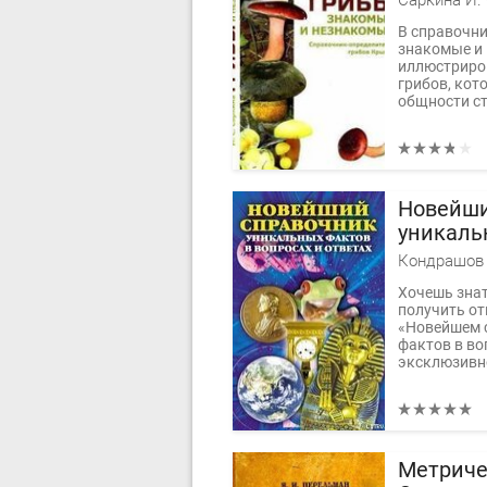
Саркина И. 
В справочни
знакомые и
иллюстриро
грибов, кот
общности ст
Новейши
уникаль
вопросах
Кондрашов 
Хочешь зна
получить от
«Новейшем 
фактов в во
эксклюзивно
Метриче