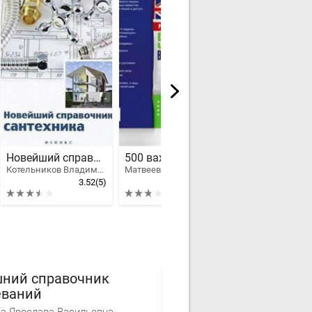
Новейший справочник сантехника: все виды сантехнических работ своими руками
500 важных слов английского языка
Котельников Владимир Семенович
Матвеев Сергей Александрович
3.52
(5)
2.78
(17)
ний справочник
еваний