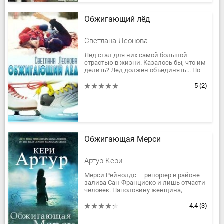
Обжигающий лёд
Светлана Леонова
Лед стал для них самой большой
страстью в жизни. Казалось бы, что им
делить? Лед должен объединять... Но
даже он не в силах унять дух
соперничества двух таких разных...
5
(2)
Обжигающая Мерси
Артур Кери
Мерси Рейнолдс — репортер в районе
залива Сан-Франциско и лишь отчасти
человек. Наполовину женщина,
наполовину дракон — «Драман», не в
силах менять форму, но все еще в...
4.4
(3)