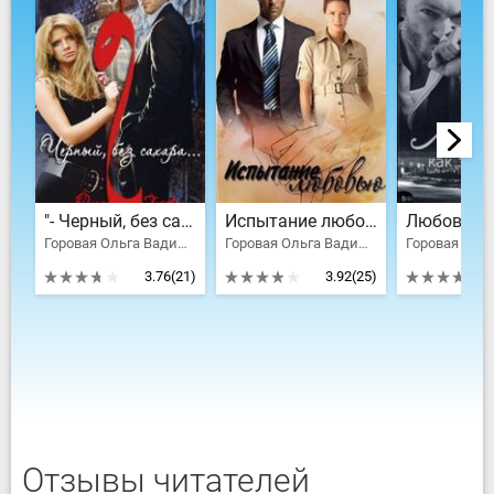
"- Черный, без сахара…"
Испытание любовью
Горовая Ольга Вадимовна
Горовая Ольга Вадимовна
3.76
(21)
3.92
(25)
Отзывы читателей