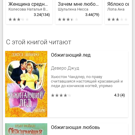
Женщина среднего возраста
Зачем мне любовь?
Колесова Наталья Валенидовна, Караванова Наталья Михайловна
Шульгина Несса
Лопа Ана
3.24
(134)
3.44
(79)
С этой книгой читают
Обжигающий лед
Деверо Джуд
Хьюстон Чандлер, по праву
считавшаяся настоящей красавицей и
леди до кончиков ногтей, упрямо
отвергала предложения самых богатых
и образованных женихов…
4.3
(4)
Чем мог...
Обжигающая любовь