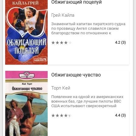
Обжигающий поцелуй
Грей Кайла
Знаменитый капитан пиратского судна
по прозвищу Ангел славился своим
благородством по отношению к
женщинам. Но когда выяснилось, что
на корабль попала невеста его...
4.2
(3)
Обжигающее чувство
Торп Кей
Появление на одной из американских
военных баз, где лучшие пилоты ВВС
США испытывают сверхсекретный
истребитель, молодой и красивой
женщины Эвелин Лоусон вносит в...
4.4
(3)