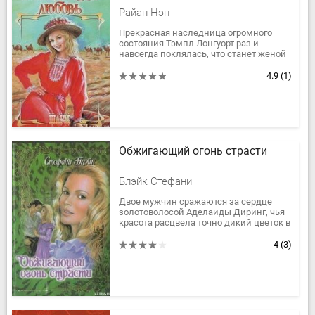
Райан Нэн
Прекрасная наследница огромного
состояния Тэмпл Лонгуорт раз и
навсегда поклялась, что станет женой
лишь НАСТОЯЩЕГО МУЖЧИНЫ —
сильного, смелого, способного
4.9
(1)
уберечь...
Обжигающий огонь страсти
Блэйк Стефани
Двое мужчин сражаются за сердце
золотоволосой Аделаиды Диринг, чья
красота расцвела точно дикий цветок в
деревенской глуши. Первый –
мужественный, отважный Крег...
4
(3)