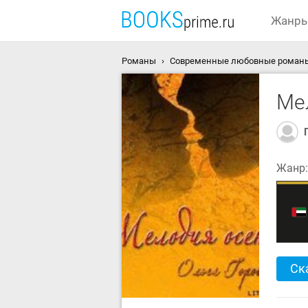
Жанр
Романы
Современные любовные роман
Ме
Жанр
Ск