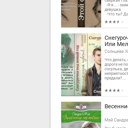
сверкая гла
-Я-я... - за
девушка.
-Что ты? Да
Снегуро
Или Мел
Солнцева У
Что делать,
дороге не п
сосулька, д
неприятност
предали?...
Весенни
Мэй Сандр