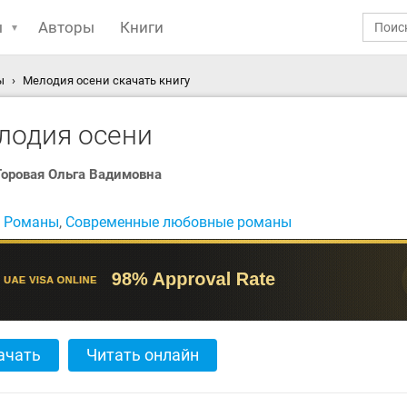
ы
Авторы
Книги
ы
Мелодия осени скачать книгу
лодия осени
Горовая Ольга Вадимовна
:
Романы
,
Современные любовные романы
ачать
Читать онлайн