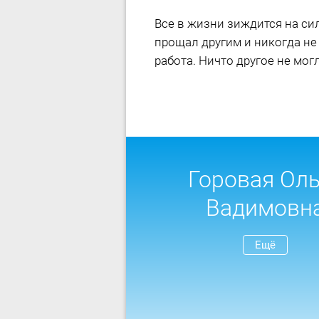
Все в жизни зиждится на си
прощал другим и никогда не 
работа. Ничто другое не мог
Горовая Оль
Вадимовн
Ещё