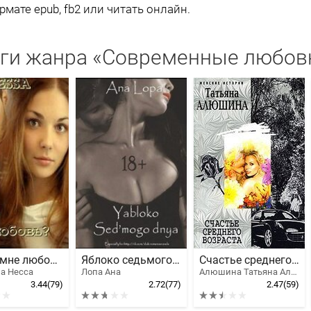
рмате epub, fb2 или читать онлайн.
иги жанра «Современные любо
Зачем мне любовь?
Яблоко седьмого дня
Счастье среднего возраста
а Несса
Лопа Ана
Алюшина Татьяна Александровна, Алюшина Светлана
3.44
(79)
2.72
(77)
2.47
(59)