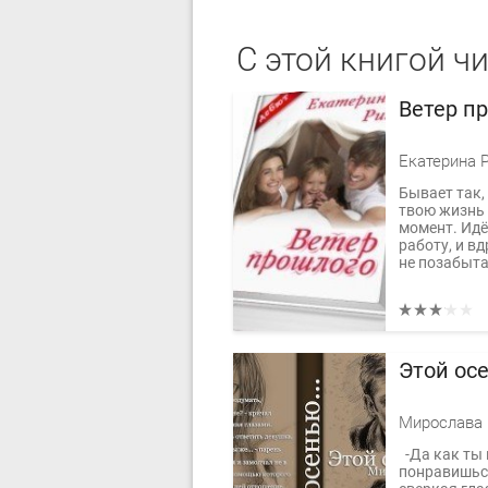
С этой книгой ч
Ветер п
Екатерина 
Бывает так,
твою жизнь
момент. Идё
работу, и вд
не позабыта
Этой осе
Мирослава
-Да как ты 
понравишься