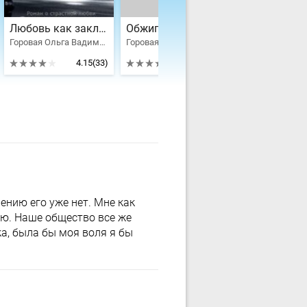
Любовь как закладная жизни
Обжигающая спираль
Дни и ночи
Горовая Ольга Вадимовна
Горовая Ольга Вадимовна
4.15
(33)
4.47
(31)
ению его уже нет. Мне как
ую. Наше общество все же
а, была бы моя воля я бы