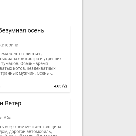
безумная осень
катерина
ремя желтых листьев,
тых запахов костра и утренних
 туманов. Осень - время
ватых котов, неадекватных
странных мужчин. Осень -...
4.65
(2)
и Ветер
а Айя
ть все, о чем мечтает женщина:
дом, дорогой автомобиль,