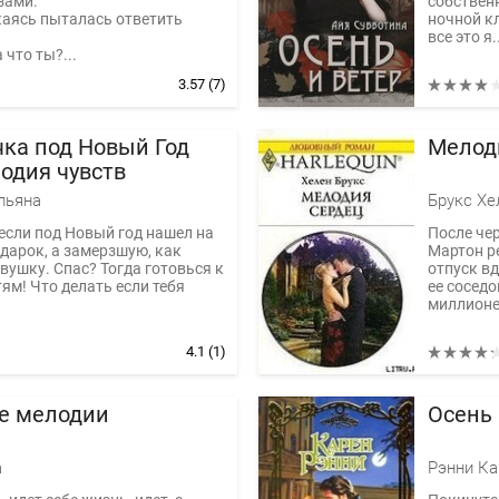
зами.
собствен
икаясь пыталась ответить
ночной кл
все это я..
 что ты?...
3.57
(7)
чка под Новый Год
Мелод
одия чувств
льяна
Брукс Хе
 если под Новый год нашел на
После че
одарок, а замерзшую, как
Мартон р
евушку. Спас? Тогда готовься к
отпуск вд
ям! Что делать если тебя
ее соседо
миллионер
4.1
(1)
е мелодии
Осень
а
Рэнни Ка