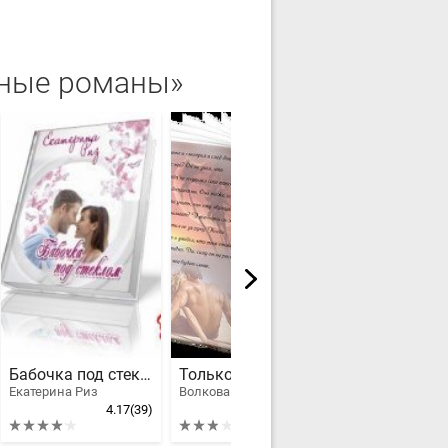
вные романы»
Бабочка под стеклом
Только ты и я
Екатерина Риз
Волкова Анастасия Павловна
Васина Екатери
4.17
(39)
2.86
(41)