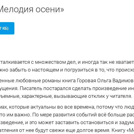
Мелодия осени»
7 КБ)
алкивается с множеством дел, и иногда так не хватает
но забыть о настоящем и погрузиться в то, что происхо
енные любовные романы книга Горовая Ольга Вадимов
ущения. Писатель постарался сделать произведение и
бъемные, характерные, вызывающие отклик у читателя.
мах, которые актуальны во все времена, потому что лю
 что им важно. По мере развития событий всё больше р
ведение, и это может заставить остановиться и задум
атления от нее будут свежи еще долгое время. Книгу «