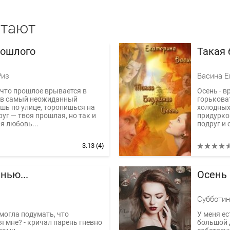
итают
рошлого
Такая 
Риз
Васина Е
 что прошлое врывается в
Осень - в
 в самый неожиданный
горькова
шь по улице, торопишься на
холодных
руг — твоя прошлая, но так и
придурко
я любовь...
подруг и 
3.13
(4)
нью...
Осень 
Субботин
могла подумать, что
У меня ес
 мне? - кричал парень гневно
большой 