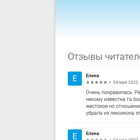
Отзывы читател
Елена
Е
04 мая 2022
Очень понравилась. Ре
некому известна та бо
жестокое но отношению
убрала из лексикона э
Елена
Е