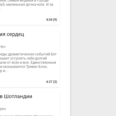
ный, самый модный в городе
уб, маленькая дочка-юла. И за
.
4.04
(9)
ия сердец
лен
реды драматических событий Бет
ешает устроить себе долгий
али от всех и вся. Единственным
м оказывается Тревис Блэк,
 и...
4.37
(3)
 в Шотландии
рен