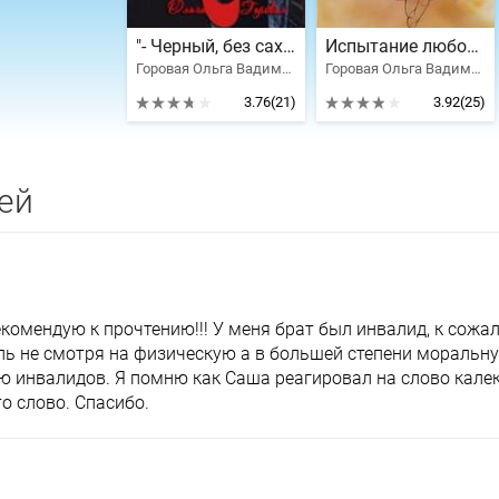
"- Черный, без сахара…"
Испытание любовью
Горовая Ольга Вадимовна
Горовая Ольга Вадимовна
3.76
(21)
3.92
(25)
ей
комендую к прочтению!!! У меня брат был инвалид, к сожал
ль не смотря на физическую а в большей степени моральн
 инвалидов. Я помню как Саша реагировал на слово калек
то слово. Спасибо.