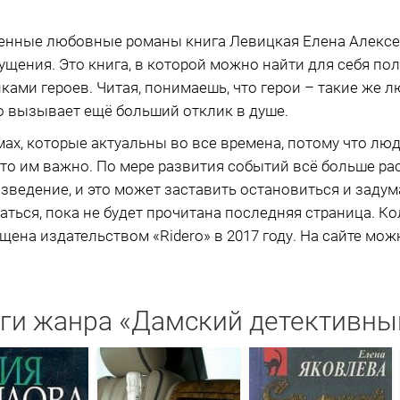
енные любовные романы книга Левицкая Елена Алексе
щения. Это книга, в которой можно найти для себя по
ами героев. Читая, понимаешь, что герои – такие же лю
то вызывает ещё больший отклик в душе.
мах, которые актуальны во все времена, потому что лю
 что им важно. По мере развития событий всё больше р
едение, и это может заставить остановиться и задумат
аться, пока не будет прочитана последняя страница. К
щена издательством «Ridero» в 2017 году. На сайте мож
ги жанра «Дамский детективны