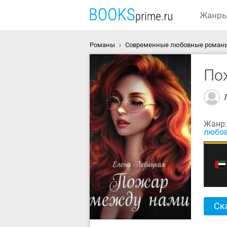
Жанр
Романы
Современные любовные роман
По
Жанр
любо
Ск