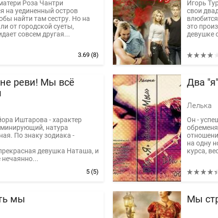
матери Роза Чантри
Игорь Тур
я на уединенный остров
свои двад
обы найти там сестру. Но на
влюбится
али от городской суеты,
это произ
дает совсем другая...
девушке с
3.69
(8)
не реви! Мы всё
Два "я
м
Лелька
ора Иштарова - характер
Он - усп
оминирующий, натура
обременя
ая. По знаку зодиака -
отношени
на одну н
прекрасная девушка Наташа, и
курса, ве
 нечаянно...
5
(5)
сть мы
Мы ст