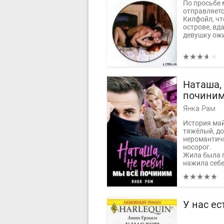
По просьбе 
отправляетс
Килфойл, чт
острове, вд
девушку ожи
Наташа, 
почини
Янка Рам
История май
тяжёлый, д
неромантичн
носорог.
Жила была 
нажила себе
У нас е