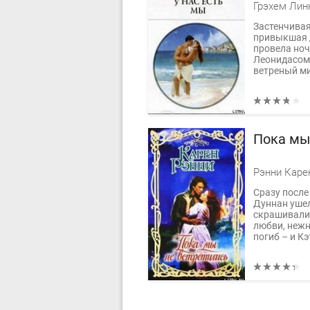
Грэхем Лин
Застенчивая
привыкшая д
провела ноч
Леонидасом 
ветреный ми
Пока мы
Рэнни Каре
Сразу после
Дуннан ушел
скрашивали 
любви, нежн
погиб – и Кэ