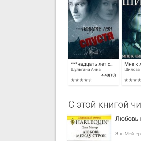
***надцать лет спустя
Шульгина Анна
4.48
(13)
С этой книгой ч
Любовь 
Энн Мейтер