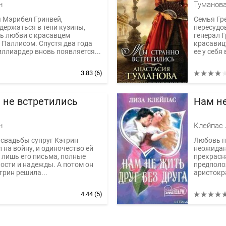
н
Туманова
 Мэрибел Гринвей,
Семья Гр
ержаться в тени кузины,
пересудо
ь любви с красавцем
генерал 
Паллисом. Спустя два года
красавиц
ллиардер вновь появляется...
ее у себя 
3.83
(6)
 не встретились
Нам не
н
Клейпас
 свадьбы супруг Кэтрин
Любовь п
 на войну, и одиночество ей
неожидан
лишь его письма, полные
прекрасн
ости и надежды. А потом он
предполож
трин решила...
аристокра
4.44
(5)