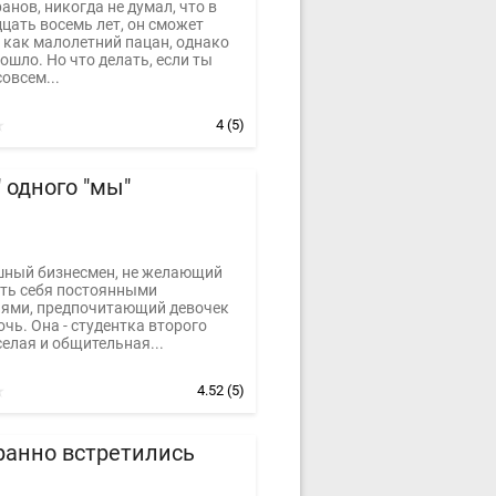
анов, никогда не думал, что в
цать восемь лет, он сможет
 как малолетний пацан, однако
ошло. Но что делать, если ты
овсем...
4
(5)
" одного "мы"
ешный бизнесмен, не желающий
ть себя постоянными
ями, предпочитающий девочек
очь. Она - студентка второго
селая и общительная...
4.52
(5)
ранно встретились