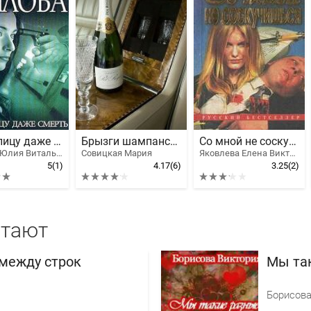
Мне к лицу даже смерть
Брызги шампанского
Со мной не соскучишься
Шилова Юлия Витальевна
Совицкая Мария
Яковлева Елена Викторовна
5
(1)
4.17
(6)
3.25
(2)
итают
между строк
Мы та
Борисова