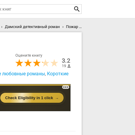
Дамский детективный роман
Пожар между нами скачать книгу
Оцените книгу
3.2
19
е любовные романы
,
Короткие