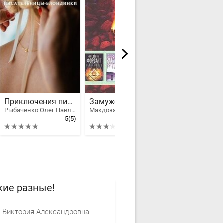
Приключения писательницы-блондинки
Замужем за незнакомцем
Чужое дело
Рыбаченко Олег Павлович
Макдональд Патриция
Славина Ольга
5
(5)
3.32
(5)
кие разные!
 Виктория Александровна