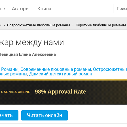
ы
Авторы
Книги
ы
Остросюжетные любовные романы
Короткие любовные романы
жар между нами
Левицкая Елена Алексеевна
:
Романы
,
Современные любовные романы
,
Остросюжетны
вные романы
,
Дамский детективный роман
ачать
Читать онлайн