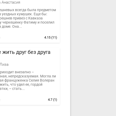
 Анастасия
ешневых всегда была предметом
в уездных кумушек. Еще бы:
Грешнев привез с Кавказа
у черкешенку Фатиму и поселил
в доме. Она...
4.15
(11)
 жить друг без друга
 Лиза
риходит внезапно –
ная, непредсказуемая. Могла ли
ая француженка Селия Волеран
ить, что удел ее, гордой
тки, – стать...
4.7
(1)