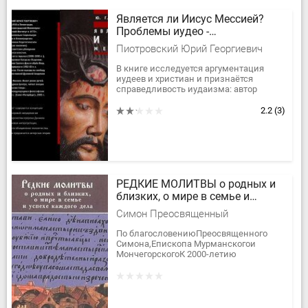
Является ли Иисус Мессией?
Проблемы иудео -
христианского диалога.
Пиотровский Юрий Георгиевич
В книге исследуется аргументация
иудеев и христиан и признаётся
справедливость иудаизма: автор
утверждает, что так как Иисус не
создал Рая на Земле (Исайя 2.4), то
2.2
(3)
был...
РЕДКИЕ МОЛИТВЫ о родных и
близких, о мире в семье и
успехе каждого дела
Симон Преосвященный
По благословениюПреосвященного
Симона,Епископа Мурманскогои
МончегорскогоК 2000-летию
ХристианстваСОДЕРЖАНИЕОт
издательстваМолитвы святых о
стяжании даров Духа...