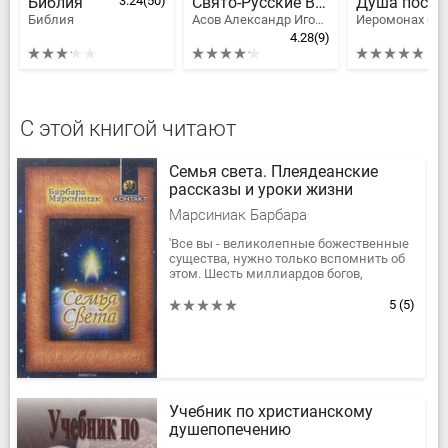
Библия
3.24
(50)
Свято-Русские Веды. Книга Коляды
Библия
Асов Александр Игоревич
4.28
(9)
С этой книгой читают
Семья света. Плеядеанские
рассказы и уроки жизни
Марсиниак Барбара
'Все вы - великолепные божественные
существа, нужно только вспомнить об
этом. Шесть миллиардов богов,
забывших о том, что они - боги.
Проснитесь, люди Земли! Влейтесь в...
5
(5)
Учебник по христианскому
душепопечению