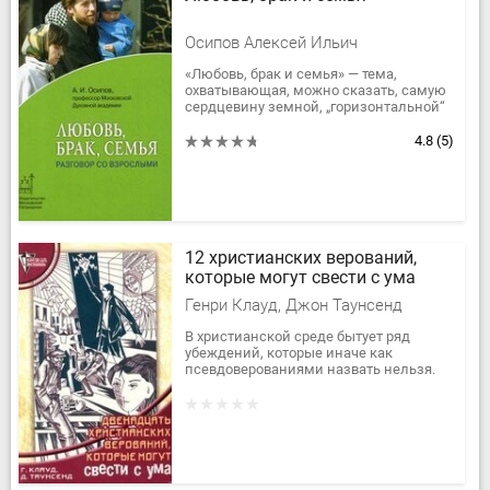
Осипов Алексей Ильич
«Любовь, брак и семья» — тема,
охватывающая, можно сказать, самую
сердцевину земной, „горизонтальной“
стороны жизни человека, в
современных условиях
4.8
(5)
приобретающая...
12 христианских верований,
которые могут свести с ума
Генри Клауд, Джон Таунсенд
В христианской среде бытует ряд
убеждений, которые иначе как
псевдоверованиями назвать нельзя.
Эти «верования» наносят
непоправимый вред духовному и
душевному здоровью...