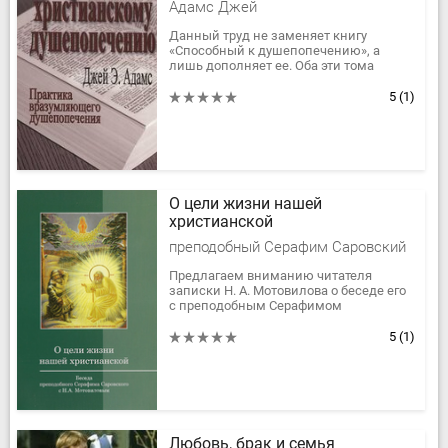
Адамс Джей
Данный труд не заменяет книгу
«Способный к душепопечению», а
лишь дополняет ее. Оба эти тома
можно использовать для занятий в
колледже или семинарии. В помощь...
5
(1)
О цели жизни нашей
христианской
преподобный Серафим Саровский
Предлагаем вниманию читателя
записки Н. А. Мотовилова о беседе его
с преподобным Серафимом
Саровским. За последнее время они
получили широкую известность и по...
5
(1)
Любовь, брак и семья