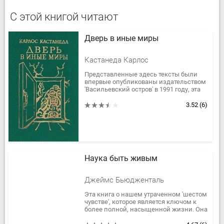
С этой книгой читают
Дверь в иные миры
Кастанеда Карлос
Представленные здесь тексты были
впервые опубликованы издательством
'Васильевский остров' в 1991 году, эта
же книга была создана по более
позднему переизданию от...
3.52
(6)
Наука быть живым
Джеймс Бьюдженталь
Эта книга о нашем утраченном 'шестом
чувстве', которое является ключом к
более полной, насыщенной жизни. Она
адресована психологам,