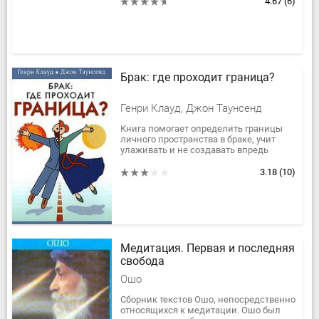
психотерапевтам, студентам, а также...
4.67
(6)
Брак: где проходит граница?
Генри Клауд, Джон Таунсенд
Книга помогает определить границы
личного пространства в браке, учит
улаживать и не создавать впредь
конфликтные ситуации. Она
показывает, как следует строить
3.18
(10)
семейные...
Медитация. Первая и последняя
свобода
Ошо
Cборник текстов Ошо, непосредственно
относящихся к медитации. Ошо был