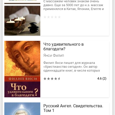
С массажем человек знаком очень
давно. Еще за 5000 лет до н.э. массаж
применялся в Китае, Японии, Египте и
других странах Востока. В наши дни
интерес к массажу как к...
Что удивительного в
благодати?
Янси Филип
Филип Янси пишет для журнала
«Христианство сегодня». Он автор
одиннадцати книг, в числе которых
«Библия, которую читал Иисус», «Иисус,
Которого я не знал», «Что...
4.6
(2)
Русский Ангел. Свидетельства.
Том 1