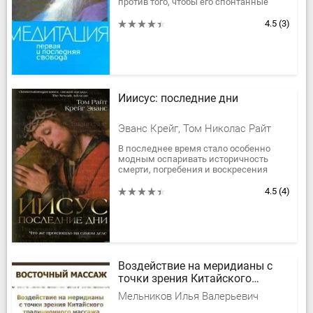
против того, чтобы его спонтанные
беседы вырывали из общего контекста,
но на этот сборник он дал...
4.5
(3)
Ииисус: последние дни
Эванс Крейг, Том Николас Райт
В последнее время стало особенно
модным оспаривать историчность
смерти, погребения и воскресения
основателя христианства, однако
авторы этой книги твердо убеждены в
4.5
(4)
том,...
Воздействие на меридианы с
точки зрения Китайского
традиционного массажа
Мельников Илья Валерьевич