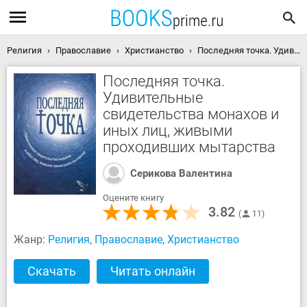
Религия
Православие
Христианство
Последняя точка. Удивительные свидетельства монахов и иных лиц, живыми проходивших мытарства скачать книгу
Последняя точка.
Удивительные
свидетельства монахов и
иных лиц, живыми
проходивших мытарства
Серикова Валентина
Оцените книгу
3.82
11
Жанр:
Религия
,
Православие
,
Христианство
Скачать
Читать онлайн