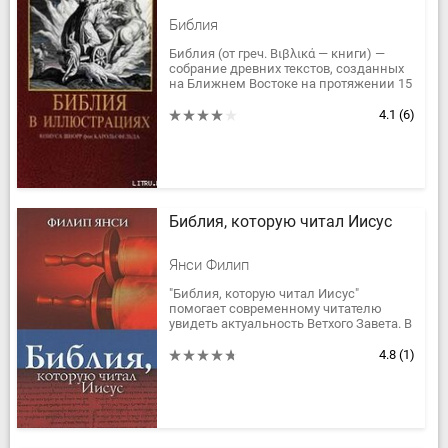
Библия
Библия (от греч. Βιβλικά — книги) —
собрание древних текстов, созданных
на Ближнем Востоке на протяжении 15
веков (XIII в. до н. э. — II в. н. э.),
канонизированное в...
4.1
(6)
Библия, которую читал Иисус
Янси Филип
"Библия, которую читал Иисус"
помогает современному читателю
увидеть актуальность Ветхого Завета. В
беседе о книге Иова, Второзаконии,
Псалмах, Екклезиасте, пророческих...
4.8
(1)