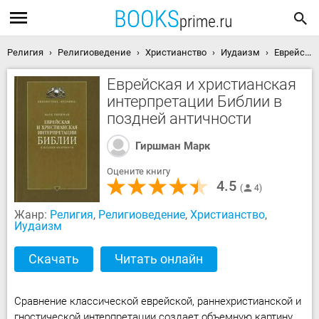
Религия
Религиоведение
Христианство
Иудаизм
Еврейская и христианская интерпретации Библии в поздней античности скачать книгу
Еврейская и христианская
интерпретации Библии в
поздней античности
Гиршман Марк
Оцените книгу
4.5
4
Жанр:
Религия
,
Религиоведение
,
Христианство
,
Иудаизм
Скачать
Читать онлайн
Сравнение классической еврейской, раннехристианской и
гностической интерпретации создает объемную картину