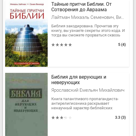
Тайные притчи Библии. От
Сотворения до Авраама
Лайтман Михаэль Семенович, Винокур Семен Матвеевич
Библия закодирована. Прочитав эту
книгу, вы узнаете секреты этого кода. И
тогда вы сможете прорваться сквозь
внешние события, из которых она на
первый взгляд состоит, к...
5
(4)
Библия для верующих и
неверующих
Ярославский Емельян Михайлович
Книга талантливого пропагандиста-
антирелигиозника раскрывает
ненаучный характер библейских
сказаний о происхождении мира,
солнечной системы, Земли, растений,...
3.3
(3)