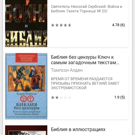
Святитель Николай Сербский. Война и
Библия. Газета 'Горница' № 23/
4.78
(6)
Библия без цензуры Ключ к
самым загадочным текстам
Ветхого Завета
Томпсон Алден
ВРЕМЯ ОТ ВРЕМЕНИ РАЗДАЮТСЯ
ПРИЗЫВЫ ПРИЗНАТЬ ВЕТХИЙ ЗАВЕТ
ЭКСТРЕМИСТСКОЙ
ЛИТЕРАТУРОЙ.ЖЕСТОКОСТЬ И
ГРУБОСТЬ НЕКОТОРЫХ
1.9
(5)
ПСАЛМОВ,БИБЛЕЙСКИЕ ПРИЗЫВЫ К
ЭТНИЧЕСКИМ ЧИСТКАМ И...
Библия в иллюстрациях