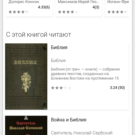
Долорес Кэннон
Максимов Иерей Георгий Валерьевич, Смоляр К. В.
4.33
(6)
4
(3)
С этой книгой читают
Библия
Библия
Библия (от греч. — книги) — собрание
древних текстов, созданных на
Ближнем Востоке на протяжении 15
веков (XIII в. до н. э. — II в. н. э.),
канонизированное в иудаизме...
3.24
(50)
Война и Библия
Святитель Николай Сербский