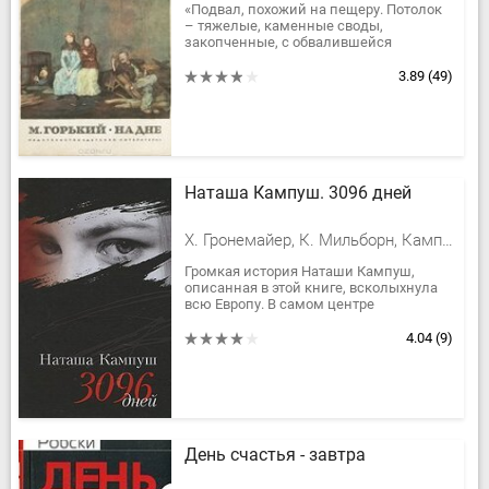
«Подвал, похожий на пещеру. Потолок
– тяжелые, каменные своды,
закопченные, с обвалившейся
штукатуркой. Свет – от зрителя и,
сверху вниз, – из квадратного окна с
3.89
(49)
правой...
Наташа Кампуш. 3096 дней
Х. Гронемайер, К. Мильборн, Кампуш Наташа
Громкая история Наташи Кампуш,
описанная в этой книге, всколыхнула
всю Европу. В самом центре
континента, в маленькой и чинной
Австрии маньяк похитил 10-летнюю
4.04
(9)
девочку и...
День счастья - завтра