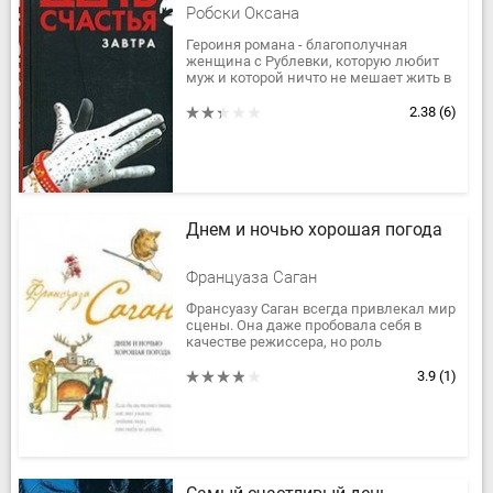
Робски Оксана
Героиня романа - благополучная
женщина с Рублевки, которую любит
муж и которой ничто не мешает жить в
свое удовольствие. Но удовольствия до
добра не доведут. К тому же...
2.38
(6)
Днем и ночью хорошая погода
Француаза Саган
Франсуазу Саган всегда привлекал мир
сцены. Она даже пробовала себя в
качестве режиссера, но роль
драматурга принесла ей гораздо
больший успех.
3.9
(1)
Все три пьесы,...