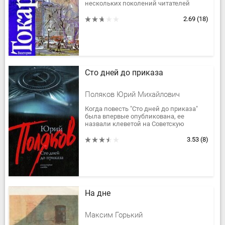
нескольких поколений читателей
своеобразным символом современной
"городской прозы". Писательница,
2.69
(18)
герои которой -...
Сто дней до приказа
Поляков Юрий Михайлович
Когда повесть "Сто дней до приказа"
была впервые опубликована, ее
назвали клеветой на Советскую
армию. Между тем речь в ней идет об
обычных мальчишках, на два года...
3.53
(8)
На дне
Максим Горький