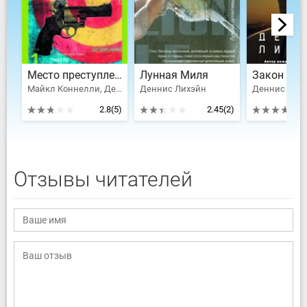
Место преступления
Лунная Миля
Закон ноч
Майкл Коннелли, Деннис Лихэйн, Дивер Джеффри, Рут Ренделл, Ле Карре Джон, Уистен Хью Оден, Антонио Муньос Молина, О’Хара Саул, Писажевская Катажина, Флойд Джон М., Закревская Анна Андреевна
Деннис Лихэйн
Деннис Лих
2.8
(5)
2.45
(2)
Отзывы читателей