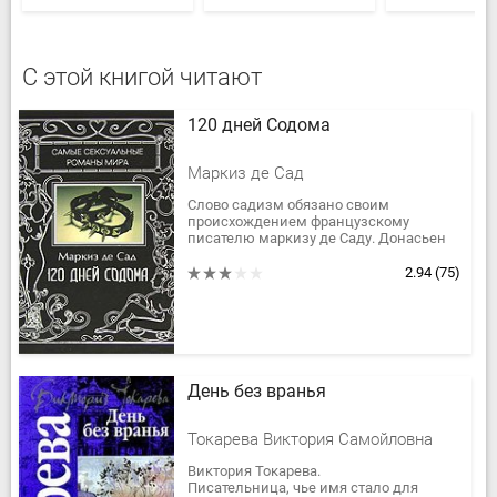
С этой книгой читают
120 дней Содома
Маркиз де Сад
Слово садизм обязано своим
происхождением французскому
писателю маркизу де Саду. Донасьен
Альфонс Франсуа де Сад взялся за
перо, находясь в тюрьме, где он провёл
2.94
(75)
в общей...
День без вранья
Токарева Виктория Самойловна
Виктория Токарева.
Писательница, чье имя стало для