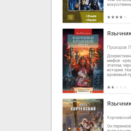
искусственн
Язычник
Прозоров Л
Дохристиан
мифов - кр
этапом, чер
истории. Но
кровавый пу
Язычни
Корчевский
Он перенесе
воле язычес