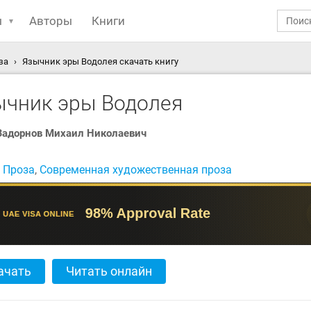
ы
Авторы
Книги
за
Язычник эры Водолея скачать книгу
ычник эры Водолея
Задорнов Михаил Николаевич
:
Проза
,
Современная художественная проза
ачать
Читать онлайн