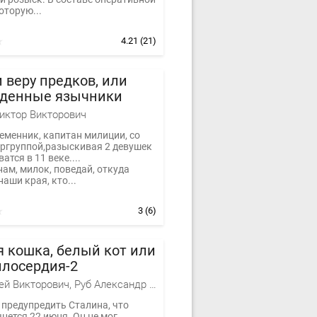
оторую...
4.21
(21)
 веру предков, или
денные язычники
иктор Викторович
еменник, капитан милиции, со
ергруппой,разыскивая 2 девушек
ватся в 11 веке....
нам, милок, поведай, откуда
наши края, кто...
3
(6)
 кошка, белый кот или
илосердия-2
Руб Андрей Викторович, Руб Александр Викторович
 предупредить Сталина, что
нется 22 июня. Он не мог