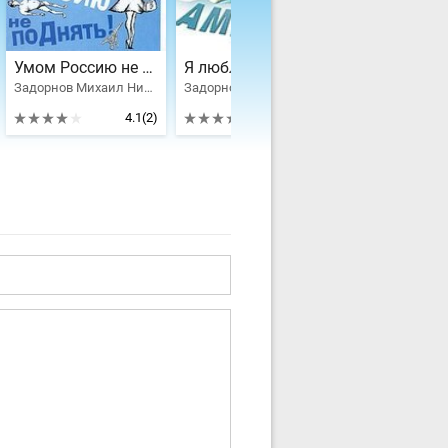
Умом Россию не поДнять!
Я люблю Америку
Задорнов Михаил Николаевич
Задорнов Михаил Николаевич
4.1
(2)
4.33
(3)