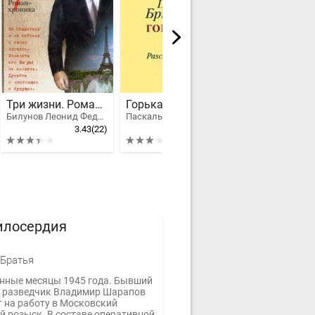
Три жизни. Роман-хроника
Горькая луна
Байки на бис
Билунов Леонид Федорович
Паскаль Брюкнер
3.43
(22)
3.18
(18)
илосердия
Братья
нные месяцы 1945 года. Бывший
 разведчик Владимир Шарапов
т на работу в Московский
й розыск. В составе оперативной