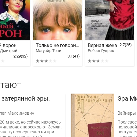
й ворон
Только не говори маме. История одного предательства
Верная жена
2.7
(25)
 Дмитрий
Магуайр Тони
Роберт Гулрик
2.29
(32)
3.1
(41)
итают
 затерянной эры.
Эра М
лег Максимович
Вайнеры 
 20-м веке, но сейчас нахожусь
Послевое
 миллионах парсеков от Земли.
полковой
яне тут совершенно ни при
поступае
м виноват проклятый
уголовны