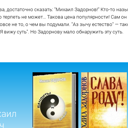
, достаточно сказать: "Михаил Задорнов!" Кто-то назыв
то терпеть не может… Такова цена популярности! Сам он
все не то, о чем вы подумали. "Аз зычу естество" — т
Я вижу суть". Но Задорнову мало обнаружить эту суть.
хаил
ч