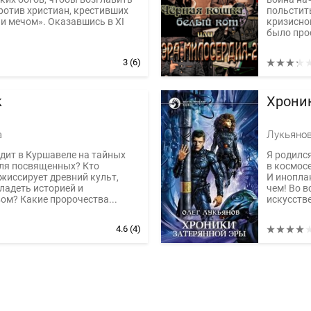
ротив христиан, крестивших
польстит
 и мечом». Оказавшись в XI
кризисно
было прос
3
(6)
к
Хрони
а
Лукьяно
дит в Куршавеле на тайных
Я родился
для посвященных? Кто
в космосе
жиссирует древний культ,
И инопла
ладеть историей и
чем! Во 
ом? Какие пророчества...
искусстве
4.6
(4)