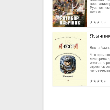
восстание п
Русь «огнем
веке от...
Язычни
Веста Арин
Что происхо
мистериях 
ежегодно ре
стремясь ов
человечеств