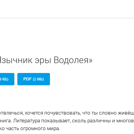
«Язычник эры Водолея»
PDF
9 КБ)
(1 МБ)
твлечься, хочется почувствовать, что ты словно живёш
книга. Литература показывает, сколь различны и много
ко часть огромного мира.