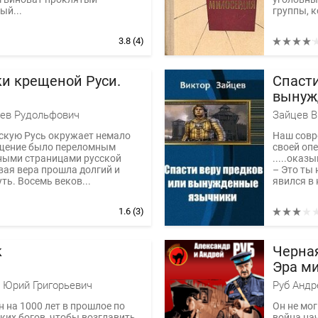
ый...
группы, к
3.8
(4)
и крещеной Руси.
Спасти
вынуж
ев Рудольфович
Зайцев В
скую Русь окружает немало
Наш совр
ещение было переломным
своей оп
ными страницами русской
.....оказы
вая вера прошла долгий и
– Это ты 
ть. Восемь веков...
явился в 
1.6
(3)
к
Черная
Эра м
 Юрий Григорьевич
н на 1000 лет в прошлое по
Он не мог
ких богов, чтобы возглавить
война нач