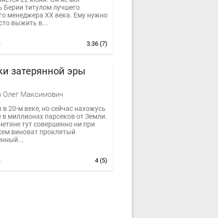
ь Берии титулом лучшего
го менеджера ХХ века. Ему нужно
то выжить в...
3.36
(7)
ки затерянной эры
в Олег Максимович
 в 20-м веке, но сейчас нахожусь
 в миллионах парсеков от Земли.
нетяне тут совершенно ни при
всем виноват проклятый
нный...
4
(5)