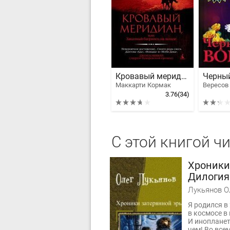
Кровавый меридиан
Черны
Маккарти Кормак
Вересов
3.76
(34)
С этой книгой ч
Хроники
Дилогия
Лукьянов О
Я родился в
в космосе в
И инопланет
чем! Во все