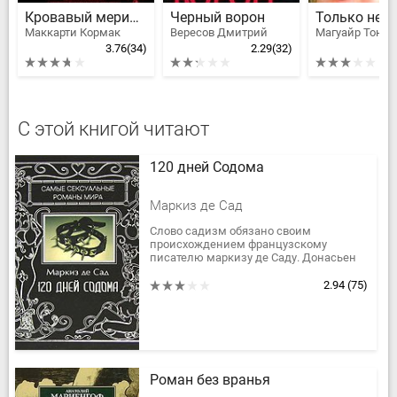
Кровавый меридиан
Черный ворон
Маккарти Кормак
Вересов Дмитрий
Магуайр Тони
3.76
(34)
2.29
(32)
С этой книгой читают
120 дней Содома
Маркиз де Сад
Слово садизм обязано своим
происхождением французскому
писателю маркизу де Саду. Донасьен
Альфонс Франсуа де Сад взялся за
перо, находясь в тюрьме, где он провёл
2.94
(75)
в общей...
Роман без вранья