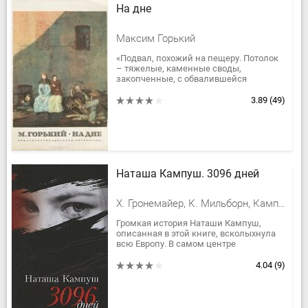
На дне
Максим Горький
«Подвал, похожий на пещеру. Потолок
– тяжелые, каменные своды,
закопченные, с обвалившейся
штукатуркой. Свет – от зрителя и,
сверху вниз, – из квадратного окна с
3.89
(49)
правой...
Наташа Кампуш. 3096 дней
Х. Гронемайер, К. Мильборн, Кампуш Наташа
Громкая история Наташи Кампуш,
описанная в этой книге, всколыхнула
всю Европу. В самом центре
континента, в маленькой и чинной
Австрии маньяк похитил 10-летнюю
4.04
(9)
девочку и...