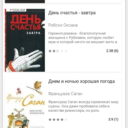
День счастья - завтра
Робски Оксана
Героиня романа - благополучная
женщина с Рублевки, которую любит
муж и которой ничто не мешает жить в
свое удовольствие. Но удовольствия до
добра не доведут. К тому же...
2.38
(6)
Днем и ночью хорошая погода
Француаза Саган
Франсуазу Саган всегда привлекал мир
сцены. Она даже пробовала себя в
качестве режиссера, но роль
драматурга принесла ей гораздо
больший успех.
3.9
(1)
Все три пьесы,...