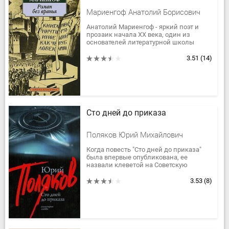
Мариенгоф Анатолий Борисович
Анатолий Мариенгоф - яркий поэт и
прозаик начала XX века, один из
основателей литературной школы
имажинизма, куда входили С.Есенин,
В.Шершеневич и др. Его проза
3.51
(14)
эффектна...
Сто дней до приказа
Поляков Юрий Михайлович
Когда повесть "Сто дней до приказа"
была впервые опубликована, ее
назвали клеветой на Советскую
армию. Между тем речь в ней идет об
обычных мальчишках, на два года...
3.53
(8)