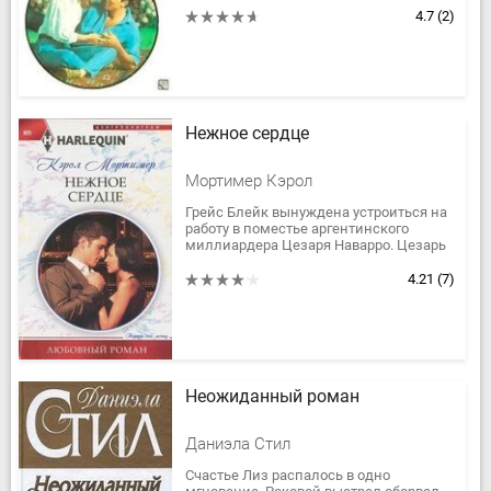
Как же случилось, что...
4.7
(2)
Нежное сердце
Мортимер Кэрол
Грейс Блейк вынуждена устроиться на
работу в поместье аргентинского
миллиардера Цезаря Наварро. Цезарь
давно привык к тому, что ему никто не
смеет перечить. Его шокирует...
4.21
(7)
Неожиданный роман
Даниэла Стил
Счастье Лиз распалось в одно