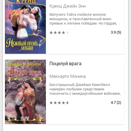
Кренц Джейн Энн
Могучего Тэйга любили многие
женщины, и прославленный воин
привык к легким победам. Но гордая,
независимая Зельда была иной,
непохожей на других. Таинственный
3.9
(5)
народ,...
Поцелуй врага
Маккарти Моника
Бесстрашный Джейми Кемпбелл
намерен любыми средствами
покончить с междоусобными войнами,
раздирающими Горную Шотландию.
Чтобы добиться своей цели, он должен
4.7
(2)
жениться на...