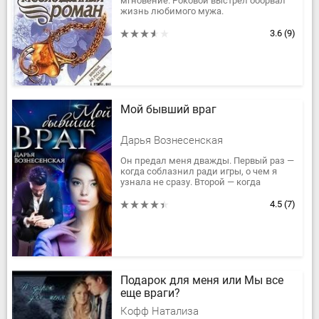
мгновение. Роковой выстрел оборвал
жизнь любимого мужа.
Невосполнимость утраты и нелепая
жестокость случая почти сломили
3.6
(9)
молодую женщину. Но...
Мой бывший враг
Дарья Вознесенская
Он предал меня дважды. Первый раз —
когда соблазнил ради игры, о чем я
узнала не сразу. Второй — когда
вышвырнул из своей жизни, потому
что поверил лжи. А сегодня он...
4.5
(7)
Подарок для меня или Мы все
еще враги?
Кофф Натализа