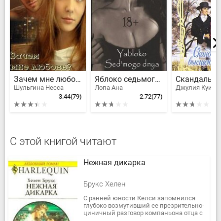
Зачем мне любовь?
Яблоко седьмого дня
Шульгина Несса
Лопа Ана
3.44
(79)
2.72
(77)
С этой книгой читают
Нежная дикарка
Брукс Хелен
С ранней юности Келси запомнился
глубоко возмутивший ее презрительно-
циничный разговор компаньона отца с
по уши влюбленной в него девушкой.