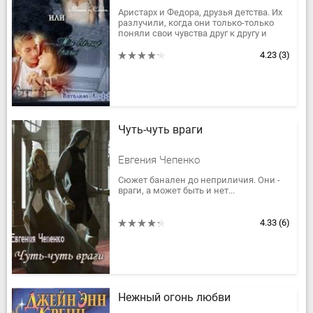
Аристарх и Федора, друзья детства. Их
разлучили, когда они только-только
поняли свои чувства друг к другу и
разобрались в них. Им запретили
встречаться по многим...
4.23
(3)
Чуть-чуть враги
Евгения Чепенко
Сюжет банален до неприличия. Они -
враги, а может быть и нет...
4.33
(6)
Нежный огонь любви