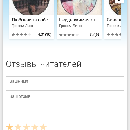
Любовница собственного мужа
Неудержимая страсть
Скверная 
Грэхем Линн
Грэхем Линн
Грэхем Линн
4.01
(10)
3.7
(5)
Отзывы читателей