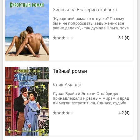
Зиновьева Екатерина katirinka
"Курортный роман в отпуске? Почему
бы и не попробовать, ведь жених все
равно далеко", - так думала Ольга, пока
отдыхала в Эмиратах. Но каково было
ее удивление, когда...
3.1
(4)
Тайный роман
Квик Аманда
Луиза Брайс и Энтони Столбридж
принадлежали к разным мирам и вряд
ли могли встретиться. Однако, судьба
сильнее условностей света, и при
самых неожиданных обстоятельствах...
4.2
(4)