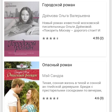
Городской роман
Дрёмова Ольга Валерьевна
Новый роман известной московской
писательницы Ольги Дрёмовой.
«Покорить Москву – дорогого стоит! И
начинать надо со слабого «сильного»
пола. Это не так хлопотно, как...
4.55
(2)
Опасный роман
Мэй Сандра
Тихая, сонная жизнь в тихой и сонной
ан глийской деревушке. Бридж с
престарелыми соседками по вечерам,
стерильный и в высшей степени
пристойный флирт с пожилым вдов...
4.6
(3)