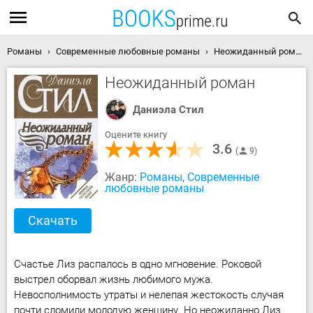
Романы
Современные любовные романы
Неожиданный роман скачать книгу
Неожиданный роман
Даниэла Стил
Оцените книгу
3.6
9
Жанр:
Романы
,
Современные
любовные романы
Скачать
Счастье Лиз распалось в одно мгновение. Роковой
выстрел оборвал жизнь любимого мужа.
Невосполнимость утраты и нелепая жестокость случая
почти сломили молодую женщину. Но неожиданно Лиз