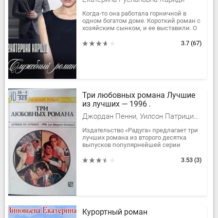
Когда-то она работала горничной в
одном богатом доме. Короткий роман с
хозяйским сынком, и ее выставили. О
том, что осталась беременной, Таня
тогда не обмолвилась....
3.7
(67)
Три любовных романа Лучшие
из лучших — 1996 .
Джордан Пенни, Уилсон Патриция, Гамильтон Диана
Издательство «Радуга» предлагает три
лучших романа из второго десятка
выпусков популярнейшей серии
«Радуги» «Любовный роман». Выбор
«лучших из лучших» сделан на...
3.53
(3)
Курортный роман