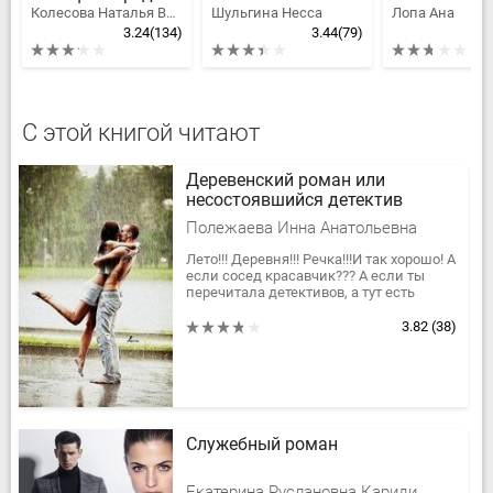
Колесова Наталья Валенидовна, Караванова Наталья Михайловна
Шульгина Несса
Лопа Ана
3.24
(134)
3.44
(79)
С этой книгой читают
Деревенский роман или
несостоявшийся детектив
Полежаева Инна Анатольевна
Лето!!! Деревня!!! Речка!!!И так хорошо! А
если сосед красавчик??? А если ты
перечитала детективов, а тут есть
возможность заняться
расследованием???...Хотя, какое там...
3.82
(38)
Служебный роман
Екатерина Руслановна Кариди