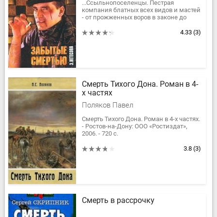
...Ссыльнопоселенцы. Пестрая
компания блатных всех видов и мастей
- от прожженных воров в законе до
молоденьких парнишек, по глупости
получивших первую ходку . ......
4.33
(3)
Смерть Тихого Дона. Роман в 4-
х частях
Поляков Павел
Смерть Тихого Дона. Роман в 4-х частях.
- Ростов-на-Дону: ООО «Ростиздат»,
2006. - 720 с.
Очередное издание библиотеки
«Казачье зарубежье» - роман-эпопея в
3.8
(3)
4-х...
Смерть в рассрочку