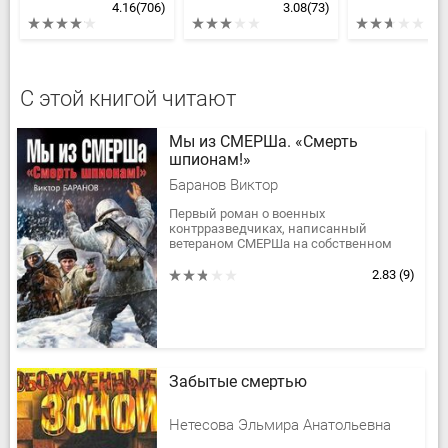
4.16
(706)
3.08
(73)
С этой книгой читают
Мы из СМЕРШа. «Смерть
шпионам!»
Баранов Виктор
Первый роман о военных
контрразведчиках, написанный
ветераном СМЕРШа на собственном
опыте, предельно жестко и откровенно,
без умолчаний и мифов, без прикрас.
2.83
(9)
Лишь сами...
Забытые смертью
Нетесова Эльмира Анатольевна