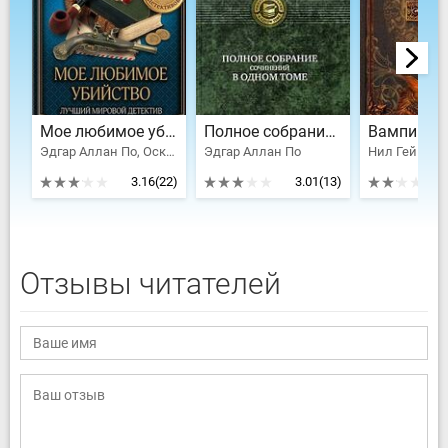
Мое любимое убийство. Лучший мировой детектив
Полное собрание сочинений в одном томе
Эдгар Аллан По, Оскар Уайльд, Твен Марк, Киплинг Редьярд Джозеф, Джером Клапка Джером, Честертон Гилберт Кийт, Конан Дойл Артур Игнатиус, Джек Лондон
Эдгар Аллан По
3.16
(22)
3.01
(13)
Отзывы читателей