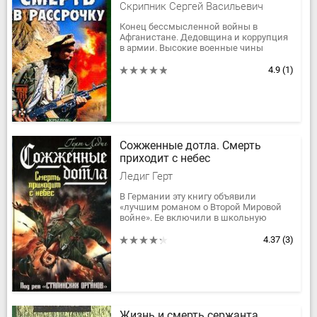
Скрипник Сергей Васильевич
Конец бессмысленной войны в
Афганистане. Дедовщина и коррупция
в армии. Высокие военные чины
заняты наркобизнесом. Идет жестокая
грызня между КГБ и ГРУ.
4.9
(1)
Но есть...
Сожженные дотла. Смерть
приходит с небес
Ледиг Герт
В Германии эту книгу объявили
«лучшим романом о Второй Мировой
войне». Ее включили в школьную
программу как бесспорную классику.
Ее сравнивают с таким антивоенным...
4.37
(3)
Жизнь и смерть сержанта