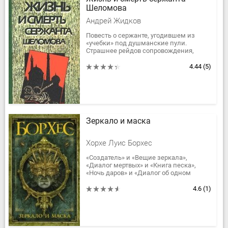
Шеломова
Андрей Жидков
Повесть о сержанте, угодившем из
«учебки» под душманские пули.
Страшнее рейдов сопровождения,
душманов — «зэковские» законы,
укоренившиеся в армии.
4.44
(5)
Равнодушные...
Зеркало и маска
Хорхе Луис Борхес
«Создатель» и «Вещие зеркала»,
«Диалог мертвых» и «Книга песка»,
«Ночь даров» и «Диалог об одном
диалоге». Несомненно, все эти
произведения входят в число знаковых
4.6
(1)
для...