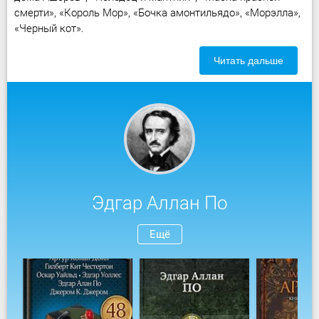
смерти», «Король Мор», «Бочка амонтильядо», «Морэлла»,
«Черный кот».
Читать дальше
Эдгар Аллан По
Ещё