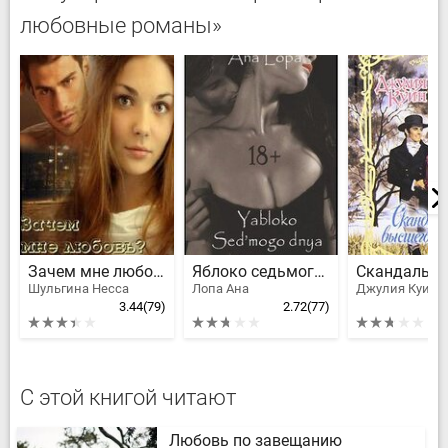
любовные романы»
Зачем мне любовь?
Яблоко седьмого дня
Шульгина Несса
Лопа Ана
3.44
(79)
2.72
(77)
С этой книгой читают
Любовь по завещанию