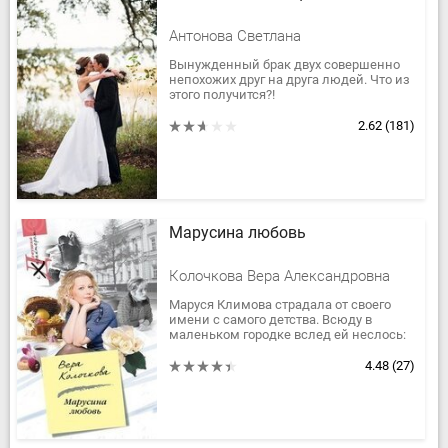
Антонова Светлана
Вынужденный брак двух совершенно
непохожих друг на друга людей. Что из
этого получится?!
2.62
(181)
Марусина любовь
Колочкова Вера Александровна
Маруся Климова страдала от своего
имени с самого детства. Всюду в
маленьком городке вслед ей неслось:
«Мурка, Маруся Климова, прости
любимого!» Но уж никак она не...
4.48
(27)