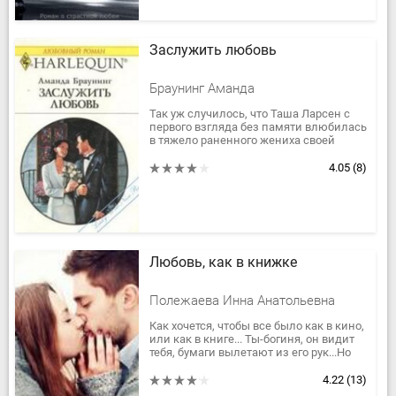
Заслужить любовь
Браунинг Аманда
Так уж случилось, что Таша Ларсен с
первого взгляда без памяти влюбилась
в тяжело раненного жениха своей
сестры-близняшки. Невеста бросила
Чейза, и тот не заметил...
4.05
(8)
Любовь, как в книжке
Полежаева Инна Анатольевна
Как хочется, чтобы все было как в кино,
или как в книге... Ты-богиня, он видит
тебя, бумаги вылетают из его рук...Но
реальность не такая... ОНА КРУЧЕ!!! Они
жили...
4.22
(13)