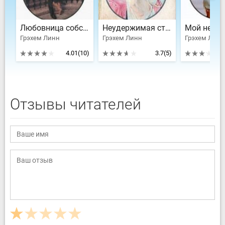
Любовница собственного мужа
Неудержимая страсть
Мой нежны
Грэхем Линн
Грэхем Линн
Грэхем Линн
4.01
(10)
3.7
(5)
Отзывы читателей