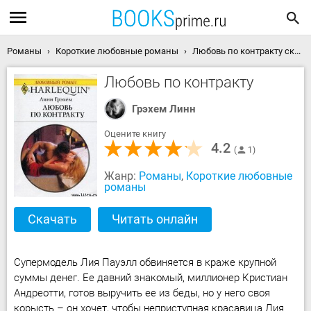
Романы
Короткие любовные романы
Любовь по контракту скачать книгу
Любовь по контракту
Грэхем Линн
Оцените книгу
4.2
1
Жанр:
Романы
,
Короткие любовные
романы
Скачать
Читать онлайн
Супермодель Лия Пауэлл обвиняется в краже крупной
суммы денег. Ее давний знакомый, миллионер Кристиан
Андреотти, готов выручить ее из беды, но у него своя
корысть – он хочет, чтобы неприступная красавица Лия