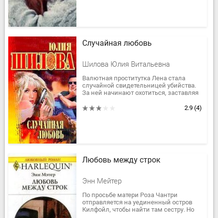
Случайная любовь
Шилова Юлия Витальевна
Валютная проститутка Лена стала
случайной свидетельницей убийства.
За ней начинают охотиться, заставляя
в панике бежать из Москвы. Вскоре она
замечает, что и над...
2.9
(4)
Любовь между строк
Энн Мейтер
По просьбе матери Роза Чантри
отправляется на уединенный остров
Килфойл, чтобы найти там сестру. Но
на острове, вдали от городской суеты,