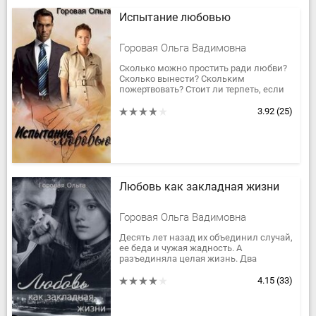
Испытание любовью
Горовая Ольга Вадимовна
Сколько можно простить ради любви?
Сколько вынести? Скольким
пожертвовать? Стоит ли терпеть, если
любимый человек считает тебя
помехой? Стоит ли ломать себя и
3.92
(25)
свои...
Любовь как закладная жизни
Горовая Ольга Вадимовна
Десять лет назад их объединил случай,
ее беда и чужая жадность. А
разъединяла целая жизнь. Два
человека из разных миров: Вячеслав
Боруцкий - бандит, заправляющий...
4.15
(33)