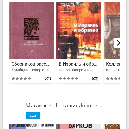
Сборников рассказов советских писателей
В Израиль и обратно. Путешествие во времени и пространстве.
Думбадзе Нодар Владимирович, Ауэзов Мухтар, Можаев Борис Андреевич, Бондарев Юрий Васильевич, Искандер Фазиль Абдулович, Гончар Олесь, Битов Андрей Георгиевич, Нилин Павел Филиппович, Казаков Юрий Павлович, Распутин Валентин Григорьевич, Тютюнник Григор Михайлович, Сушинский Богдан Иванович, Ким Анатолий Андреевич, Борщаговский Александр Михайлович, Солоухин Владимир Алексеевич, Трифонов Юрий Валентинович, Носов Евгений Иванович, Абу-Бакар Ахмедхан, Салури Рейн, Худайназаров Бердыназар, Семенов Георгий Витальевич, Рекемчук Александр Еевич, Смуул Юхан Ю., Ахвледиани Эрлом, Стрельцов Михаил Леонович, Матевосян Грант Игнатьевич, Чиковани Григол Самсонович, Ибрагимбеков Рустам Ибрагимович, Менюк Георгий Николаевич, Байджиев Мар Ташимович
Попов Валерий Георгиевич, Улицкая Людмила Евгеньевна, Аксенов Василий Павлович, Найман Анатолий Генрихович, Битов Андрей Георгиевич, Зайчик Марк, Арьев Андрей Юрьевич, Айзенберг Михаил Натанович
5
(1)
5
(3)
Михайлова Наталья Ивановна
Ещё