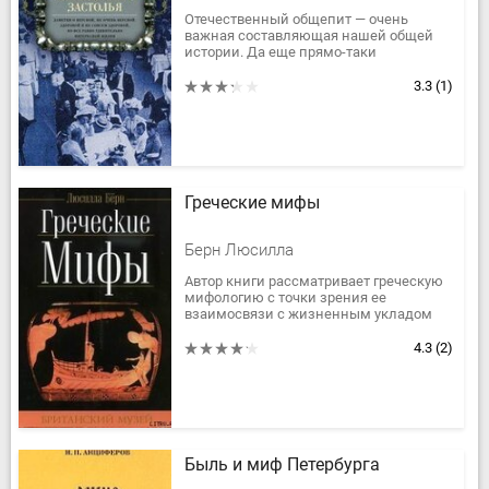
удивительно интересной жизни
Отечественный общепит — очень
важная составляющая нашей общей
истории. Да еще прямо-таки
«нашпигованная» литературными
цитатами, всевозможными
3.3
(1)
воспоминаниями, легендами,...
Греческие мифы
Берн Люсилла
Автор книги рассматривает греческую
мифологию с точки зрения ее
взаимосвязи с жизненным укладом
греческого общества тех давних
времен, а также ее влияния на
4.3
(2)
мировую...
Быль и миф Петербурга