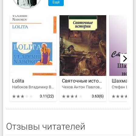
Ещё
Lolita
Святочные истории
Набоков Владимир Владимирович, Nabokov Vladimir
Чехов Антон Павлович, Куприн Александр Иванович, Бунин Иван Алексеевич, Зощенко Михаил Михайлович, Достоевский Федор Михайлович, Одоевский Владимир Федорович, Грин Александр Степанович, Даль Владимир Иванович, Лесков Николай Семенович, Набоков Владимир Владимирович, Короленко Владимир Галактионович, Григорович Дмитрий Васильевич, Погодин Михаил Петрович, Данилевский Григорий Петрович, Панаев Владимир Иванович, Бестужев-Марлинский Александр Александрович
3.11
(22)
3.63
(6)
Отзывы читателей