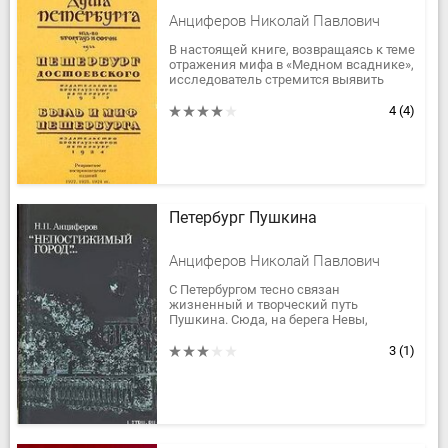
Анциферов Николай Павлович
В настоящей книге, возвращаясь к теме
отражения мифа в «Медном всаднике»,
исследователь стремится выявить
источники легенд о строителе города и
проследить процесс...
4
(4)
Петербург Пушкина
Анциферов Николай Павлович
С Петербургом тесно связан
жизненный и творческий путь
Пушкина. Сюда, на берега Невы,
впервые привезли его ребенком в 1800
году. Здесь, в доме на набережной
3
(1)
Мойки,...