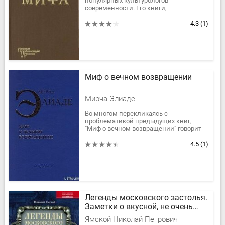
популярных культурологов
современности. Его книги,
посвященные различным аспектам
примитивной культуры, обрядности,
4.3
(1)
современному бытованию...
Миф о вечном возвращении
Мирча Элиаде
Во многом перекликаясь с
проблематикой предыдущих книг,
"Миф о вечном возвращении" говорит
об архаическом восприятии времени
как ряда повторяющихся больших и
4.5
(1)
малых...
Легенды московского застолья.
Заметки о вкусной, не очень
вкусной, здоровой и не совсем
Ямской Николай Петрович
здоровой, но все равно