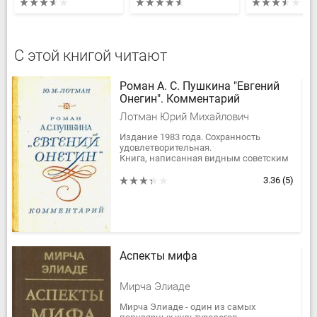
С этой книгой читают
Роман А. С. Пушкина "Евгений
Онегин". Комментарий
Лотман Юрий Михайлович
Издание 1983 года. Сохранность
удовлетворительная.
Книга, написанная видным советским
ученым, содержит пояснения к тексту
романа А. С. Пушкина. Она поможет
3.36
(5)
глубже...
Аспекты мифа
Мирча Элиаде
Мирча Элиаде - один из самых