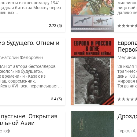
танкисты в огненном аду 1941
миллионы
щадная битва за Москву через
лицо вой
енных...
далеко не
2.72
(5)
из будущего. Огнем и
Европа
Перво
Анатолий Фёдорович
Н от автора бестселлеров
28 июля 1
еолог» из будущего»,
трагическ
 времени» и «Казак из
день 100 
Наш современник,
мировая 
ся в XVII век, переписывает...
Тогда никт
3.4
(5)
 пустыне. Открытия
Дрозд
альной Азии
истоф
Туркул А