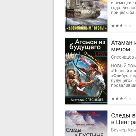
и немецкие 
года. Беспо
прицелы баш
Атаман 
мечом
Спесивцев 
НОВЫЙ РОМА
«Черный арх
«Флибустьер
будущего»! 
проваливший
Следы в
в Центр
Баумер Кр