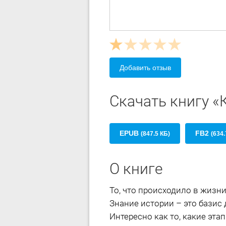
Добавить отзыв
Скачать книгу «
EPUB
FB2
(847.5 КБ)
(634.
О книге
То, что происходило в жизн
Знание истории – это базис 
Интересно как то, какие эта