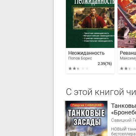
Неожиданность
Реванш
Попов Борис
2.39
(76)
С этой книгой ч
Танковы
«Бронеб
Савицкий Г
НОВЫЙ танк
бестселлера