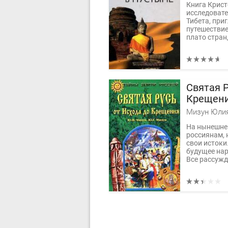
Книга Крист
исследовате
Тибета, при
путешествие
плато стран
Святая Р
Крещен
На нынешнем
россиянам, н
свои истоки
будущее нар
Все рассужд