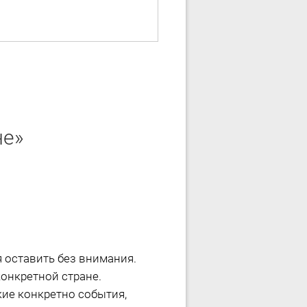
не»
я оставить без внимания.
конкретной стране.
акие конкретно события,