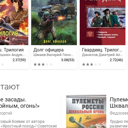
. Трилогия
Долг офицера
Гвардеец. Трилогия
Максимушкин Андрей Владимирович
Шмаев Валерий Геннадьевич
Данилов Дмитрий Алексеевич
2.37
(59)
3.08
(53)
2.72
(46)
итают
е засады.
Пулем
ойным, огонь!»
Шквал
еоргий
Федосее
овый боевик от автора
Трудно п
 «Яростный поход»! Советские
развитии 