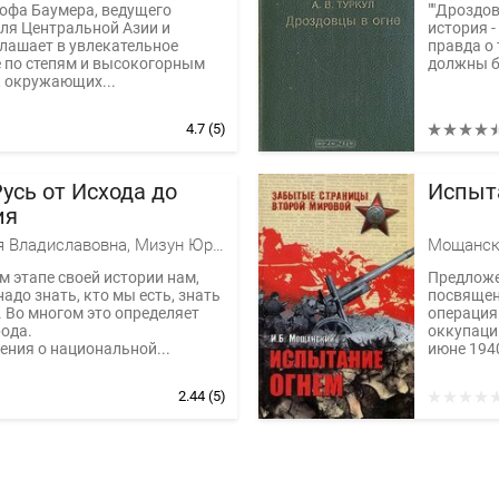
офа Баумера, ведущего
""Дроздов
ля Центральной Азии и
история -
глашает в увлекательное
правда о 
 по степям и высокогорным
должны бы
, окружающих...
4.7
(5)
усь от Исхода до
Испыт
ия
Мизун Юлия Владиславовна, Мизун Юрий Гаврилович
Мощанск
 этапе своей истории нам,
Предложе
адо знать, кто мы есть, знать
посвящен
. Во многом это определяет
операция
ода.
оккупаци
ения о национальной...
июне 1940
2.44
(5)