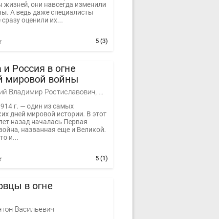
 жизней, они навсегда изменили
ны. А ведь даже специалисты
 сразу оценили их...
5
(3)
 и Россия в огне
й мировой войны
Мединский Владимир Ростиславович, Кудрина Юлия Викторовна, Н. И. Новиков, Смольянинов Михаил Митрофанович, Лавренов С. Я., Смирнов Владислав Павлович, А. И. Агеев, С. О. Буранок, Артамошин С. В., Буранок А. О., Глухерв Н. Н., Зотова А. В., Литвин А. В., Матвеева А. М., Медников И. Ю., Назария С. М., Полторак С. Н., Саксонов С. И., Селиверстов Д., Симиндей В. В., Суржик Д. В., Шевель А. А., Шкундин Г. Д.
914 г. — один из самых
их дней мировой истории. В этот
лет назад началась Первая
война, названная еще и Великой.
о и...
5
(1)
овцы в огне
нтон Васильевич