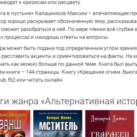
иводят к кризисам или расцвету.
юга в пустыне» Калашников Максим – впечатляющее пр
тор хорошо раскрывает обозначенную тему, рассказывая 
сможет разобраться в ней. По мере чтения всё глубже в
х процессах и находишь ответы на вопросы.
ра может быть подана под определенным углом зрения,
расставить акценты и ориентироваться на факты. На к
знать как можно больше по данной теме. Книга был выпу
ём книги – 144 страницы. Книгу «Крещение огнем. Вьюг
ub, fb2 или читать онлайн.
ги жанра «Альтернативная исто