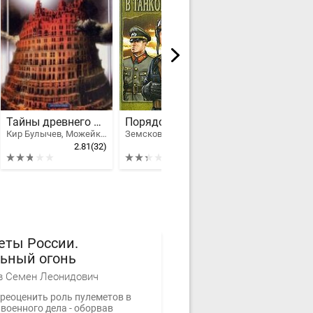
Тайны древнего мира
Порядок в танковых войсках
Кир Булычев, Можейко Игорь Всеволодович
Земсков Андрей
Давыдов Вади
2.81
(32)
2.34
(32)
еты России.
ьный огонь
в Семен Леонидович
ереоценить роль пулеметов в
военного дела - оборвав