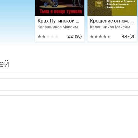
Крах Путинской России. Тьма в конце туннеля
Крещение огнем. Трилогия
Калашников Максим
Калашников Максим
2.21
(30)
4.47
(3)
ей