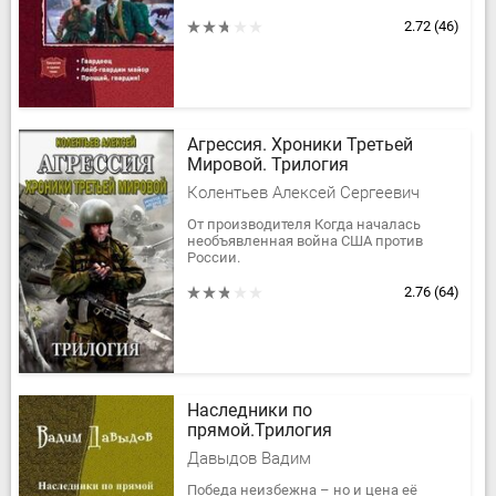
соотечественник Игорь Гусаров, чье
сознание завладело телом...
2.72
(46)
Агрессия. Хроники Третьей
Мировой. Трилогия
Колентьев Алексей Сергеевич
От производителя Когда началась
необъявленная война США против
России.
Когда натовские солдаты вторглись на
нашу землю.
2.76
(64)
Когда российская армия оказалась...
Наследники по
прямой.Трилогия
Давыдов Вадим
Победа неизбежна – но и цена её