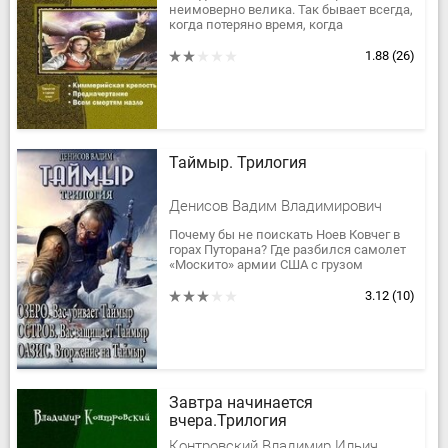
неимоверно велика. Так бывает всегда,
когда потеряно время, когда
приходится исправлять ошибки и
навёрстывать упущенное. Яков Гурьев...
1.88
(26)
Таймыр. Трилогия
Денисов Вадим Владимирович
Почему бы не поискать Ноев Ковчег в
горах Путорана? Где разбился самолет
«Москито» армии США с грузом
драгоценностей для Берии в 1944 году?
Какие перспективы несет...
3.12
(10)
Завтра начинается
вчера.Трилогия
Контровский Владимир Ильич