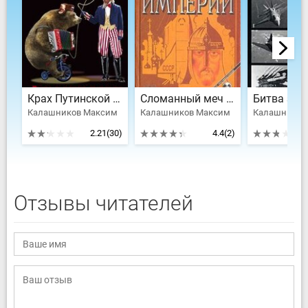
Крах Путинской России. Тьма в конце туннеля
Сломанный меч Империи
Битва за 
Калашников Максим
Калашников Максим
Калашников
2.21
(30)
4.4
(2)
Отзывы читателей