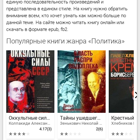
единую последовательность произведений и
представлена в едином стиле. На книгу нужно обратить
внимание всем, кто хочет узнать как можно больше по
данной теме. На сайте можно читать книгу онлайн или
скачать в формате epub, fb2.
Популярные книги жанра «Политика»
Оккультные силы СССР
Тайны ушедшего века. Власть. Распри. Подоплека
Колпакиди Александр Иванович
Зенькович Николай Александрович
Хлебников Па
4.17
(3)
2
(6)