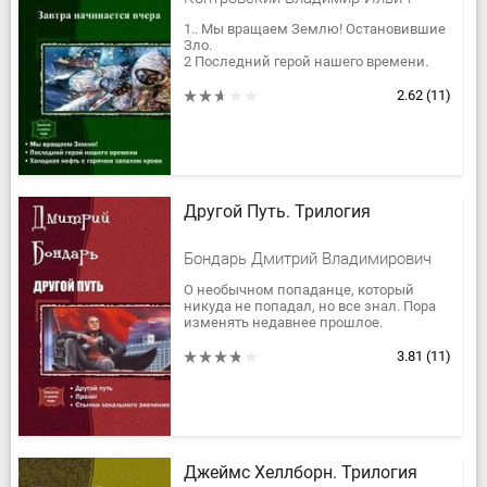
1.. Мы вращаем Землю! Остановившие
Зло.
2 Последний герой нашего времени.
Холодная нефть с горячим запахом
крови.3
2.62
(11)
Другой Путь. Трилогия
Бондарь Дмитрий Владимирович
О необычном попаданце, который
никуда не попадал, но все знал. Пора
изменять недавнее прошлое.
3.81
(11)
Джеймс Хеллборн. Трилогия