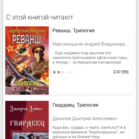
С этой книгой читают
Реванш. Трилогия
Максимушкин Андрей Владимирович
…Еще недавно под крылом его
самолета проплывали афганские горы,
а теперь – истерзанная натовскими
стервятниками Югославия. Старший
лейтенант Сергей Горелов отчетливо...
2.37
(59)
Гвардеец. Трилогия
Данилов Дмитрий Алексеевич
Куда вас, сударь, к черту, занесло?! А в
мрачные времена "бироновщины", не
дальше и не ближе! Наш