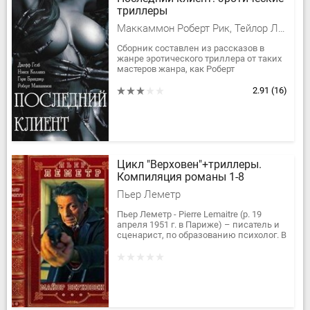
триллеры
Маккаммон Роберт Рик, Тейлор Люси, Бранднер Гарри, Нэнси А. Коллинз, Гелб Джефф, Гейтс Р Патрик, Скотто Сюзан, Ньюмен Шейрен
Сборник составлен из рассказов в
жанре эротического триллера от таких
мастеров жанра, как Роберт
Маккаммон, Нэнси Коллинз, Гэри
Бранднер и др.
2.91
(16)
Цикл "Верховен"+триллеры.
Компиляция романы 1-8
Пьер Леметр
Пьер Леметр - Pierre Lemaitre (р. 19
апреля 1951 г. в Париже) – писатель и
сценарист, по образованию психолог. В
2013 году получил Гонкуровскую
премию за роман «До...