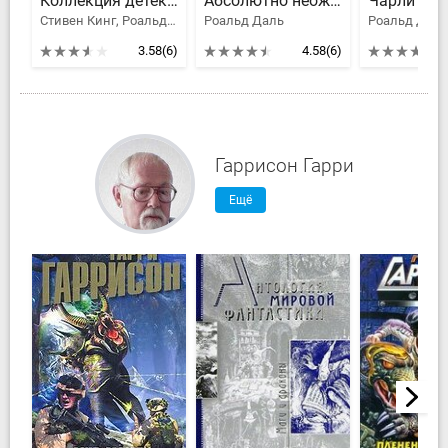
Коллекция детективов
Абсолютно неожиданные истории
Стивен Кинг, Роальд Даль, Блох Роберт Альберт, Грейвс Роберт, Лутц Джон, Мэтисон Ричард, Блок Лоуренс, Макгерр Патрисия, Хилл Текс, Гриннэл Дэвид, Ноултон Дон, Пэйн Джозеф, Крайдер Билл, Фиш Роберт, Чизхолм Ли, Камински Стюарт Мелвин, Миронюк Надя, Холдинг Джеймс, Деминг Ричард, Аллен Стив, Чампьон Дарси Линдон, Даниеэлс Гаролд, Кук Дэвид С., Дэвидсон Аврам, ОКоннел Стив, Хенинг Дональд, Куин Эллери, Дарнелл Оливия, Рокотов Валерий
Роальд Даль
3.58
(6)
4.58
(6)
Гаррисон Гарри
Ещё