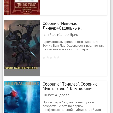
Сборник "Николас
Линнер+Отдельные
триллеры",Компиляция. Книги 1-
ван Ластбадер Эрик
12
В романах американского писателя
Эрика Ван Ластбадера есть все, что так
любят поклонники триллера —
остросюжетного повествования с
захватывающим, напряженным и
динамичным...
Сборник " Триллер", Сборник
"Фантастика". Компиляция.
Книги 1-12
Эшбах Андреас
Пробы пера Андреас начал уже в
возрасте 12 лет, но первой
профессиональной публикацией для