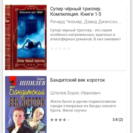
Супер чёрный триллер.
Компиляция. Книги 1-5
Ричард Чизмар, Дэвид Джексон, Тиффани Джексон, Сэм Холланд, Эйвери Бишоп
Супер черный триллер - это серия
особенно напряженных, мрачных и
атмосферных романов. В них оживают
черные стороны человеческой натуры -
и проявляются самым причудливым
и...
Бандитский век короток
Шпилев Борис Иванович
Жили-были в одном подмосковном
городе отморозки из банды некоего
Крота. Жили скучно.
Беспредельничали, грабили, убивали.
Но тут нашла коса на камень…
3.8
(2)
Довелось им...