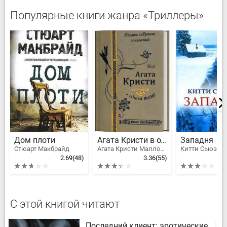
Популярные книги жанра «Триллеры»
Дом плоти
Агата Кристи в одном томе
Западня
Стюарт Макбрайд
Агата Кристи Маллован
Китти Сьюэлл
2.69
(48)
3.36
(55)
С этой книгой читают
Последний клиент: эротические