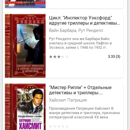
Цикл: "Инспектор Уэксфорд"
идругие триллеры и детективы.
Компиляция. Книги 1-35
Вайн Барбара, Рут Ренделл
Рут Ренделл она же Барбара Вайн
училась в средней школе Лафтон в
Эссексе, затем с 1948 по 1952 гг.
работала газетным репортером и
младшим редактором в Восточном
3.33
(3)
Эссексе....
"Мистер Рипли" + Отдельные
детективы и триллеры.
Компиляция. Книги 1-12
Хайсмит Патриция
Произведения Патриции Хайсмит В
жанре детектива и триллера, признаны
литературной классикой XX века.
Критики в Америке и Европе, собратья
по перу всегда отзывались о...