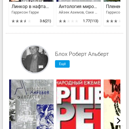
Линкор в нафталине
Антология мировой фантастики. Том 3. Волшебная страна
Гаррисон Гарри
Айзек Азимов, Саке Комацу, Клайв Стейплз Льюис, Толстой Алексей Николаевич, Желязны Роджер Джозеф, Брэдбери Рэй Дуглас, Ефремов Иван Антонович, Гаррисон Гарри, Рей Жан, Гансовский Север Феликсович, Лейнстер Мюррей, Гамильтон Эдмонд Мур, Муркок Майкл Джон, Блох Роберт Альберт, Хаецкая Елена Владимировна, Лавкрафт Говард Филлипс, Конан Дойл Артур Игнатиус, Головачев Василий Васильевич, Орлов Алекс, Саймак Клиффорд Дональд, Говард Роберт Эдвин, Смит Джордж Генри, Андерсон Пол Уильям, Вэнс Джек Холбрук, Дивов Олег Игоревич, Трускиновская Далия Мейеровна, Кудрявцев Леонид Викторович, Биленкин Дмитрий Александрович, Вейнбаум Стенли, Олдисс Брайан Уилсон, Ван Вогт Альфред Элтон, Дель Рей Лестер, Клейн Жерар, Сильверберг Роберт, Калугин Алексей Александрович, Тургенев Иван Сергеевич, Говард Роберт Ирвин, Мэйчен Артур Ллевелин, Дик Филип Киндред, Саломатов Андрей Васильевич, Миллер-младший Уолтер Майкл
Гаррисон Га
3.6
(21)
1.77
(113)
Блох Роберт Альберт
Ещё