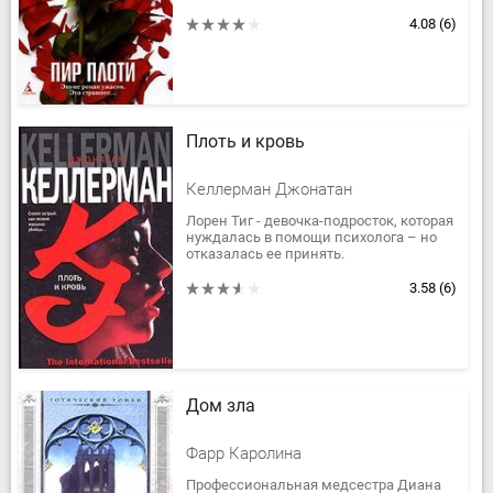
изуродованное тело молодой девушки
(как вскоре выясняется, одной из
4.08
(6)
студенток),...
Плоть и кровь
Келлерман Джонатан
Лорен Тиг - девочка-подросток, которая
нуждалась в помощи психолога – но
отказалась ее принять.
Алекс Делавэр считал ее своей
профессиональной неудачей – однако
3.58
(6)
так и...
Дом зла
Фарр Каролина
Профессиональная медсестра Диана