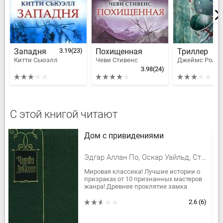
Западня
3.19
(23)
Похищенная
Триллер
Китти Сьюэлл
Чеви Стивенс
3.98
(24)
С этой книгой читают
Дом с привидениями
Эдгар Аллан По, Оскар Уайльд, Стивенсон Роберт Льюис, Джозеф Шеридан Ле Фаню, Вашингтон Ирвинг, Конан Дойл Артур Игнатиус, Шелли Мэри Уолстонкрафт, Уэллс Герберт Джордж, Чарльз Диккенс, Уильям Уилки Коллинз
Мировая классика! Лучшие истории о
призраках от 10 признанных мастеров
жанра! Древнее проклятие замка
Кентервиль... Загадочный призрак,
ищущий свою голову... Таинственная...
2.6
(6)