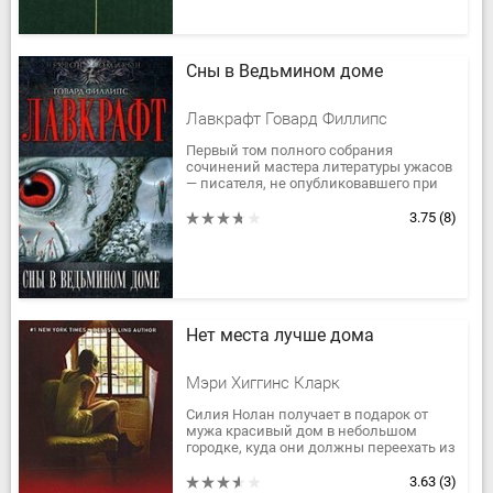
Сны в Ведьмином доме
Лавкрафт Говард Филлипс
Первый том полного собрания
сочинений мастера литературы ужасов
— писателя, не опубликовавшего при
жизни ни одной книги, но ставшего
маяком и ориентиром целого жанра,...
3.75
(8)
Нет места лучше дома
Мэри Хиггинс Кларк
Силия Нолан получает в подарок от
мужа красивый дом в небольшом
городке, куда они должны переехать из
Нью-Йорка. Ей бы сходить с ума от
счастья, но Силия чувствует лишь...
3.63
(3)