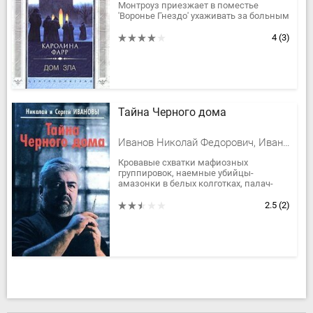
Монтроуз приезжает в поместье
'Воронье Гнездо' ухаживать за больным
ребенком – восьмилетней Робин
Уорбартон. В доме живут алчные...
4
(3)
Тайна Черного дома
Иванов Николай Федорович, Иванов Сергей Михайлович
Кровавые схватки мафиозных
группировок, наемные убийцы-
амазонки в белых колготках, палач-
хирург, оказавшийся невольником
подпольной клиники под крышей
2.5
(2)
Черного дома,...