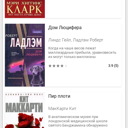
Дом Люцифера
Линдс Гейл, Ладлэм Роберт
Когда на чаше весов лежат
миллиардные прибыли, уравновесить
их могут только миллионы
человеческих жизней. Загадочная
болезнь, по воле безжалостных
3.9
(5)
преступников...
Пир плоти
МакКарти Кит
В анатомическом музее при
лондонской медицинской школе
святого Бенджамина обнаружено