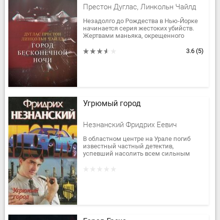
Престон Дуглас, Линкольн Чайлд
Незадолго до Рождества в Нью-Йорке
начинается серия жестоких убийств.
Жертвами маньяка, окрещенного
символическим именем Палач,
становятся миллиардеры, магнаты и...
3.6
(5)
Угрюмый город
Незнанский Фридрих Еевич
В областном центре на Урале погиб
известный частный детектив,
успевший насолить всем сильным
мира: и власти, и продажным
милицейским чинам,
и криминальным...