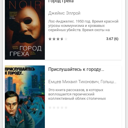
Город Греха
Джеймс Эллрой
Лос-Анджелес. 1950 год. Время красной
угрозы коммунизма и кровавых
серийных убийств. Время охоты на
ведьм в Голливуде: большое жюри
расследует подрывную деятельность...
3.67
(6)
Прислушайтесь к городу…
Емцев Михаил Тихонович, Голышкин Василий Семенович, Скорин Игорь Дмитриевич, Безуглов Анатолий Алексеевич, Устинов Сергей Львович, Кулешов Александр Петрович, Стрелкова Ирина Ивановна, Львов Сергей Львович, Степичев Михаил Иосифович
Это книга рассказов, в которых
воплощается героический
коллективный облик столичных
работников правопорядка, их труд,
направленный на обеспечение покоя
граждан,...