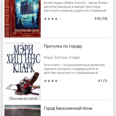
Блейк Крауч (Blake Crouch) - автор более
десятка романов в жанре триллера,
мистики и ужасов, родился в Северной
Каролине в 1978. Он получил ученую
степень по литературе в...
3.92
(10)
Прогулка по городу
Мэри Хиггинс Кларк
Эта книга — остросюжетный детектив,
героиня которого, подвергшаяся в
детстве насилию и страдающая в
связи с этим психическим
заболеванием, обвиняется в убийстве...
4.1
(1)
Город Бесконечной Ночи