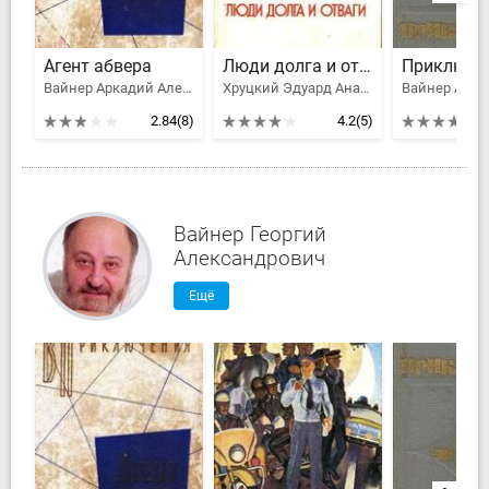
Агент абвера
Люди долга и отваги. Книга первая
Вайнер Аркадий Александрович, Вайнер Георгий Александрович, Зубов Алексей Николаевич, Суслов Л., Леров Леонид Моисеевич, Владимиров В. В., Сергеев Андрей Яковлевич
Хруцкий Эдуард Анатольевич, Вайнер Аркадий Александрович, Вайнер Георгий Александрович, Рождественский Роберт Иванович, Семенов Юлиан Семенович, Нилин Павел Филиппович, Липатов Виль Владимирович, Скорин Игорь Дмитриевич, Соколов Борис Вадимович, Киселев Владимир Леонтьевич, Ардаматский Василий Иванович, Безуглов Анатолий Алексеевич, Кузнецов Александр Александрович, Лысенко Николай, Пронин Виктор Алексеевич, Матусовский Михаил Львович, Беляев Владимир Павлович, Кошечкин Григорий, Сгибнев Александр Андреевич, Ефимов Алексей Иванович, Саввин Александр Николаевич, Литвин Герман Иосифович, Денисов Валерий Викторович, Баблюк Борис Тимофеевич, Асуев Шарип Исаевич, Исхизов Михаил Давыдович, Тагунов Олег Аскольдович, Арясов Игорь Евгеньевич, Артамонов Ростислав Александрович
2.84
(8)
4.2
(5)
Вайнер Георгий
Александрович
Ещё