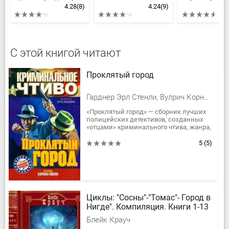
4.28
(8)
4.24
(9)
С этой книгой читают
Проклятый город
Гарднер Эрл Стенли, Вулрич Корнелл Айриш Уильям, Фредерик Неваль, Дэшилл Хэммет, Кокс Джордж Х., Уайт Лесли Т., Кейн Пол, Бут Чарльз Г.
«Проклятый город» — сборник лучших
полицейских детективов, созданных
«отцами» криминального чтива, жанра,
расцвет которого пришелся на первую
половину 20-го века, —...
5
(5)
Циклы: "Сосны"-"Томас"- Город в
Нигде". Компиляция. Книги 1-13
Блейк Крауч