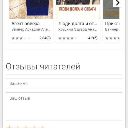
Агент абвера
Люди долга и отваги. Книга первая
Вайнер Аркадий Александрович, Вайнер Георгий Александрович, Зубов Алексей Николаевич, Суслов Л., Леров Леонид Моисеевич, Владимиров В. В., Сергеев Андрей Яковлевич
Хруцкий Эдуард Анатольевич, Вайнер Аркадий Александрович, Вайнер Георгий Александрович, Рождественский Роберт Иванович, Семенов Юлиан Семенович, Нилин Павел Филиппович, Липатов Виль Владимирович, Скорин Игорь Дмитриевич, Соколов Борис Вадимович, Киселев Владимир Леонтьевич, Ардаматский Василий Иванович, Безуглов Анатолий Алексеевич, Кузнецов Александр Александрович, Лысенко Николай, Пронин Виктор Алексеевич, Матусовский Михаил Львович, Беляев Владимир Павлович, Кошечкин Григорий, Сгибнев Александр Андреевич, Ефимов Алексей Иванович, Саввин Александр Николаевич, Литвин Герман Иосифович, Денисов Валерий Викторович, Баблюк Борис Тимофеевич, Асуев Шарип Исаевич, Исхизов Михаил Давыдович, Тагунов Олег Аскольдович, Арясов Игорь Евгеньевич, Артамонов Ростислав Александрович
2.84
(8)
4.2
(5)
Отзывы читателей