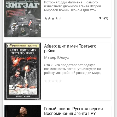
История Эдди Чапмена — самого
известного двойного агента Второй
мировой войны. Фоном для этой
головокружительной биографии
послужили драматические и кровавые
3.5
(2)
события...
Абвер: щит и меч Третьего
рейха
Мадер Юлиус
Эта книга представляет редкую
возможность взглянуть изнутри на
работу мощнейшей разведки мира,
каковым и являлся абвер до 1944 года.
Разведчики высокого ранга редко...
Голый шпион. Русская версия.
Воспоминания агента ГРУ