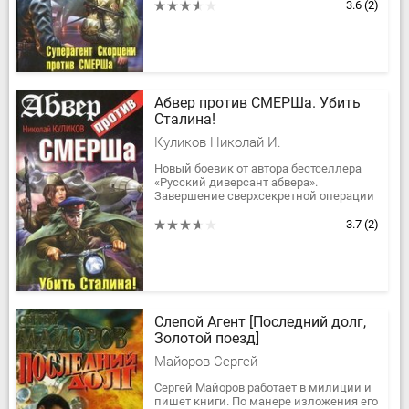
«паршами»). Сын расстрелянного...
3.6
(2)
Абвер против СМЕРШа. Убить
Сталина!
Куликов Николай И.
Новый боевик от автора бестселлера
«Русский диверсант абвера».
Завершение сверхсекретной операции
«Sprung des Tigers» («Прыжок тигра»),
которая должна изменить ход...
3.7
(2)
Слепой Агент [Последний долг,
Золотой поезд]
Майоров Сергей
Сергей Майоров работает в милиции и
пишет книги. По манере изложения его