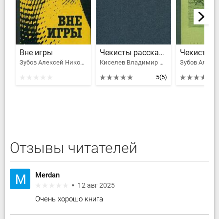
Вне игры
Чекисты рассказывают. Книга 6-я
Зубов Алексей Николаевич, Леров Леонид Моисеевич
Киселев Владимир Леонтьевич, Зубов Алексей Николаевич, Леров Леонид Моисеевич, Авдеев Алексей Иванович, Гладков Теодор Кириллович, Корбов Дмитрий, Ананьин Сергей, Стекляр Борис Ефимович, Зотов Евгений, Востоков Владимир Владимирович
5
(5)
Отзывы читателей
Merdan
M
12 авг 2025
Очень хорошо книга