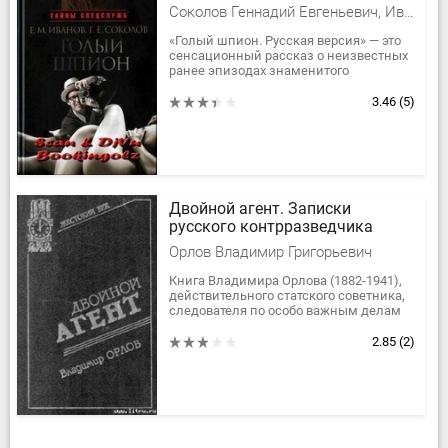
Соколов Геннадий Евгеньевич, Иванов Евгений Михайлович, Иванов Евгений Геннадьевич
«Голый шпион. Русская версия» — это
сенсационный рассказ о неизвестных
ранее эпизодах знаменитого
«скандала века» и загадочном
«русском следе» в нем. Это история...
3.46
(5)
Двойной агент. Записки
русского контрразведчика
Орлов Владимир Григорьевич
Книга Владимира Орлова (1882-1941),
действительного статского советника,
следователя по особо важным делам
при штабе Западного фронта в период
первой мировой войны,...
2.85
(2)