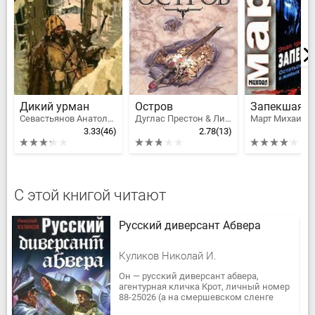
Дикий урман
Остров
Севастьянов Анатолий Александрович, А. Севастьянов
Дуглас Престон & Линкольн Чайлд
Март Михаил
3.33
(46)
2.78
(13)
С этой книгой читают
Русский диверсант Абвера
Куликов Николай И.
Он — русский диверсант абвера,
агентурная кличка Крот, личный номер
88-25026 (а на смершевском сленге
таких агентов-парашютистов зовут