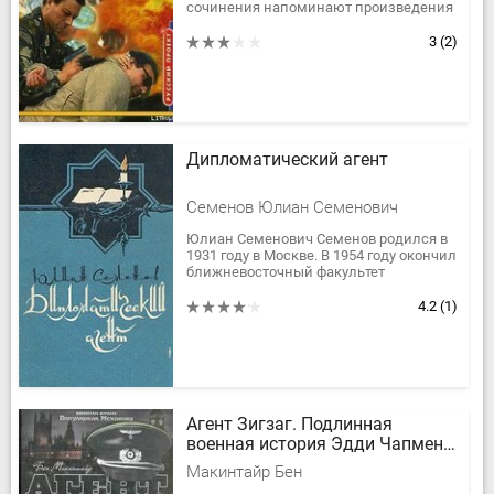
сочинения напоминают произведения
признанного мастера детективного
жанра А. Кивинова....
3
(2)
Дипломатический агент
Семенов Юлиан Семенович
Юлиан Семенович Семенов родился в
1931 году в Москве. В 1954 году окончил
ближневосточный факультет
Московского института
востоковедения. Работал на кафедре
4.2
(1)
Востока...
Агент Зигзаг. Подлинная
военная история Эдди Чапмена,
любовника, предателя, героя и
Макинтайр Бен
шпиона