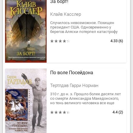
За борт!
Клайв Касслер
Случилось невозможное. Похищен
президент США. Одновременно у
берегов Аляски потерпел катастрофу
корабль с опасным химическим грузом
на борту. Если не отыскать
4.33
(6)
президента...
По воле Посейдона
Тертлдав Гарри Норман
310 г. до н. э. Прошло более десяти лет
со смерти Александра Македонского,
но тень великого человека все еще
господствует над Древним миром.
В это неспокойное время...
4.4
(2)