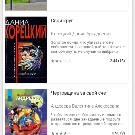
Свой круг
Корецкий Данил Аркадьевич
Золотое понял, что убивать его не
собираются. Но спокойный тон Шаха не
мог обмануть. Не случайно выбрано
для разговора это глухое место возле
похожего на могилу оврага,...
2.44
(13)
Чертовщина за свой счет
Андреева Валентина Алексеевна
Чтобы сменить обстановку и немного
развеяться, две закадычные подруги
отправляются в трехдневный круиз на
теплоходе. Но… Лучше бы они этого не
делали!Природное...
3.93
(9)