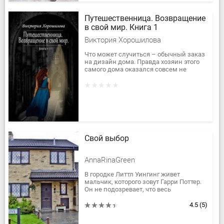
Путешественница. Возвращение
в свой мир. Книга 1
Виктория Хорошилова
Что может случиться – обычный заказ
на дизайн дома. Правда хозяин этого
самого дома оказался совсем не
обычным, как и его дом. В подвале
обнаруживаешь пещеру с рекой и...
Свой выбор
AnnaRinaGreen
В городке Литтл Уингинг живет
мальчик, которого зовут Гарри Поттер.
Он не подозревает, что весь
магический мир считает его героем,
Мальчиком-Который-Выжил и
4.5
(5)
победителем...