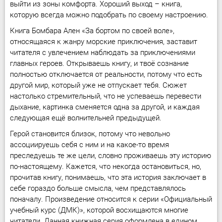
выйти из зоны комфорта. Хороший выход – книга,
которую всегда можно подобрать по своему настроению.
Книга Бомбара Ален «За бортом по своей воле»,
относящаяся к жанру морские приключения, заставит
читателя с увлечением наблюдать за приключениями
главных героев. Открываешь книгу, и твоё сознание
полностью отключается от реальности, потому что есть
другой мир, который уже не отпускает тебя. Сюжет
настолько стремительный, что не успеваешь перевести
дыхание, картинка сменяется одна за другой, и каждая
следующая ещё волнительней предыдущей.
Герой становится близок, потому что невольно
ассоциируешь себя с ним и на какое-то время
преследуешь те же цели, словно проживаешь эту историю
по-настоящему. Кажется, что некогда остановиться, но,
прочитав книгу, понимаешь, что эта история заключает в
себе гораздо больше смысла, чем представлялось
поначалу. Произведение относится к серии «Официальный
учебный курс (ДМК)», которой восхищаются многие
читатели. Данная книжная серия оформлена в едином