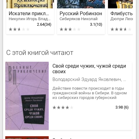
Искатели приключений
Русский Робинзон
Никулин Игорь Владимирович
Сибиряков Николай
Дюпри Леонар
2.64
(34)
3.1
(10)
С этой книгой читают
Свой среди чужих, чужой среди
своих
Володарский Эдуард Яковлевич, Михалков Никита Сергеевич
Действие повести происходит в годы
гражданской войны в Сибири. В одном
из сибирских городов губернский
комитет направляет в Москву золото и
драгоценности. Враг,...
3.98
(6)