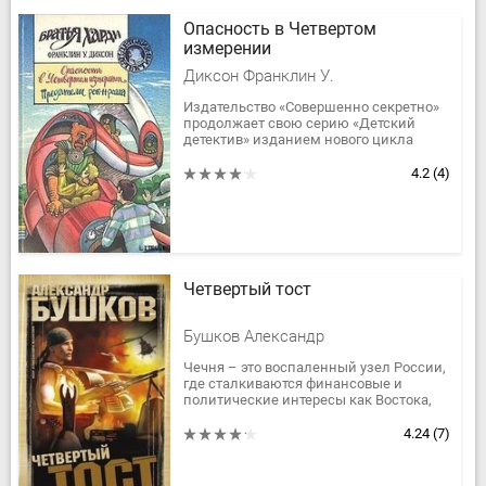
Опасность в Четвертом
измерении
Диксон Франклин У.
Издательство «Совершенно секретно»
продолжает свою серию «Детский
детектив» изданием нового цикла
повестей Ф.Диксона о приключениях
братьев Харди. Теперь юные сыщики...
4.2
(4)
Четвертый тост
Бушков Александр
Чечня – это воспаленный узел России,
где сталкиваются финансовые и
политические интересы как Востока,
так и Запада.В романе А. Бушкова
«Четвертый тост» повествуется об...
4.24
(7)