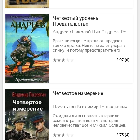
Четвертый уровень.
Предательство
Андреев Николай Ник Эндрюс, Романов Николай Александрович
Враги никогда не предают, предают
только друзья. Никто не ждет удара в
спину. И потому предотвратить его
невозможно. Сердце наполняется
болью и горечью, ты жаждешь лишь...
2.97
(6)
Четвертое измерение
Поселягин Владимир Геннадьевич
Ожидали ли вы попасть в горнило
самой страшной войны в истории
человечества? Вот и Михаил Солнцев,
студент-заочник технического вуза
этого никак не ожидал. Получив удар...
2.75
(4)