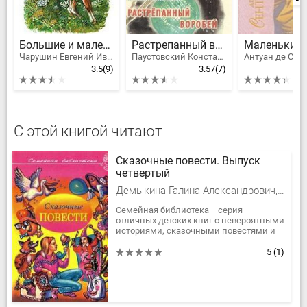
Большие и маленькие
Растрепанный воробей
Маленький 
Чарушин Евгений Иванович
Паустовский Константин Георгиевич
3.5
(9)
3.57
(7)
4
С этой книгой читают
Сказочные повести. Выпуск
четвертый
Демыкина Галина Александрович, Балл Георгий Александрович
Семейная библиотека— серия
отличных детских книг с невероятными
историями, сказочными повестями и
рассказами. В четвертую книгу серии
вошли сказочные повести: Георгия...
5
(1)