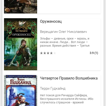
Оруженосец
Верещагин Олег Николаевич
Эльфы — дивные, орки – мразь, и
никак иначе. Люди... Вот люди —
разные. Время действия — Третья
Эпоха, до Войны Кольца ещё почти две
тысячи лет. Вот туда и попадает...
3.9
(1)
Четвертое Правило Волшебника
Терри Гудкайнд
Нет покоя для Ричарда Сайфера,
бесстрашного искателя Истины. Ибо
случилось страшное - вражий
посланник прокрался в запретный