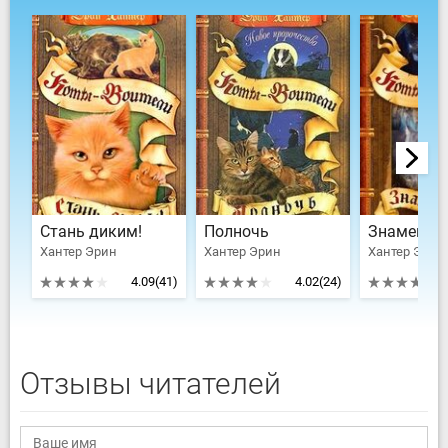
Стань диким!
Полночь
Знамение
Хантер Эрин
Хантер Эрин
Хантер Эрин
4.09
(41)
4.02
(24)
Отзывы читателей