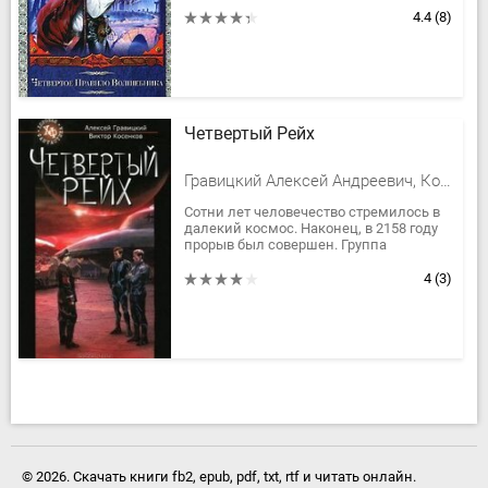
Храм Ветров, где спрятали некогда
4.4
(8)
маги...
Четвертый Рейх
Гравицкий Алексей Андреевич, Косенков Виктор Викторович
Сотни лет человечество стремилось в
далекий космос. Наконец, в 2158 году
прорыв был совершен. Группа
астронавтов на корабле "Дальний-17"
покинула Солнечную систему и...
4
(3)
© 2026. Скачать книги fb2, epub, pdf, txt, rtf и читать онлайн.