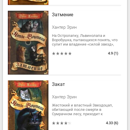
Затмение
Хантер Эрин
На Остролапку, Львинолапа и
Воробушка, пытающихся понять, что
сулит им владение «силой звезд»,
тяжелой ношей ложится
ответственность за будущее всех
4.9
(1)
племен. Силы и...
Закат
Хантер Эрин
Жестокий и властный Звездоцап,
обитающий после смерти в
Сумрачном лесу, приходит к
Ежевике и Коршуну в их снах. Он
учит сыновей тому, как с помощью
4.33
(6)
коварства и...