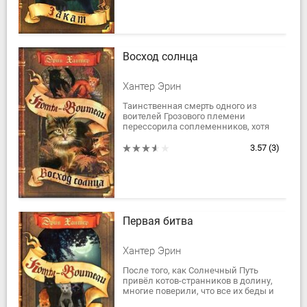
Восход солнца
Хантер Эрин
Таинственная смерть одного из
воителей Грозового племени
перессо­рила соплеменников, хотя
главный секрет так и остался
нераскрытым.
3.57
(3)
Воробей намерен выяснить, кто...
Первая битва
Хантер Эрин
После того, как Солнечный Путь
привёл котов-странников в долину,
многие поверили, что все их беды и
несчастья остались позади.