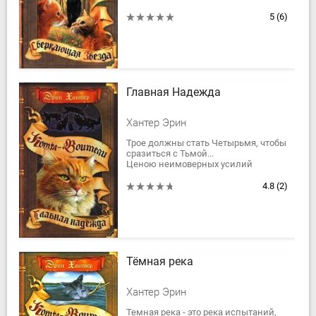
в долине потерял в жестокой
схватке родных и друзей. В сердцах
5
(6)
котов...
Главная Надежда
Хантер Эрин
Трое должны стать Четырьмя, чтобы
сразиться с Тьмой...
Ценою неимоверных усилий
Воробью удается объединить
целителей и сообщить
4.8
(2)
предводителям племен о...
Тёмная река
Хантер Эрин
Темная река - это река испытаний,