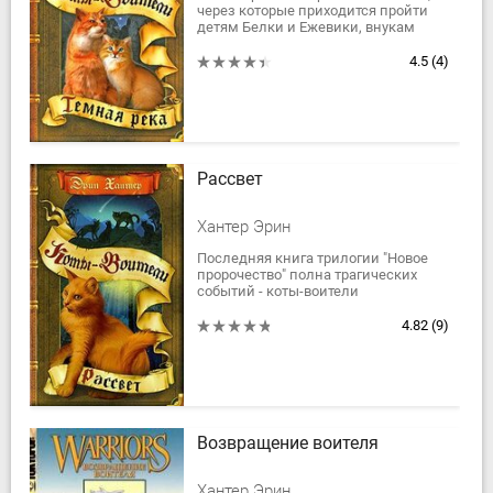
через которые приходится пройти
детям Белки и Ежевики, внукам
великого предводителя Огнезвезда -
Воробушку, Остролапке и
4.5
(4)
Львинолапу....
Рассвет
Хантер Эрин
Последняя книга трилогии "Новое
пророчество" полна трагических
событий - коты-воители
превращаются в изгнанников,
теряют своих родных, друзей,
4.82
(9)
любимые и священные для...
Возвращение воителя
Хантер Эрин