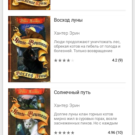
Восход луны
Хантер Эрин
Люди продолжают уничтожать лес,
обрекая котов на гибель от голода и
болезней. Только возвращение
посланников Звездного племени
может дать отчаявшимся котам
4.2
(9)
надежду на...
Солнечный путь
Хантер Эрин
Долгие луны клан горных котов
мирно жил в суровых горах, возле
заснеженных пиков. Но с каждым
годом зимние холода становились
все суровее, дичь стала покидать
4.96
(10)