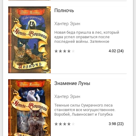
Полночь
Хантер Эрин
Новая беда пришла в лес, который
едва успел оправиться после
последней войны. Затеянное
людьми строительство дороги
грозит уничтожить лес и погубить
4.02
(24)
всех его обитателей....
Знамение Луны
Хантер Эрин
Темные силы Сумрачного леса
становятся все могущественнее.
Воробей, Львиносвет и Голубка
уверены, что если им не удастся
разгадать смысл Пророчества, это
3.98
(22)
грозит...