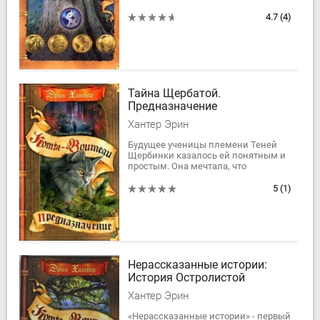
Хантер о жизни четырех племен
диких котов.
4.7
(4)
В первой книге-путеводителе...
Тайна Щербатой.
Предназначение
Хантер Эрин
Будущее ученицы племени Теней
Щербинки казалось ей понятным и
простым. Она мечтала, что
непременно станет самой ловкой и
умелой воительницей племени, но
5
(1)
Звездное племя...
Нерассказанные истории:
История Остролистой
Хантер Эрин
«Нерассказанные истории» - первый