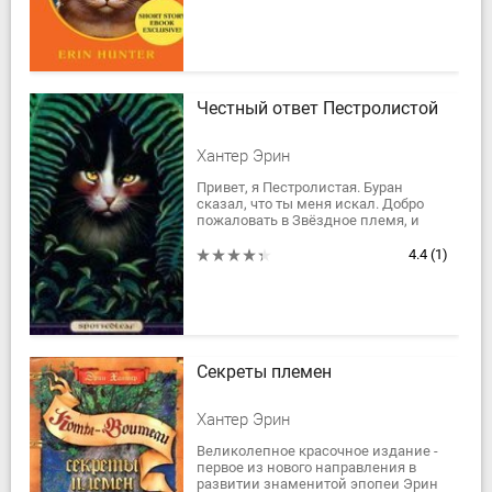
беременность, ей...
Честный ответ Пестролистой
Хантер Эрин
Привет, я Пестролистая. Буран
сказал, что ты меня искал. Добро
пожаловать в Звёздное племя, и
поздравляю с тем, что ты нашёл
меня!
4.4
(1)
Секреты племен
Хантер Эрин
Великолепное красочное издание -
первое из нового направления в
развитии знаменитой эпопеи Эрин