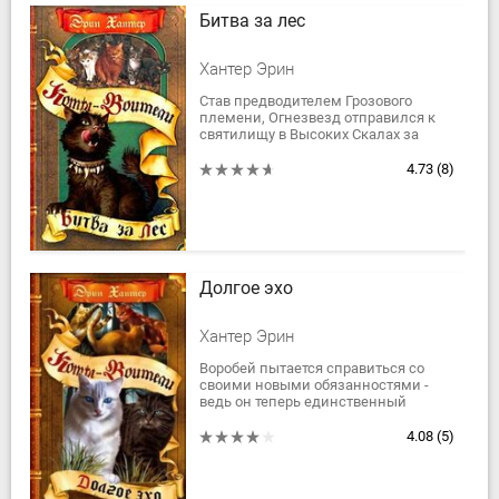
Битва за лес
Хантер Эрин
Став предводителем Грозового
племени, Огнезвезд отправился к
святилищу в Высоких Скалах за
даром девяти жизней. Во время
таинства он увидел страшное
4.73
(8)
предзнаменование и...
Долгое эхо
Хантер Эрин
Воробей пытается справиться со
своими новыми обязанностями -
ведь он теперь единственный
целитель в племени. Львиносвет
посвящает все свое время
4.08
(5)
воспитанию и наставлению...