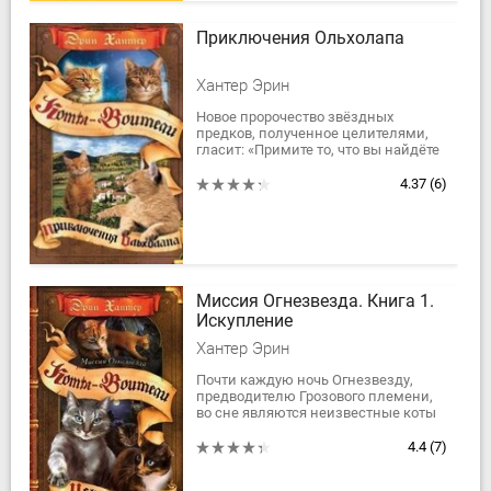
Приключения Ольхолапа
Хантер Эрин
Новое пророчество звёздных
предков, полученное целителями,
гласит: «Примите то, что вы найдёте
среди теней, ибо только им суждено
расчистить небеса». Приближаются
4.37
(6)
времена...
Миссия Огнезвезда. Книга 1.
Искупление
Хантер Эрин
Почти каждую ночь Огнезвезду,
предводителю Грозового племени,
во сне являются неизвестные коты
и молят о помощи. Это приводит
Огнезвезда в недоумение и
4.4
(7)
смятение. Никто...