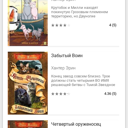
Крутобок и Милли находят
покинутую Грозовым племенем
территорию, но Двуногие
уничтожили лес, и бывший Грозовой
глашатай опасается, что его
4
(5)
соплеменники погибли или...
Забытый Воин
Хантер Эрин
Конец звезд совсем близко. Трое
должны стать четырьмя ВО ИМЯ
решающей битвы с Тьмой.Звездное
племя разобщено как никогда, что
сеет тревогу и раздоры среди их
4.36
(5)
подопечных...
Четвертый оруженосец