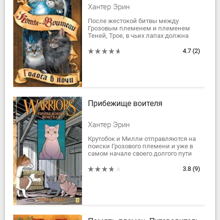
Хантер Эрин
После жестокой битвы между
Грозовым племенем и племенем
Теней, Трое, в чьих лапах должна
сосредоточиться сила звезд для
решающей битвы со Злом, узнают,
4.7
(2)
что под влияние...
Прибежище воителя
Хантер Эрин
Крутобок и Милли отправляются на
поиски Грозового племени и уже в
самом начале своего долгого пути
встречаются со множеством
непреодолимых препятствий.
3.8
(9)
Оказывается,...