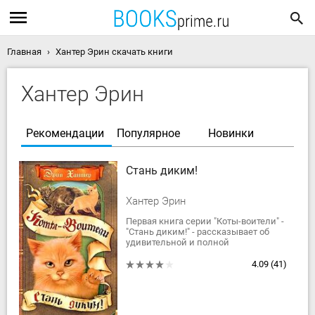
Главная
Хантер Эрин скачать книги
Хантер Эрин
Рекомендации
Популярное
Новинки
Стань диким!
Хантер Эрин
Первая книга серии "Коты-воители" -
"Стань диким!" - рассказывает об
удивительной и полной
приключений жизни домашнего
котенка Рыжика, впервые
4.09
(41)
попавшего в лес, где...