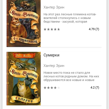
Хантер Эрин
На этот раз лесные племена котов-
воителей столкнулись с новым
бедствием - засухой, которая
привела к голоду и обмелению
ручья и озера. Юная ученица
4.79
(7)
Голубичка, обладающая...
Сумерки
Хантер Эрин
Новое место пока не стало для
лесных котов родным домом. На них
обрушиваются все новые и новые
испытания. На территории Грозового
племени поселились барсуки, а
4.2
(7)
племя...