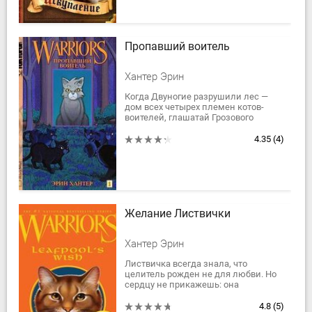
Пропавший воитель
Хантер Эрин
Когда Двуногие разрушили лес —
дом всех четырех племен котов-
воителей, глашатай Грозового
племени Крутобок, спасая своих
товарищей, попал в плен.Вскоре он
4.35
(4)
обнаружил что...
Желание Листвички
Хантер Эрин
Листвичка всегда знала, что
целитель рожден не для любви. Но
сердцу не прикажешь: она
встретила воина племени Ветра
Грача. Чтобы скрыть свою
4.8
(5)