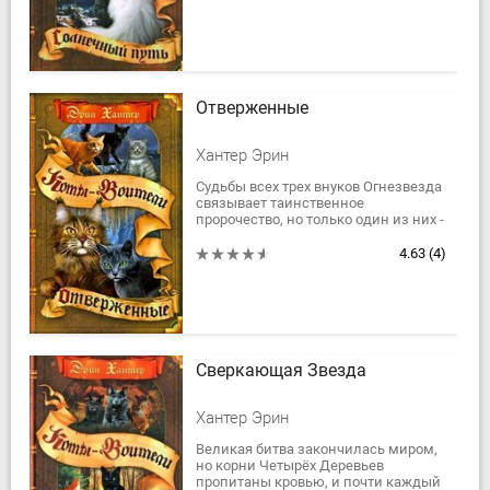
горы, а в...
Отверженные
Хантер Эрин
Судьбы всех трех внуков Огнезвезда
связывает таинственное
пророчество, но только один из них -
Воробушек - знает об этом. Он
чувствует непреодолимое желание
4.63
(4)
попасть в...
Сверкающая Звезда
Хантер Эрин
Великая битва закончилась миром,
но корни Четырёх Деревьев
пропитаны кровью, и почти каждый