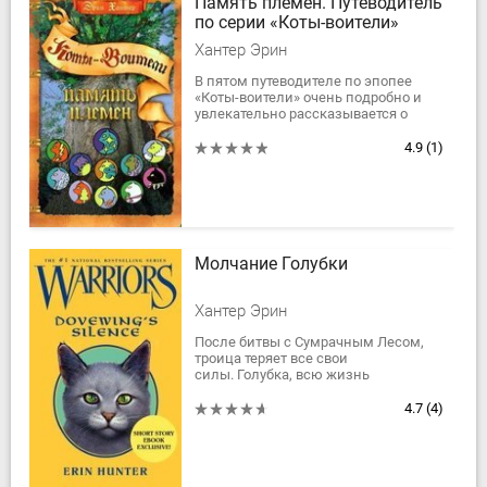
Память племен. Путеводитель
по серии «Коты-воители»
Хантер Эрин
В пятом путеводителе по эпопее
«Коты-воители» очень подробно и
увлекательно рассказывается о
судьбе каждого значимого героя
серии - от древних, самых первых,
4.9
(1)
заселивших...
Молчание Голубки
Хантер Эрин
После битвы с Сумрачным Лесом,
троица теряет все свои
силы. Голубка, всю жизнь
использовавшая свой дар, начинает
новую жизнь. Теперь ей нужно
4.7
(4)
научиться жить, как...