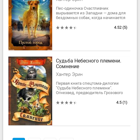
Пес-одиночка Счастливчик
вырывается из Западни — дома для
бездомных собак, когда начинается
ужасное землетрясение. В
разрушенном и обезлюдевшем
4.52
(5)
городе он встречает бывших...
Судьба Небесного племени.
Сомнение
Хантер Эрин
Первая книга спецтома-дилогии
"Судьба Небесного племени".
Огнезвед, предводитель Грозового
племени, выполнил свой долг,
воссоздал некогда изгнанное
4.5
(1)
соседями из леса...