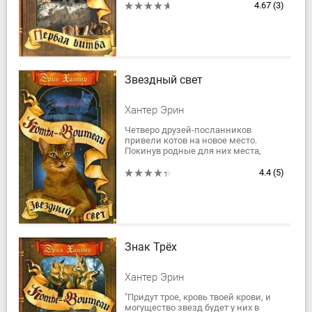
Призраки голодной смерти
4.67
(3)
отступили,...
Звездный свет
Хантер Эрин
Четверо друзей-посланников
привели котов на новое место.
Покинув родные для них места,
лесные племена прошли долгий и
трудный путь, перенесли много
4.4
(5)
страданий. Но дело еще...
Знак Трёх
Хантер Эрин
"Придут трое, кровь твоей крови, и
могущество звезд будет у них в