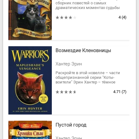
сборник повестей о самых
драматических моментах судьбы
отдельных героев эпопеи «Коты-
воители».
4
(4)
«История Остролистой». Исчезнув в...
Возмездие Кленовницы
Хантер Эрин
Раскройте в этой новелле – части
общепризнанной серии "Коты-
воители" Эрин Хантер – тёмное
прошлое одной из самых
вероломных кошек Сумрачного леса.
4.71
(7)
Задолго до того,...
Пустой город
Хантер Эрин