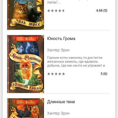
лапах"...
Мирно и счасливо живут дикие коты
Грозового племени на новой
4.68
(5)
территории на берегу озера....
Юность Грома
Хантер Эрин
Горные коты наконец-то достигли
желанных земель, где вдоволь
добычи, где им ничто не угрожает и
где они в полной мере могут
проявить свои способности. Но
5
(6)
напряжение...
Длинные тени
Хантер Эрин