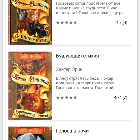
Грозовых котов подстерегают все
новые и новые трудности. В час
испытаний Грозовое племя еще раз
убеждается, что его предводитель
Огнезвезд - самый благородный,
4.7
(4)
добрый и...
Бушующая стихия
Хантер Эрин
В лесу стряслась беда. Пожар
полыхает на территории котов
Грозового племени. Глашатай
Огнегрив пытается спасти племя с
минимальными потерями. И когда
4.74
(7)
опасность уже...
Голоса в ночи