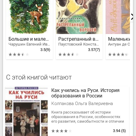
Большие и маленькие
Растрепанный воробей
Маленький 
Чарушин Евгений Иванович
Паустовский Константин Георгиевич
3.5
(9)
3.57
(7)
4
С этой книгой читают
Как учились на Руси. История
образования в России
Колпакова Ольга Валериевна
Книга рассказывает об истории
образования в России, особенностях
его развития, самобытности и отличии
от европейского образования. В
нескольких очерках повествуется, как...
3.94
(5)