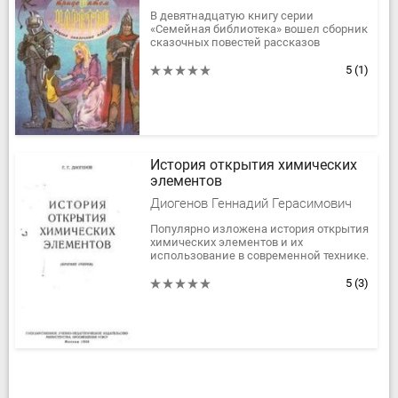
В девятнадцатую книгу серии
«Семейная библиотека» вошел сборник
сказочных повестей рассказов
известного детского писателя Виталия
Губарева: Королевство кривых зеркал...
5
(1)
История открытия химических
элементов
Диогенов Геннадий Герасимович
Популярно изложена история открытия
химических элементов и их
использование в современной технике.
Для школьников старших классов.
5
(3)