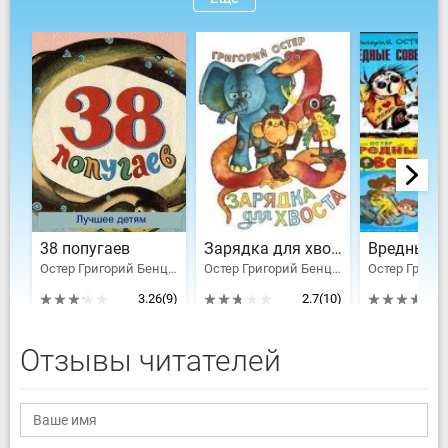
38 попугаев
Зарядка для хвоста
Остер Григорий Бенционович
Остер Григорий Бенционович
3.26
(9)
2.7
(10)
Отзывы читателей