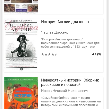
История Англии для юных
Чарльз Диккенс
"История Англии для юных",
написанная Чарльзом Диккенсом для
собственных детей в 1853 году, - это
необыкновенно занимательное,
искрящееся юмором повествование о
4.4
(3)
великом...
Невероятный истории. Сборник
рассказов и повестей
Носов Николай Николаевич
«Семейная библиотека» — серия
отличных детских книг с невероятными
историями, сказочными повестями и
рассказами. В очередную книгу серии