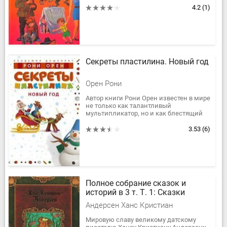
вошли рассказы и повести...
4.2
(1)
Секреты пластилина. Новый год
Орен Рони
Автор книги Рони Орен известен в мире
не только как талантливый
мультипликатор, но и как блестящий
педагог, имеющий многолетний опыт
работы с детьми. Методика Рони
3.53
(6)
Орена...
Полное собрание сказок и
историй в 3 т. Т. 1: Сказки
Андерсен Ханс Кристиан
Мировую славу великому датскому