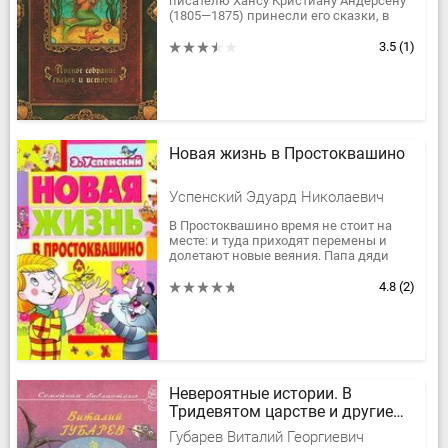
писателю Хансу Кристиану Андерсену
(1805—1875) принесли его сказки, в
которых сочетаются романтика и
реализм, фантазия и юмор,...
3.5
(1)
Новая жизнь в Простоквашино
Успенский Эдуард Николаевич
В Простоквашино время не стоит на
месте: и туда приходят перемены и
долетают новые веяния. Папа дяди
Фёдора сдал "Запорожец" в утиль и
купил почти новую, старую...
4.8
(2)
Невероятные истории. В
Тридевятом царстве и другие
сказочные повести
Губарев Виталий Георгиевич