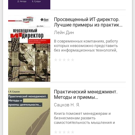
Просвещенный ИТ-директор.
Лучшие примеры из практики
Кремниевой долины
Лейн Дин
В современных компаниях, работу
которых невозможно представить
без информационных технологий,
появилась новая должность - ИТ-
директор. В этой книге, написанной
группой...
Практический менеджмент.
Методы и приемы
деятельности руководителя
Сацков Н. Я.
Книга поможет менеджерам и
бизнесменам развить
самостоятельность мышления и
действий, расширить познания в
области ряда нетрадиционных