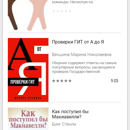
команды. Несмотря на
отрегулированность внешней
деятельности коллектива, которая
может быть очень успешной,...
Проверки ГИТ от А до Я
Векшина Марина Николаевна
Сборник содержит ответы на самые
популярные вопросы, касающиеся
проверок Государственной
инспекции труда.
5
(2)
Как поступил бы
Макиавелли?
Бинг Стенли