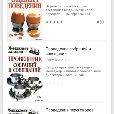
Научившись понимать, что
заставляет людей вести себя
определенным образом, Вы
сможете объективно оценивать их
поведение. Эта книга поможет Вам
5
(1)
лучше понимать не только...
Проведение собраний и
совещаний
Кейт Кинан
Сегодня практически каждый
менеджер, начиная с генерального
директора и заканчивая
руководителем подразделения,
сталкивается с необходимостью
проведения собраний и...
Проведение переговоров