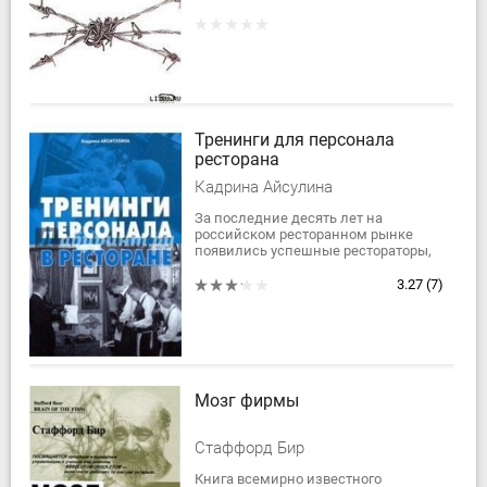
стрессом, в повседневной жизни,
эта книга для вас. Предлагаемые
автором действенные способы...
Тренинги для персонала
ресторана
Кадрина Айсулина
За последние десять лет на
российском ресторанном рынке
появились успешные рестораторы,
талантливые шеф-повара, новые
технологии и качественные
3.27
(7)
продукты. Но обслуживание...
Мозг фирмы
Стаффорд Бир
Книга всемирно известного