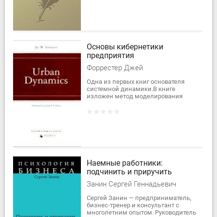
поведенческих наук, а также...
Основы кибернетики
предприятия
Форрестер Джей
Одна из первых книг основателя
системной динамики.В книге
изложен метод моделирования
динамического поведения систем,
учитывающий наличие обратных
связей между...
Наемные работники:
подчинить и приручить
Занин Сергей Геннадьевич
Сергей Занин — предприниматель,
бизнес-тренер и консультант с
многолетним опытом. Руководитель