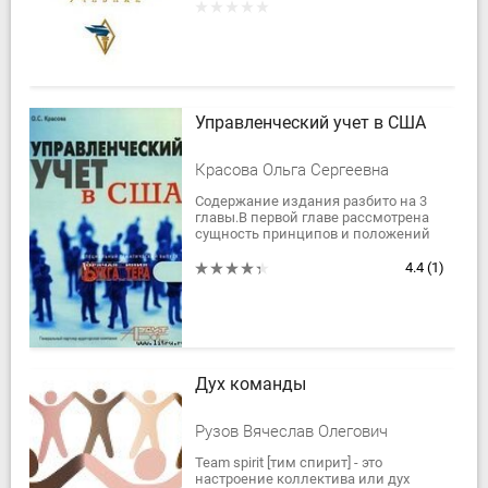
организации;...
Управленческий учет в США
Красова Ольга Сергеевна
Содержание издания разбито на 3
главы.В первой главе рассмотрена
сущность принципов и положений
управленческого учета США. Пять
ключевых категорий
4.4
(1)
управленческого учета,...
Дух команды
Рузов Вячеслав Олегович
Team spirit [тим спирит] - это
настроение коллектива или дух