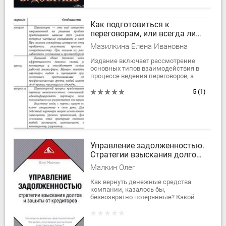
Как подготовиться к
переговорам, или всегда ли
побеждает сильнейший?
Мазилкина Елена Ивановна
Издание включает рассмотрение
основных типов взаимодействия в
процессе ведения переговоров, а
также видов переговоров, таких как
переговоры, ведущиеся в рамках...
5
(1)
Управление задолженностью.
Стратегии взыскания долгов
и защиты от кредиторов
Малкин Олег
Как вернуть денежные средства
компании, казалось бы,
безвозвратно потерянные? Какой
при этом применить механизм, не
выходя за рамки законных методов?
В книге описаны...