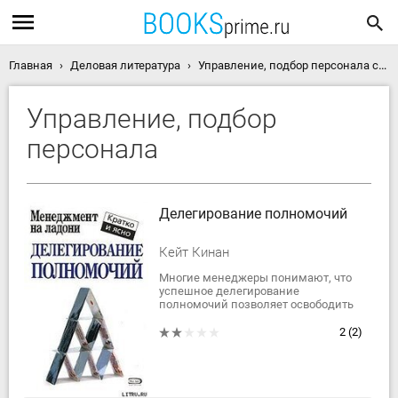
Главная
Деловая литература
Управление, подбор персонала скачать книги
Управление, подбор
персонала
Делегирование полномочий
Кейт Кинан
Многие менеджеры понимают, что
успешное делегирование
полномочий позволяет освободить
время, необходимое для решения
более сложных проблем, повышает
2
(2)
уверенность...