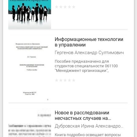
Пражской школы бизнеса, автор
популярных книг «Бизнес-притчи»,
«Как...
Информационные технологии
в управлении
Гергенов Александр Султимович
Пособие предназначено для
студентов специальности 061100
"Менеджмент организации",
изучающих информационные
технологии в качестве специальной
дисциплины.
Новое в расследовании
несчастных случаев на
производстве
Дубровская Ирина Александровна
Книга подробно освещает вопросы