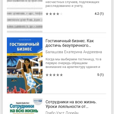
несчастных случаев, подлежащих
расследованию и учету,
обязанностей работодателя при
несчастном случае, порядка
4.2
(1)
формирования комиссий по...
Гостиничный бизнес. Как
достичь безупречного
сервиса
Балашова Екатерина Андреевна
Когда мы выбираем гостиницу, то в
первую очередь обращаем
внимание на архитектуру здания и
великолепие интерьера. Однако уют
и комфорт создаются стараниями...
5
(1)
Сотрудники на всю жизнь.
Уроки лояльности от
Southwest Airlines
Грабс-Уэст Лорейн