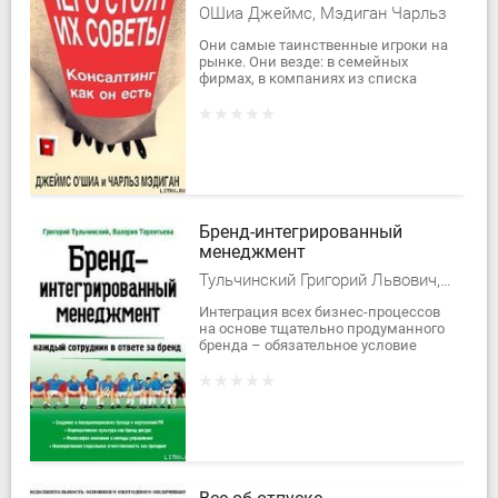
ОШиа Джеймс, Мэдиган Чарльз
Они самые таинственные игроки на
рынке. Они везде: в семейных
фирмах, в компаниях из списка
Fortune 500, в правительственных
организациях, на развивающихся
рынках и в...
Бренд-интегрированный
менеджмент
Тульчинский Григорий Львович, Терентьева Валерия Игоревна
Интеграция всех бизнес-процессов
на основе тщательно продуманного
бренда – обязательное условие
эффективного управления
компанией. В книге впервые
рассматриваются...