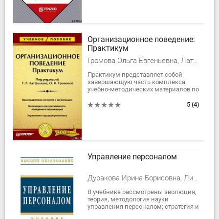
Организационное поведение:
Практикум
Громова Ольга Евгеньевна, Латфуллин Геннадий
Практикум представляет собой
завершающую часть комплекса
учебно-методических материалов по
организационному поведению,
разработанного коллективом
5
(4)
кафедры теории...
Управление персоналом
Дуракова Ирина Борисовна, Лидия Петровна Волкова
В учебнике рассмотрены эволюция,
теория, методология науки
управления персоналом; стратегия и
политика работы с людьми в