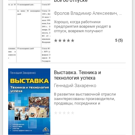
Все об отпуске
Фролов Владимир Алексеевич, Сергеева Татьяна Юрьевна
Хорошо, когда работники
предприятия вовремя уходят в
отпуск, вовремя получают
правильно рассчитанные
отпускные, вовремя возвращаются и
5
(5)
приступают к своим трудовым...
Выставка. Техника и
технология успеха
Геннадий Захаренко
В развитии выставочной отрасли
заинтересованы производители,
продавцы, посредники и
потребители товаров и услуг. В книге
подробно рассматриваются три
этапа выставочной...