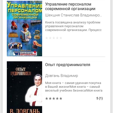
Управление персоналом
современной организации
Шекшня Станислав Владимирович
Книга посвящена анализу проблем
управления персоналом
современной организации. Процесс
управления людьми
рассматривается в неразрывной
связи с целями организации....
Опыт предпринимателя
Довгань Владимир
Моя книга – самая удачная покупка
в Вашей жизни!Моя книга – самый
веселый учебник бизнеса!Моя книга
– источник энергии и дерзости для
Вашего взлета, это заветная дверь
5
(1)
к...