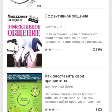
Эффективное общение
Кейт Кинан
Если окружающие не принимают
ваши слова всерьез или не
проявляют к ним никакого интереса,
причина может заключаться в том,
что вы не уделяете должного
2.2
(6)
внимания мимике и...
Как расставить свои
приоритеты
Жуковский Яков
​Несколько лет я изучал вопрос о
тайм-менеджменте. Мне очень
хотелось найти простую и понятную
систему приоритетов. В этой книге я
рассказываю о том, что я обнаружил
3
(2)