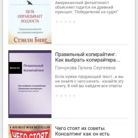
Американский фельетонист
объясняет годится ли древний
принцип: "Победителей не судят"
для моральной регуляции
социального поведения в
современном бизнесе?
Правильный копирайтинг.
Как выбрать копирайтера.
Пошаговая инструкция
Гончукова Галина Сергеевна
Если нужен продающий текст...и вы
не знаете с чего начать - качайте эту
книгу. В ней вы найдете все ответы
на свои вопросы. Книга бесплатная,
но это не значит, что...
Чего стоят их советы.
Консалтинг как он есть