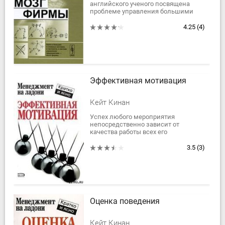
английского ученого посвящена
проблеме управления большими
системами, в частности управлению
промышленной фирмой. Сегодня
4.25
(4)
подготовка...
Эффективная мотивация
Кейт Кинан
Успех любого мероприятия
непосредственно зависит от
качества работы всех его
участников. Чтобы сотрудники
всегда демонстрировали высокую
3.5
(3)
эффективность работы,
необходимы...
Оценка поведения
Кейт Кинан