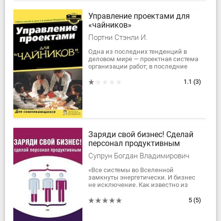
Управление проектами для
«чайников»
Портни Стэнли И.
Одна из последних тенденций в
деловом мире — проектная система
организации работ; в последние
годы навыки управления проектами
требуются от...
1.1
(3)
Заряди свой бизнес! Сделай
персонал продуктивным
Супрун Богдан Владимирович
«Все системы во Вселенной
замкнуты энергетически. И бизнес
не исключение. Как известно из
физики, любая система материи или
энергии, свободная от внешнего
5
(5)
воздействия,...