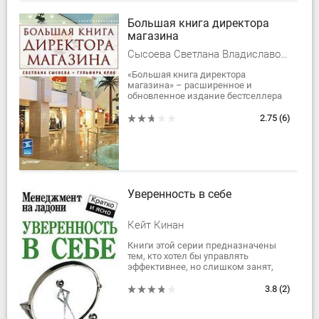
Большая книга директора
магазина
Сысоева Светлана Владиславовна, Н. О. Куплеваский
«Большая книга директора
магазина» – расширенное и
обновленное издание бестселлера
среди книг для представителей
розничной торговли. Она написана
2.75
(6)
консультантами по...
Уверенность в себе
Кейт Кинан
Книги этой серии предназначены
тем, кто хотел бы управлять
эффективнее, но слишком занят,
чтобы учиться. Если вы хотите стать
увереннее в себе, научиться с
3.8
(2)
достоинством...