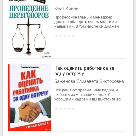
Кейт Кинан
Профессиональный менеджер
должен обладать очень многими
навыками. В том числе он должен
уметь вести переговоры. Для
эффективного ведения переговоров
необходимо понимание...
Как оценить работника за
одну встречу
Баженова Елизавета Викторовна
Всё решают правильные кадры, и
выбрать их – в ваших силах. С
хорошими кадрами вы выстоите во
время кризиса, сохраните бизнес, а
когда экономическая ситуация
улучшится,...