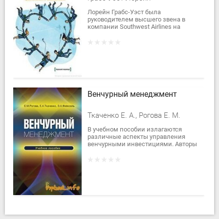
Лорейн Грабс-Уэст была
руководителем высшего звена в
компании Southwest Airlines на
протяжении 15 лет. Ее карьера
включала в себя...
Венчурный менеджмент
Ткаченко Е. А., Рогова Е. М.
В учебном пособии излагаются
различные аспекты управления
венчурными инвестициями. Авторы
опираются на теоретические
концепции и практические
разработки российских и...