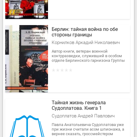
Берлин: тайная война по обе
стороны границы
Корнилков Аркадий Николаевич
Автор книги, ветеран военной
контрразведки, служивший в особом
отделе Берлинского гарнизона Группы
советских войск в Германии, ярко и с
глубоким знанием описывает...
Тайная жизнь генерала
Судоплатова. Книга 1
Судоплатов Андрей Павлович
Павла Анатольевича Судоплатова уже
при жизни считали асом шпионажа, а
вернее сказать, гроссмейстером