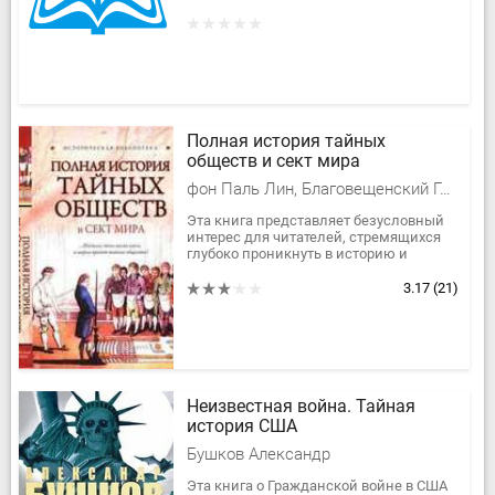
сталинской политической разведки.
Личность эта — воистину...
Полная история тайных
обществ и сект мира
фон Паль Лин, Благовещенский Глеб, Спаров Виктор
Эта книга представляет безусловный
интерес для читателей, стремящихся
глубоко проникнуть в историю и
ритуалы самых могущественных
тайных организаций в истории...
3.17
(21)
Неизвестная война. Тайная
история США
Бушков Александр
Эта книга о Гражданской войне в США