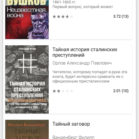
1861-1865 гг.
Первый вопрос, который может
возникнуть у читателя - почему именно
о ней? Автор с присущим ему
3.72
(13)
полемическим задором...
Тайная история сталинских
преступлений
Орлов Александр Павлович
Читателю, которому попадет в руки эта
книга, будет интересно сравнить ее с
официозным присталинским
изложением событий, о которых
повествует Орлов. Уделив много
2.01
(10)
внимания...
Тайный заговор
Ванденберг Филипп