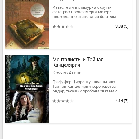
Известный в гламурных кругах
фотограф после смерти матери
неожиданно становится богатым
наследником. Однако уже на
следующий день его жизнь
3.38
(5)
превращается в кошмар: в него...
Менталисты и Тайная
Канцелярия
Кручко Алёна
Графу фор Цирренту, начальнику
Тайной Канцелярии королевства
Андар, текущих проблем хватает с
головой: королю осталось недолго
жить, и не всех устраивает
4.14
(7)
официальный...