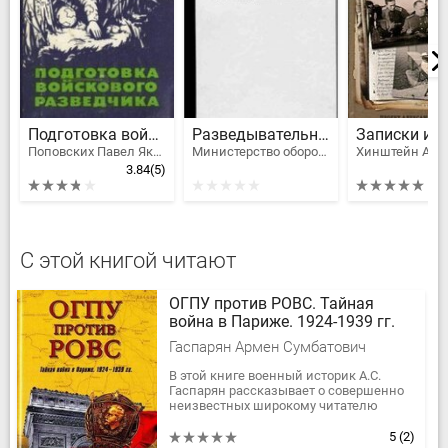
Подготовка войскового разведчика
Разведывательная подготовка подразделений ВДВ
Поповских Павел Яковлевич
Министерство обороны СССР
3.84
(5)
С этой книгой читают
ОГПУ против РОВС. Тайная
война в Париже. 1924-1939 гг.
Гаспарян Армен Сумбатович
В этой книге военный историк А.С.
Гаспарян рассказывает о совершенно
неизвестных широкому читателю
страницах истории Белого движения и
русского зарубежья. Основное...
5
(2)