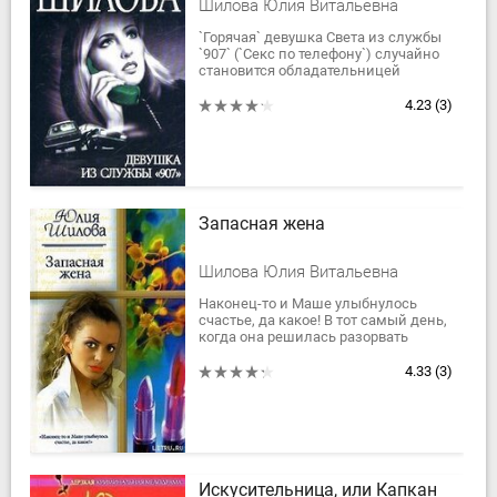
Шилова Юлия Витальевна
`Горячая` девушка Света из службы
`907` (`Секс по телефону`) случайно
становится обладательницей
пятидесяти тысяч долларов. Чтобы
получить эту сумму, ей пришлось
4.23
(3)
провести...
Запасная жена
Шилова Юлия Витальевна
Наконец-то и Маше улыбнулось
счастье, да какое! В тот самый день,
когда она решилась разорвать
долгий бесперспективный роман с
женатым мужчиной, ей встретился
4.33
(3)
сказочный...
Искусительница, или Капкан