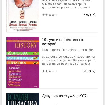
Впервые в издательстве «Эксмо»
выходит сборник самых ярких
детективных рассказов от самых
топовых и любимых авторов.
Краткие остросюжетные истории
4.07
(14)
вместили все, что...
10 лучших детективных
историй
Михалкова Елена Ивановна, Литвиновы Анна и Сергей, Шилова Юлия Витальевна, Солнцева Наталья, Калинина Дарья Александровна, Донцова Дарья Аркадьевна, Дубчак Анна Васильевна, Борохова Наталья Евгеньевна, Соболева Лариса Павловна, Екатерина Станиславовна Красавина
Издательство «Эксмо» представляет
книгу, состоящую из 10 самых ярких
детективных рассказов от самых
любимых авторов. Краткие
остросюжетные истории вместили
3.19
(10)
всё, что...
Девушка из службы «907»