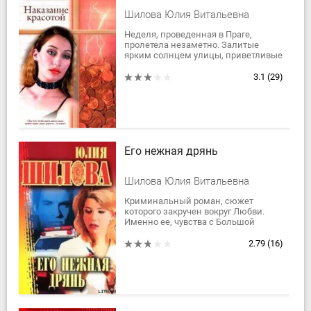
Шилова Юлия Витальевна
Неделя, проведенная в Праге,
пролетела незаметно. Залитые
ярким солнцем улицы, приветливые
улыбчивые лица - уезжать не
хотелось, да и дома никто не ждал.
3.1
(29)
"Оставайся, -...
Его нежная дрянь
Шилова Юлия Витальевна
Криминальный роман, сюжет
которого закручен вокруг Любви.
Именно ее, чувства с Большой
буквы. Провинциалка Лера,
жаждущая денег, работает на
2.79
(16)
преступную банду,...