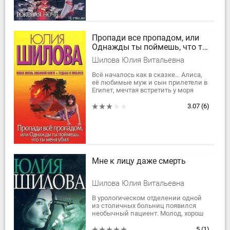
Пропади все пропадом, или
Однажды ты поймешь, что ты
меня убил
Шилова Юлия Витальевна
Всё началось как в сказке… Алиса,
её любимые муж и сын прилетели в
Египет, мечтая встретить у моря
Новый год. Но не тут-то было! Алиса
находит труп мужчины, и именно
3.07
(6)
её...
Мне к лицу даже смерть
Шилова Юлия Витальевна
В урологическом отделении одной
из столичных больниц появился
необычный пациент. Молод, хорош
собой, явно при деньгах. “Бандит, –
шептались...
5
(1)