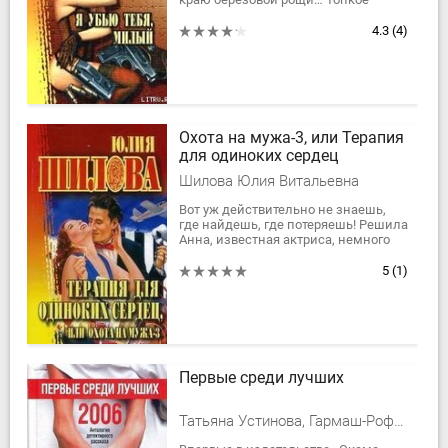
болотце, укрывшее его труп…
Незнакомец в поезде с заточкой в
4.3
(4)
руках… Все это...
Охота на мужа-3, или Терапия
для одиноких сердец
Шилова Юлия Витальевна
Вот уж действительно не знаешь,
где найдешь, где потеряешь! Решила
Анна, известная актриса, немного
подзаработать, согласилась сыграть
на...
5
(1)
Первые среди лучших
Татьяна Устинова, Гармаш-Роффе Татьяна Владимировна, Литвиновы Анна и Сергей, Шилова Юлия Витальевна, Донцова Дарья Аркадьевна, Куликова Галина Михайловна, Татьяна Полякова, Соболева Лариса Павловна, Арсеньева Елена Арсеньевна, Холина Арина Игоревна