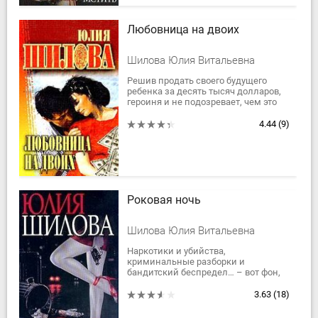
Любовница на двоих
Шилова Юлия Витальевна
Решив продать своего будущего
ребенка за десять тысяч долларов,
героиня и не подозревает, чем это
для нее обернется. Проснувшиеся
материнские чувства заставляют
4.44
(9)
ее...
Роковая ночь
Шилова Юлия Витальевна
Наркотики и убийства,
криминальные разборки и
бандитский беспредел… – вот фон,
на котором бьется за свое счастье
героиня этого захватывающего
3.63
(18)
романа. Необычайная...