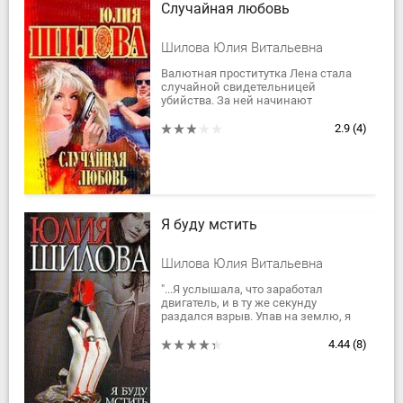
Случайная любовь
Шилова Юлия Витальевна
Валютная проститутка Лена стала
случайной свидетельницей
убийства. За ней начинают
охотиться, заставляя в панике
бежать из Москвы. Вскоре она
2.9
(4)
замечает, что и над...
Я буду мстить
Шилова Юлия Витальевна
"...Я услышала, что заработал
двигатель, и в ту же секунду
раздался взрыв. Упав на землю, я
обхватила голову руками. Гудело в
ушах. Мне не...
4.44
(8)