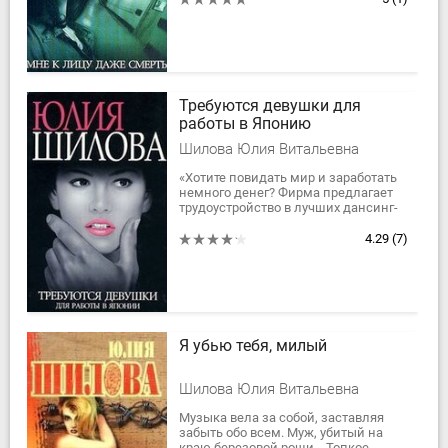
Требуются девушки для
работы в Японию
Шилова Юлия Витальевна
«Хотите повидать мир и заработать
немного денег? Фирма предлагает
трудоустройство в лучших дансинг-
барах Токио…» Такое или примерно
такое...
4.29
(7)
Я убью тебя, милый
Шилова Юлия Витальевна
Музыка вела за собой, заставляя
забыть обо всем. Муж, убитый на
краю березовой рощи… Топкое