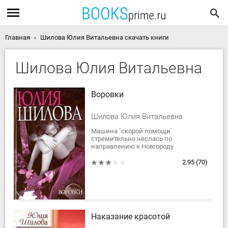
Главная
Шилова Юлия Витальевна скачать книги
Шилова Юлия Витальевна
Воровки
Шилова Юлия Витальевна
Машина `скорой помощи`
стремительно неслась по
направлению к Новгороду.
Пострадавшая - хрупкая молодая
девушка - истекала кровью.
2.95
(70)
Взрывом ей оторвало кисть руки.
Что это:...
Наказание красотой