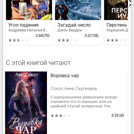
Угол падения
Загадай число
Перстень И
Андреева Наталья Вячеславовна
Джон Вердон
2.66
(70)
3.2
(128)
С этой книгой читают
Воровка чар
Сокол Анна Сергеевна
С хорошенькими девушками всегда
случается что-то хорошее, или на
крайний случай интересное. Рок
вытаскивает их из-за печки и
отправляет в путешествие. Или замуж.
3.25
(4)
...