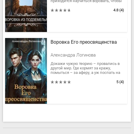
приходится научиться воровать, чтобы
её семья не голодала. Все её друзья и
соседи живут под землёй; другой...
4.8
(4)
Воровка Его преосвященства
Александра Логинова
Докажи чужую теорию – провались в
другой мир. Где кормят за кражу,
помыться – за аферу, а уж поспать на
теплой перине и вовсе за неприкрытый
грабеж. Не хочешь? Так не...
5
(4)