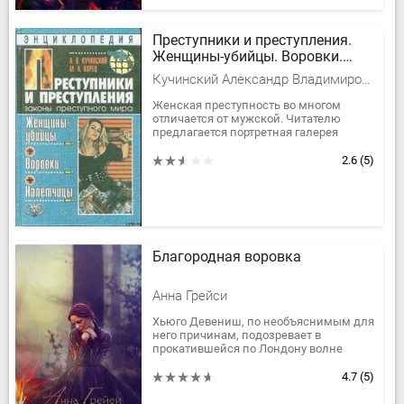
Преступники и преступления.
Женщины-убийцы. Воровки.
Налетчицы
Кучинский Александр Владимирович, Корец Марина Александровна
Женская преступность во многом
отличается от мужской. Читателю
предлагается портретная галерея
воровок, налетчиц, террористок,
насильниц, шпионок, палачей,
2.6
(5)
описание...
Благородная воровка
Анна Грейси
Хьюго Девениш, по необъяснимым для
него причинам, подозревает в
прокатившейся по Лондону волне
грабежей хнатных особ невинного вида
красавицу, Кит Синглтон, чей приезд...
4.7
(5)