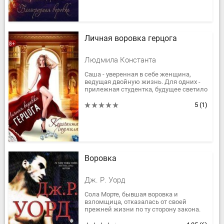
Личная воровка герцога
Людмила Константа
Саша - уверенная в себе женщина,
ведущая двойную жизнь. Для одних -
прилежная студентка, будущее светило
химии, для других - талантливая
мошенница, разбирающаяся в...
5
(1)
Воровка
Дж. Р. Уорд
Сола Морте, бывшая воровка и
взломщица, отказалась от своей
прежней жизни по ту сторону закона.
Находясь в бегах от семьи