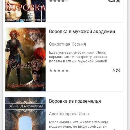
наркоторговца, она уехала далеко из
4.25
(6)
Колдвелла,...
Воровка в мужской академии
Секретная Ксения
Едва успевая унести ноги, Лика,
карманница и попросту воровка,
попала в стены Мужской Боевой
Академии Магии и Чар.
Сбежать отсюда невозможно, скрывать
5
(5)
секрет...
Воровка из подземелья
Александрова Инна
Маленькая Лита живёт в тёмном
подземелье, не видя солнца. Ей