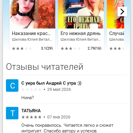
Наказание красотой
Его нежная дрянь
Шилова Юлия Витальевна
Шилова Юлия Витальевна
3.1
(29)
2.79
(16)
Отзывы читателей
С уира был Андрей С утра :))
С
29 мая 2026
Нина?
ТАТЬЯНА
Т
07 янв 2026
Очень понравилось. Читается легко и сюжет
интригует. Спасибо автору и успехов.