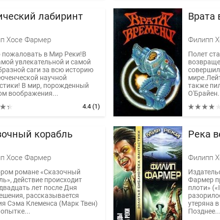
ический лабиринт
Врата
п Хосе Фармер
Филипп Х
 пожаловать в Мир Реки!В
Полет ста
амой увлекательной и самой
возвраще
бразной саги за всю историю
совершил
юченческой научной
мире.Лейт
стики! В мир, порожденный
также пил
ом воображения...
О'Брайен.
4.4
(1)
зочный корабль
Река в
п Хосе Фармер
Филипп Х
ором романе «Сказочный
Издательс
ль», действие происходит
Фармер п
 двадцать лет после Дня
плоти» («I
ешения, рассказывается
разорило
ия Сэма Клеменса (Марк Твен)
утеряна в
попытке...
Позднее..