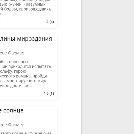
зык `жучей` - разумных
ей Оздвы, произошедшихъ
...
4
(4)
елины мироздания
осе Фармер
обыкновенных
ний приходится испытать
ольфу, герою
ческого романа, пройдя
асы многоярусного мира,
м он достигнет...
4.9
(1)
е солнце
осе Фармер
этого романа отнесено на