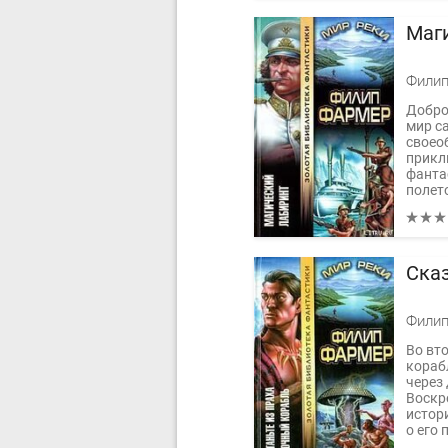
Маг
Филип
Добро
мир с
своео
прикл
фанта
полет
Ска
Филип
Во вт
кораб
через
Воскр
истор
о его 