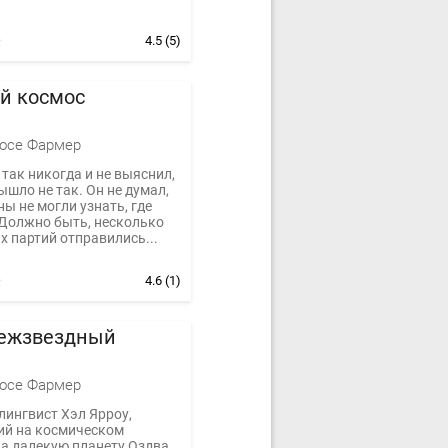
4.5
(5)
й космос
осе Фармер
а так никогда и не выяснил,
ышло не так. Он не думал,
ны не могли узнать, где
 Должно быть, несколько
 партий отправились...
4.6
(1)
межзвездный
осе Фармер
лингвист Хэл Ярроу,
й на космическом
а далекую планету Оздва,