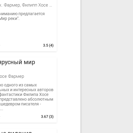
Филип Дж. Фармер, Филипп Хосе Фармер
ниманию предлагается
Мир реки".
3.5
(4)
ярусный мир
осе Фармер
во одного из самых
ьных и интересных авторов
фантастики Филипа Хосе
представлено абсолютным
шедевром писателя -
..
3.67
(3)