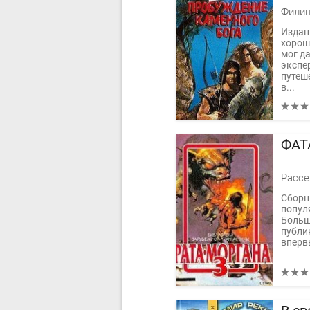
Филип
Издан
хорош
мог д
экспе
путеш
в...
ФАТ
Сборн
попул
Больш
публи
вперв