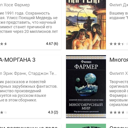
п Хосе Фармер
ие 1991 года. Сохранность
Вашему в
ая. Улисс Поющий Медведь не
издание "
аже представить, что научный
римент станет причиной его
ествия через 20 миллионов лет
4.67
(6)
А-МОРГАНА 3
Много
Рассел Эрик Фрэнк, Старджон Теодор Гамильтон, Вилсон Фрэнсис Пол, Андерсон Пол Уильям, Вэнс Джек Холбрук, Дель Рей Лестер, Клейн Жерар, Лейбер Фриц Ройтер, Ле Гуин Урсула Крёбер, Дик Филип Киндред, Миллер-младший Уолтер Майкл, де Камп Лайон Спрэг, Найт Дэймон, Клемент Хол, Чандлер Бертрам, Меррил Джудит, Рейнольдс Даллас МакКорд Мак, Дарлтон Кларк, Филипп Хосе Фармер, Стернберг Жак, Квено Раймон, Верланж Жюли, Вальтер Даниэль, Вери Пьер, Доремье Ален, Лауэри Брюс, Расс Джоанна, Лафферти Рафаэль Алоизиус, Слезар Генри
Филипп Х
ик рассказов и повестей
Творчест
ярных зарубежных фантастов.
оригинал
инство произведений
мировой 
куется на русском языке
Фармера 
ые в этом сборнике.
мировым 
сериалом.
4.3
(2)