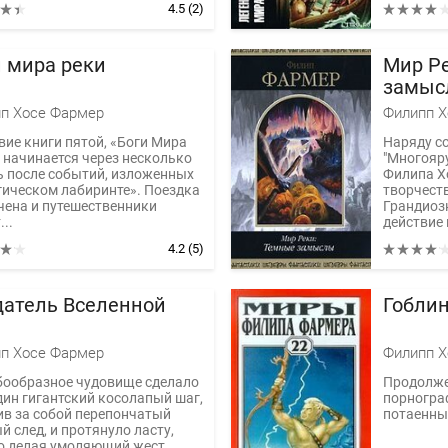
4.5
(2)
и мира реки
Мир Р
замыс
п Хосе Фармер
Филипп Х
вие книги пятой, «Боги Мира
Наряду с
, начинается через несколько
"Многояр
ь после событий, изложенных
Филипа Х
гическом лабиринте». Поездка
творчеств
чена и путешественники
Грандиоз
..
действие 
4.2
(5)
датель Вселенной
Гобли
п Хосе Фармер
Филипп Х
абообразное чудовище сделало
Продолже
дин гигантский косолапый шаг,
порногра
ив за собой перепончатый
потаенны
 след, и протянуло ласту,
о делая умоляющий жест