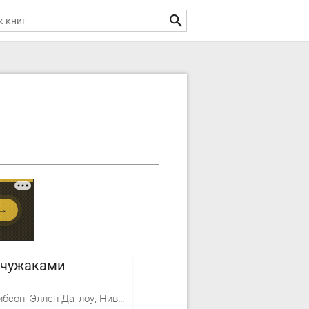
 чужаками
Уильям Гибсон, Эллен Датлоу, Нивен Ларри Лоренс ван Котт Нивен, Типтри-младший Джеймс, Мэтисон Ричард, Таттл Лиза, Эллисон Харлан, Конни Уиллис, Лэннес Роберта, Мэрфи Пэт, Брайант Эдвард, Шайнер Льюис, Джефф Райман, Филипп Хосе Фармер, Кеннеди Ли, Уилбер Рик, Кадиган Пэт