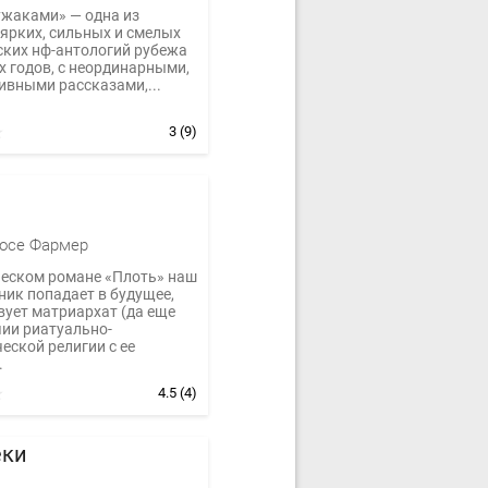
ужаками» — одна из
ярких, сильных и смелых
ских нф-антологий рубежа
-х годов, с неординарными,
ивными рассказами,...
3
(9)
осе Фармер
ческом романе «Плоть» наш
ник попадает в будущее,
вует матриархат (да еще
чии риатуально-
еской религии с ее
.
4.5
(4)
еки