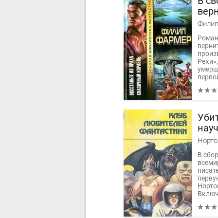
В с
вер
Филип
Роман
верни
произ
Реки»
умерш
первой
Убит
нау
про
В сбо
всеми
писат
перву
Норто
Включ