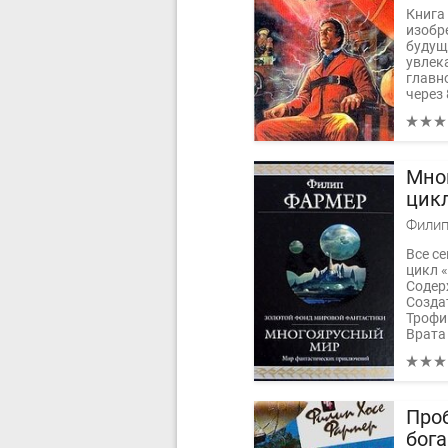
Книга
изобр
будущ
увлек
главн
через 
Мно
цик
Филип
Все с
цикл 
Содер
Созда
Трофим
Врата 
Про
бога