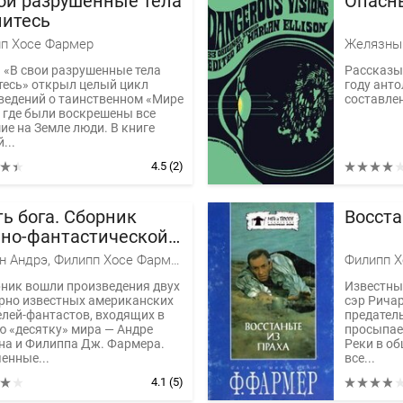
вои разрушенные тела
Опасн
нитесь
п Хосе Фармер
 «В свои разрушенные тела
Рассказы
тесь» открыл целый цикл
году анто
ведений о таинственном «Мире
составле
, где были воскрешены все
ие на Земле люди. В книге
...
4.5
(2)
ь бога. Сборник
Восста
чно-фантастической
зы США
Нортон Андрэ, Филипп Хосе Фармер
Филипп Х
рник вошли произведения двух
Известны
рно известных американских
сэр Ричар
елей-фантастов, входящих в
предатель
ю «десятку» мира — Андре
просыпае
на и Филиппа Дж. Фармера.
Реки в о
енные...
все...
4.1
(5)