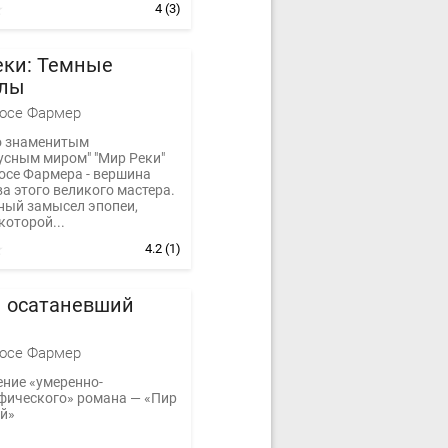
4
(3)
еки: Темные
лы
осе Фармер
о знаменитым
усным миром" "Мир Реки"
осе Фармера - вершина
а этого великого мастера.
ный замысел эпопеи,
которой...
4.2
(1)
н осатаневший
осе Фармер
ние «умеренно-
фического» романа — «Пир
й»