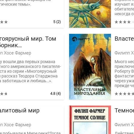
гические темы».
изучает я
обитател
некогда от
5
(2)
гоярусный мир. Том
Власт
борник
тастических
п Хосе Фармер
Филипп Х
изведений
гу вошли два первых романа
Много не
тного американского писателя-
приключе
ста из серии «Многоярусный
Роберту В
и рассказ Теодора Старджона
фантасти
а заботишься и любишь…».
через уж
прежде че
4.8
(4)
алитовый мир
Темно
п Хосе Фармер
Филипп Х
е побывали в Мире реки?Тогда
Действие 