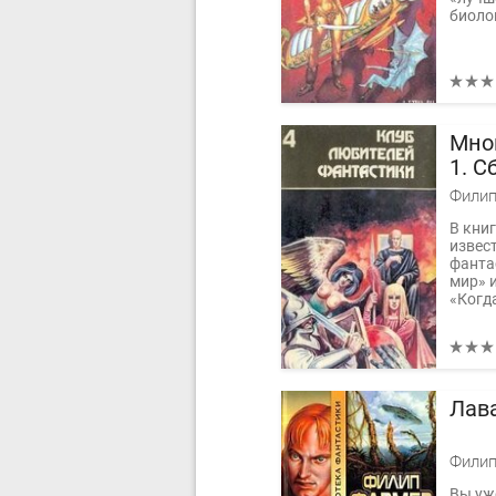
биоло
Мно
1. С
фан
Филип
про
В кни
извес
фанта
мир» 
«Когд
Лав
Филип
Вы уж