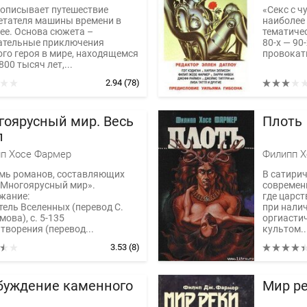
 описывает путешествие
«Секс с ч
етателя машины времени в
наиболее 
ее. Основа сюжета –
тематиче
ательные приключения
80-х — 90
ого героя в мире, находящемся
провокат
800 тысяч лет,...
2.94
(78)
гоярусный мир. Весь
Плоть
л
п Хосе Фармер
Филипп Х
емь романов, составляющих
В сатири
«Многоярусный мир».
современ
жание:
где царст
тель Вселенных (перевод С.
при нали
ова), с. 5-135
оргиастич
творения (перевод...
культом..
3.53
(8)
буждение каменного
Мир р