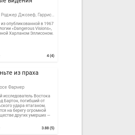
ые видения
Желязны Роджер Джозеф, Гаррисон Гарри, Старджон Теодор Гамильтон, Блох Роберт Альберт, Андерсон Пол Уильям, Кристофер Прист, Нивен Ларри Лоренс ван Котт Нивен, Дель Рей Лестер, Лейбер Фриц Ройтер, Уиндем Джон Паркс Лукас Бейнон Харрис, Баллард Джеймс Грэм, Сильверберг Роберт, Пол Фредерик, Дик Филип Киндред, Найт Дэймон, Айзенберг Ларри, Лаумер Джон Кейт, Спинрад Норман Ричард, Филипп Хосе Фармер, Лафферти Рафаэль Алоизиус, Бонд Нельсон, Дефорд Мириам Аллен
 из опубликованной в 1967
логии «Dangerous Visions»,
нной Харланом Эллисоном.
4
(4)
ньте из праха
осе Фармер
й исследователь Востока
д Бартон, погибший от
ского удара ятаганом,
тся на берегу огромной
бществе других умерших —
3.88
(5)