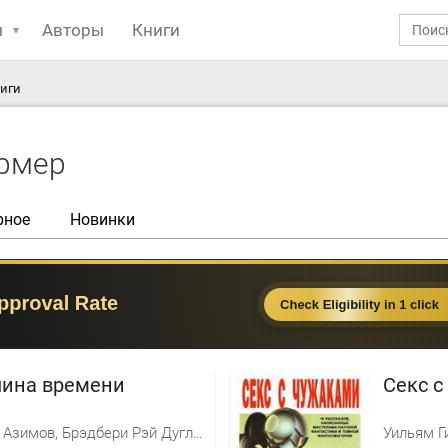
ы
Авторы
Книги
ниги
рмер
рное
Новинки
ина времени
Секс с
Айзек Азимов, Брэдбери Рэй Дуглас, Бестер Альфред, Роберт Шекли, Уэллс Герберт Джордж, Клейн Жерар, Уиндем Джон Паркс Лукас Бейнон Харрис, Сильверберг Роберт, Кэмпбелл Джон Вуд, Генкин Валерий Исаакович, Кацура Александр Васильевич, Филипп Хосе Фармер