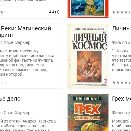
...
4.4
(1)
 Реки: Магический
Личны
иринт
п Хосе Фармер
Филипп Х
ние по магическому
"...Киках
инту воображения классика
что там в
менной фантастики Филипа
что тевто
Фармера продолжается.
беглецы.
иозный замысел эпопеи,
поисковых
ие которой...
ье дело
Грех 
п Хосе Фармер
Филипп Х
ой из статей Андрея Черткова
Молодой 
ть «Божье дело» названа
прибывши
ей фантазией Фармера на
корабле н