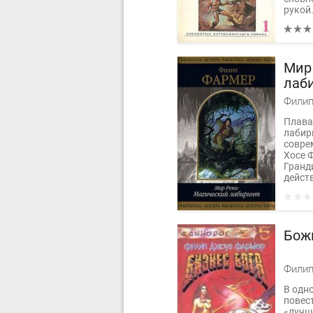
рукой.
Мир
лаб
Филип
Плава
лабир
совре
Хосе 
Гранд
действ
Бож
Филип
В одн
повес
«лучш