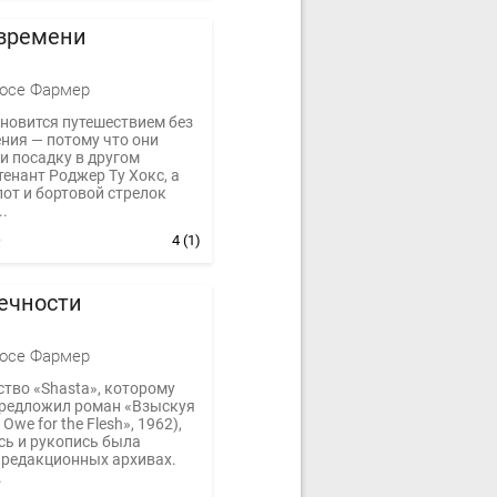
 времени
осе Фармер
новится путешествием без
ния — потому что они
и посадку в другом
енант Роджер Ту Хокс, а
от и бортовой стрелок
..
4
(1)
ечности
осе Фармер
тво «Shasta», которому
редложил роман «Взыскуя
 Owe for the Flesh», 1962),
сь и рукопись была
 редакционных архивах.
.