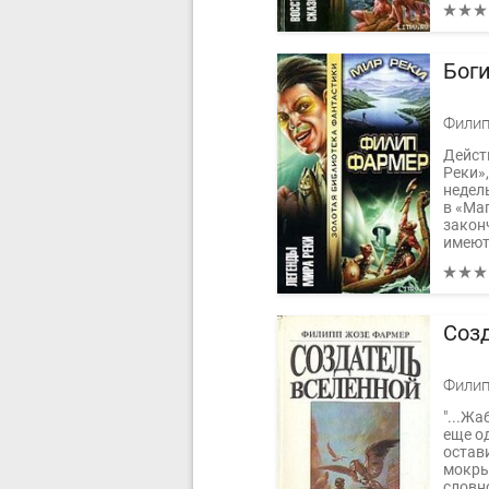
Бог
Филип
Дейст
Реки»
недел
в «Ма
закон
имеют.
Соз
Филип
"...Ж
еще о
остав
мокрый
словн