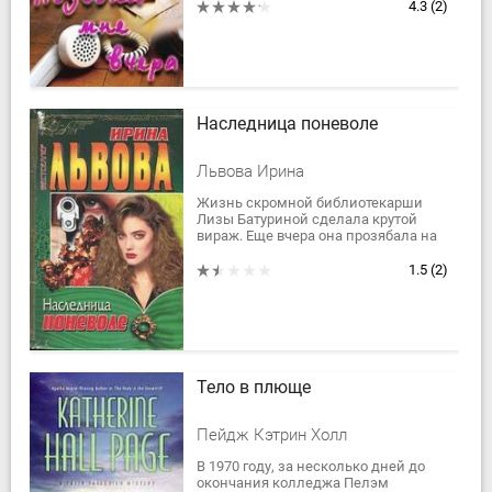
переменам в жизни человеческой.
4.3
(2)
Судьба Виктории...
Наследница поневоле
Львова Ирина
Жизнь скромной библиотекарши
Лизы Батуриной сделала крутой
вираж. Еще вчера она прозябала на
грошовую зарплату и выглядела
столь невзрачной, что до двадцати
1.5
(2)
пяти лет не...
Тело в плюще
Пейдж Кэтрин Холл
В 1970 году, за несколько дней до
окончания колледжа Пелэм