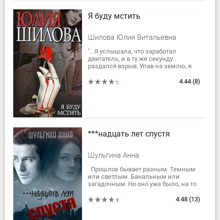
Я буду мстить
Шилова Юлия Витальевна
"...Я услышала, что заработал
двигатель, и в ту же секунду
раздался взрыв. Упав на землю, я
обхватила голову руками. Гудело в
ушах. Мне не...
4.44
(8)
***надцать лет спустя
Шульгина Анна
Прошлое бывает разным. Темным
или светлым. Банальным или
загадочным. Но оно уже было, на то
и прошлое. А к Ларисе оно зачем-то
вернулось спустя полтора десятка
4.48
(13)
лет, и...