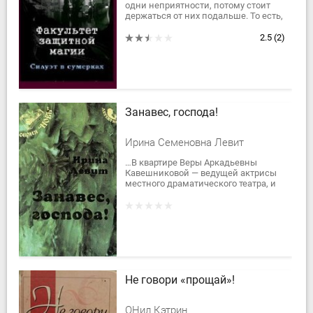
одни неприятности, потому стоит
держаться от них подальше. То есть,
не дружить и не враждовать. Но
когда погибает её лучшая подруга,
2.5
(2)
и...
Занавес, господа!
Ирина Семеновна Левит
…В квартире Веры Аркадьевны
Кавешниковой — ведущей актрисы
местного драматического театра, и
ее мужа, Сергея Павловича,
кардиолога,...
Не говори «прощай»!
ОНил Кэтрин