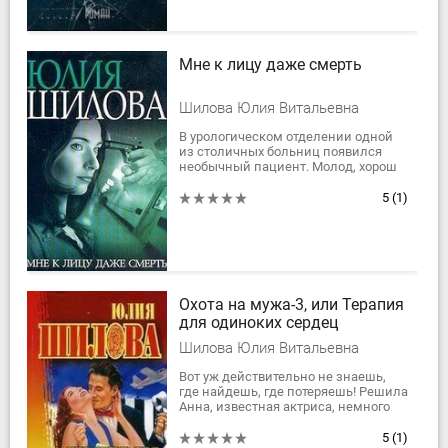
Мне к лицу даже смерть
Шилова Юлия Витальевна
В урологическом отделении одной
из столичных больниц появился
необычный пациент. Молод, хорош
собой, явно при деньгах. “Бандит, –
шептались...
5
(1)
Охота на мужа-3, или Терапия
для одиноких сердец
Шилова Юлия Витальевна
Вот уж действительно не знаешь,
где найдешь, где потеряешь! Решила
Анна, известная актриса, немного
подзаработать, согласилась сыграть
на...
5
(1)