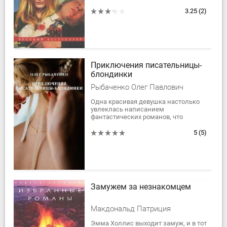
погибшую возлюбленную, да еще
актриса. Не по своей воле вступила...
3.25
(2)
Приключения писательницы-
блондинки
Рыбаченко Олег Павлович
Одна красивая девушка настолько
увлеклась написанием
фантастических романов, что
оказалась на грани
помешательства. Ее хобби может
5
(5)
завести очень далеко. Когда...
Замужем за незнакомцем
Макдональд Патриция
Эмма Холлис выходит замуж, и в тот