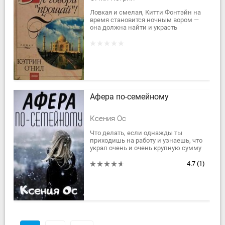
Ловкая и смелая, Китти Фонтэйн на
время становится ночным вором —
она должна найти и украсть
драгоценный рубин «Кровь Индии»,
именно за такую цену обещали
спасти ее...
Афера по-семейному
Ксения Ос
Что делать, если однажды ты
приходишь на работу и узнаешь, что
украл очень и очень крупную сумму
денег? Конечно, срочно
расследовать. Тем более что и
4.7
(1)
помощники тут же...