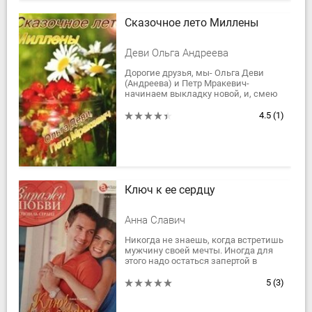
Сказочное лето Миллены
Деви Ольга Андреева
Дорогие друзья, мы- Ольга Деви
(Андреева) и Петр Мракевич-
начинаем выкладку новой, и, смею
вас уверить, ни на что не похожей
повести о...коварстве и любви, о
4.5
(1)
войне и...
Ключ к ее сердцу
Анна Славич
Никогда не знаешь, когда встретишь
мужчину своей мечты. Иногда для
этого надо остаться запертой в
ванной одной в пустом доме,
напрасно ждать помощи от мямли-
5
(3)
жениха и быть...