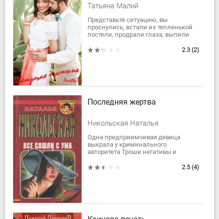
Татьяна Малий
Представьте ситуацию, вы
проснулись, встали из тепленькой
постели, продрали глаза, выпили
первую чашечку кофе – и вдруг бац!
– это и был сон. А реальность: кучка
2.3
(2)
песка...
Последняя жертва
Никольская Наталья
Одна предприимчивая девица
выкрала у криминального
авторитета Троши негативы и
фотографии, компрометирующие
очень влиятельного чиновника, и
2.5
(4)
предложила тому купить у...