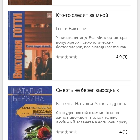
Кто-то следит за мной
Готти Виктория
У писательницы Роз Миллер, автора
популярных психологических
бестселлеров, все складывается как
нельзя лучше: успех у читателей,
богатый любящий муж,
4.9
(3)
очаровательная...
Смерть не берет выходных
Берзина Наталья Александровна
Со студенческой скамьи Наташа
жила надеждой, что, как только
любимый встанет на ноги, они сразу
поженятся. После института она
отправилась...
4
(1)