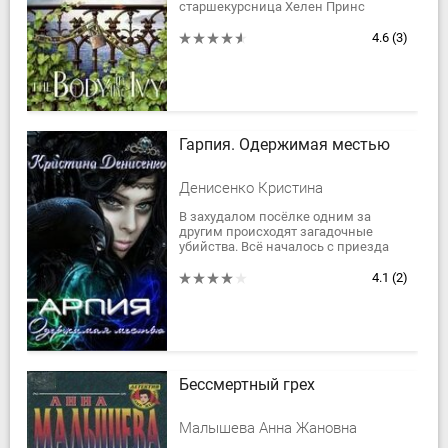
старшекурсница Хелен Принс
бросилась с готической башни
кампуса. Полиция постановила, что
4.6
(3)
это было...
Гарпия. Одержимая местью
Денисенко Кристина
В захудалом посёлке одним за
другим происходят загадочные
убийства. Всё началось с приезда
молодого терапевта и его попутчицы
— репетитора французского языка
4.1
(2)
и...
Бессмертный грех
Малышева Анна Жановна