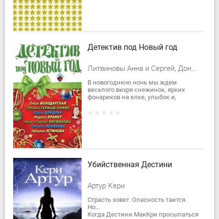
будто...
Детектив под Новый год
Литвиновы Анна и Сергей, Донцова Дарья Аркадьевна
В новогоднюю ночь мы ждем
веселого вихря снежинок, ярких
фонариков на елке, улыбок и,
конечно же, сюрпризов. Особенно
тех, что сулят нам...
Убийственная Дестини
Артур Кери
Страсть зовет. Опасность таится.
Но…
Когда Дестини МакКри просыпаться