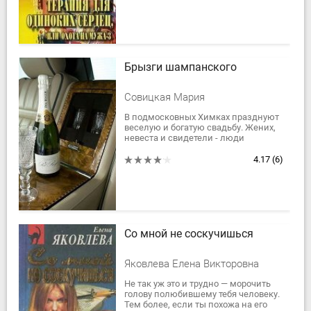
Брызги шампанского
Совицкая Мария
В подмосковных Химках празднуют
веселую и богатую свадьбу. Жених,
невеста и свидетели - люди
молодые и обеспеченные. Они
устают от гостей и ночью покидают
4.17
(6)
торжество,...
Со мной не соскучишься
Яковлева Елена Викторовна
Не так уж это и трудно — морочить
голову полюбившему тебя человеку.
Тем более, если ты похожа на его