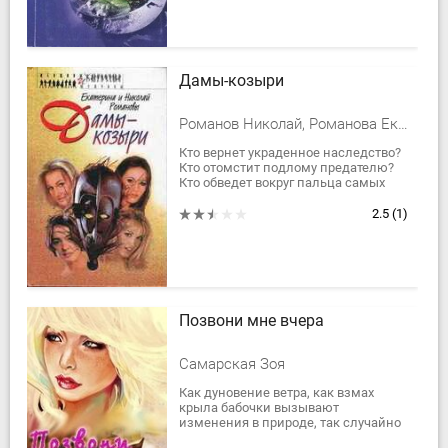
Дамы-козыри
Романов Николай, Романова Екатерина Ильинична
Кто вернет украденное наследство?
Кто отомстит подлому предателю?
Кто обведет вокруг пальца самых
ловких мошенников в городе?
Четверо женщин — подруг со
2.5
(1)
школьных...
Позвони мне вчера
Самарская Зоя
Как дуновение ветра, как взмах
крыла бабочки вызывают
изменения в природе, так случайно
услышанное слово ведет к