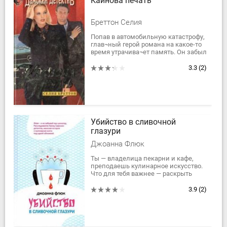
Каинова печать
Бреттон Селия
Попав в автомобильную катастрофу,
глав¬ный герой романа на какое-то
время утрачива¬ет память. Он забыл
не только то, что до аварии был
обручен и собирался жениться, но...
3.3
(2)
Убийство в сливочной
глазури
Джоанна Флюк
Ты — владелица пекарни и кафе,
преподаешь кулинарное искусство.
Что для тебя важнее — раскрыть
таинственное убийство или
разгадать рецепт кексов, который
3.9
(2)
ревнивая...