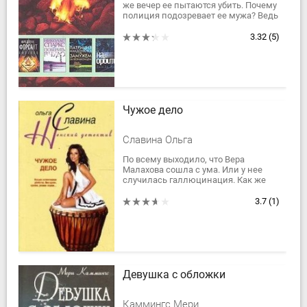
же вечер ее пытаются убить. Почему
полиция подозревает ее мужа? Ведь
он последний человек на земле, кто
мог покушаться на ее жизнь....
3.32
(5)
Чужое дело
Славина Ольга
По всему выходило, что Вера
Малахова сошла с ума. Или у нее
случилась галлюцинация. Как же
так? В новостях передали, что в
Москве похищен и убит известный
3.7
(1)
банкир, а...
Девушка с обложки
Каммингс Мери