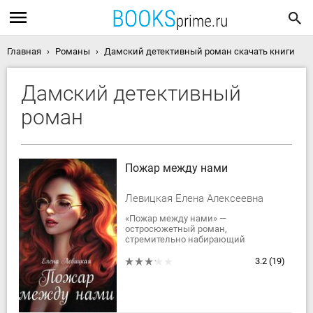
Главная
Романы
Дамский детективный роман скачать книги
Дамский детективный
роман
Пожар между нами
Левицкая Елена Алексеевна
«Пожар между нами» —
остросюжетный роман,
стремительно набирающий
популярность в Сети. В основе
романа лежит интригующий
3.2
(19)
детективный сюжет. Благодаря
этому, читатель с...