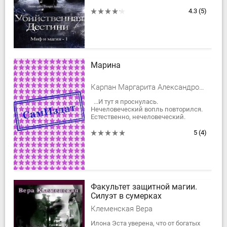
рядом с мертвым мужчиной на
Орегонcком пляже, она знает только
4.3
(5)
одно: она должна продолжать...
Марина
Карпан Маргарита Александровна
...И тут я проснулась.
Нечеловеческий вопль повторился.
Естественно, нечеловеческий.
Человеческим он быть никак не мог,
потому что произвел его мой черный
5
(4)
кот Чиж. Он...
Факультет защитной магии.
Силуэт в сумерках
Клеменская Вера
Илона Эста уверена, что от богатых