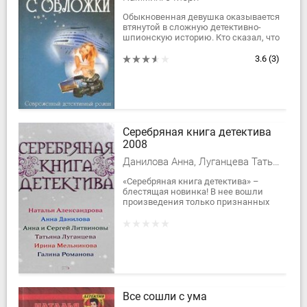
Обыкновенная девушка оказывается
втянутой в сложную детективно-
шпионскую историю. Кто сказал, что
такая девушка, как Клодин Бейкер,
не справится с любой сложной...
3.6
(3)
Серебряная книга детектива
2008
Данилова Анна, Луганцева Татьяна Игоревна
«Серебряная книга детектива» –
блестящая новинка! В нее вошли
произведения только признанных
мастеров криминального жанра. Вы
получите...
Все сошли с ума