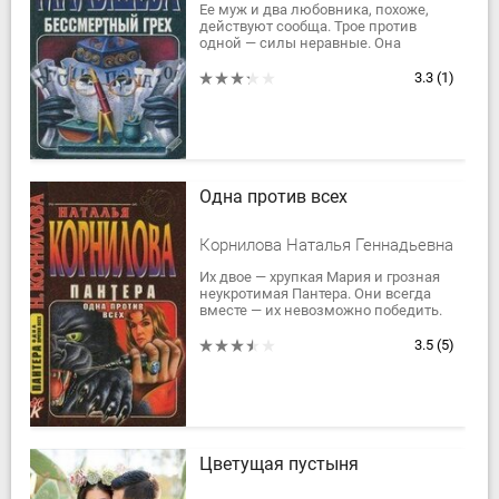
Ее муж и два любовника, похоже,
действуют сообща. Трое против
одной — силы неравные. Она
проигрывает на каждом шагу.
Выбравшись из одной...
3.3
(1)
Одна против всех
Корнилова Наталья Геннадьевна
Их двое — хрупкая Мария и грозная
неукротимая Пантера. Они всегда
вместе — их невозможно победить.
Пантера просыпается, когда кажется,
что у...
3.5
(5)
Цветущая пустыня