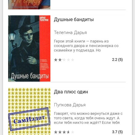
Душные бандиты
Телегина Дарья
Герои этой книги — парень из
соседнего двора и пенсионерка со
скамейки у подъезда. Но
приключения, которые им
пришлось пережить, заставили бы
2.2
(5)
содрогнуться самого...
Два плюс один
Пупкова Дарья
Говорят, что можно вернуться даже с
того света, когда тебя очень ждут. А
если тебя никто не ждёт? Если тебя
все похоронили? Забыли,
вычеркнули тебя из своих жизней,
3.7
(5)