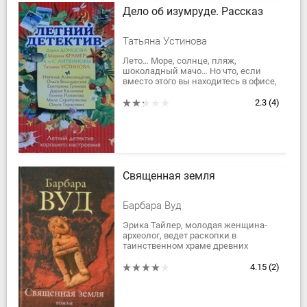
Дело об изумруде. Рассказ
Татьяна Устинова
Лето… Море, солнце, пляж,
шоколадный мачо… Но что, если
вместо этого вы находитесь в офисе,
а за окнами льет проливной дождь?
На тот и другой случай издательство
2.3
(4)
«Эксмо»...
Священная земля
Барбара Вуд
Эрика Тайлер, молодая женщина-
археолог, ведет раскопки в
таинственном храме древних
индейцев. Каждый предмет здесь
имеет свою историю, сопряженную
4.15
(2)
с чьей-то судьбой,...