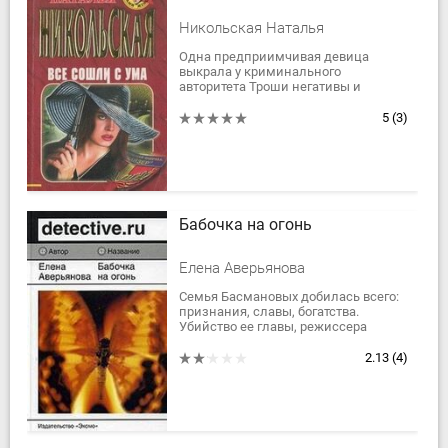
Никольская Наталья
Одна предприимчивая девица
выкрала у криминального
авторитета Троши негативы и
фотографии, компрометирующие
очень влиятельного чиновника, и
5
(3)
предложила тому купить у...
Бабочка на огонь
Елена Аверьянова
Семья Басмановых добилась всего:
признания, славы, богатства.
Убийство ее главы, режиссера
Артема Басманова, разрушило
жизнь этого хрупкого мирка.
2.13
(4)
Молодая вдова...