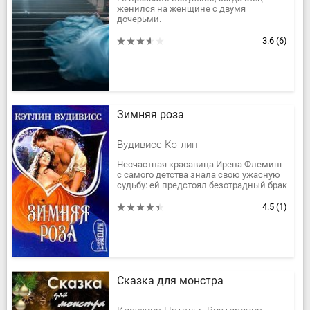
женился на женщине с двумя
дочерьми.
Его прозвище Принц из-за самых
богатых родителей в городе.
3.6
(6)
Им суждено было встретиться. И...
Зимняя роза
Вудивисс Кэтлин
Несчастная красавица Ирена Флеминг
с самого детства знала свою ужасную
судьбу: ей предстоял безотрадный брак
по расчету - с любым, кто окажется
достаточно богат, чтобы...
4.5
(1)
Сказка для монстра