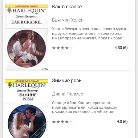
Как в сказке
Бьянчин Хелен
Ханна безумно ревновала своего мужа
к другой женщине: она, и только она,
имеет право на Мигеля, пока их брак
действителен. Они любят друг друга…
Любят ли?
4.33
(6)
Зимние розы
Диана Палмер
Сердце Айви Конли перестало
принадлежать ей, когда однажды
ночью она оказалась в объятьях
Стюарта Йорка. С того дня они не
виделись два года. Неожиданная
4.3
(6)
встреча...