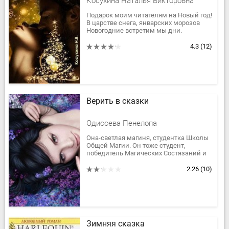
Косухина Наталья Викторовна
Подарок моим читателям на Новый год!
В царстве снега, январских морозов
Новогодние встретим мы дни.
Снова будем ждать добрых прогнозов,...
4.3
(12)
Верить в сказки
Одиссева Пенелопа
Она-светлая магиня, студентка Школы
Общей Магии. Он тоже студент,
победитель Магических Состязаний и
Игр. Загадочный темный маг. Быть ли
им вдвоем, или это только в...
2.26
(10)
Зимняя сказка