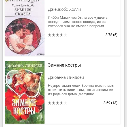
Джейкобс Холли
Либби Макгинес была возмущена
поведением нового соседа, из-за
которого она не смогла вовремя
встретиться с дочкой. В тот день никто
не мог предположить, как
3.78
(5)
романтично...
Зимние костры
Джоанна Линдсей
Неукротимая леди Бренна поклялась
отомстить викингам, похитившим ее
из родного дома. Девушке
предназначена участь рабыни, но
может ли она смириться с этим? И
3.69
(13)
смирится ли...