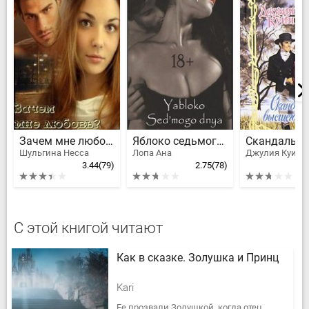
Зачем мне любовь?
Яблоко седьмого дня
Шульгина Несса
Лопа Ана
3.44
(79)
2.75
(78)
С этой книгой читают
Как в сказке. Золушка и Принц
Kari
Ее прозвали Золушкой, когда отец