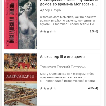
домов во времена Мопассана и
Золя
Адлер Лаура
С того самого момента, как на планете
возник вид homo sapiens, женщины и
мужчины торговали своим телом. Но
все наблюдатели — врачи, историки,
моралисты, полицейские,...
3.5
(6)
Александр III и его время
Толмачев Евгений Петрович
Книгу «Александр III и его время» без
преувеличения можно назвать
энциклопедией исторической жизни
России 1880-90-х годов, и значимость
её повышается в связи с тем,...
4.35
(4)