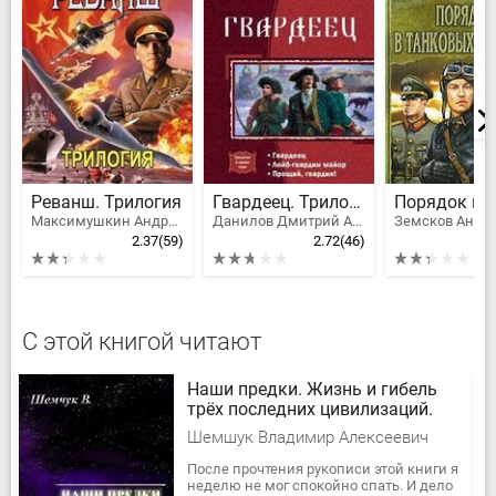
Реванш. Трилогия
Гвардеец. Трилогия
Максимушкин Андрей Владимирович
Данилов Дмитрий Алексеевич
Земсков Андр
2.37
(59)
2.72
(46)
С этой книгой читают
Hаши предки. Жизнь и гибель
трёх последних цивилизаций.
Шемшук Владимир Алексеевич
После прочтения рукописи этой книги я
неделю не мог спокойно спать. И дело