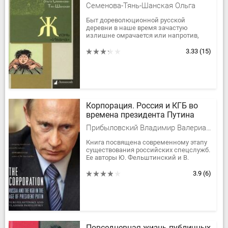
Семенова-Тянь-Шанская Ольга
Быт дореволюционной русской
деревни в наше время зачастую
излишне омрачается или напротив,
поэтизируется. Тем большее значение
приобретает беспристрастный взгляд...
3.33
(15)
Корпорация. Россия и КГБ во
времена президента Путина
Прибыловский Владимир Валерианович, Фельштинский Юрий Георгиевич
Книга посвящена современному этапу
существования российских спецслужб.
Ее авторы Ю. Фельштинский и В.
Прибыловский довольно хорошо
известны в России и за рубежом.
3.9
(6)
Юрий...
Повседневная жизнь публичных