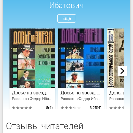
Ибатович
Ещё
Досье на звезд: правда, домыслы, сенсации. Их любят, о них говорят
Досье на звезд: правда, домыслы, сенсации. Наши любимые фильмы
Раззаков Федор Ибатович
Раззаков Федор Ибатович
5
(4)
3.25
(4)
Отзывы читателей