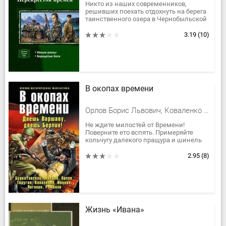
Никто из наших современников,
решивших поехать отдохнуть на берега
таинственного озера в Чернобыльской
зоне отчуждения, не ожидал, что эта
поездка так изменит их...
3.19
(10)
В окопах времени
Орлов Борис Львович, Коваленко Владимир Эдуардович, Белоусов Валерий Иванович Холера -Хам, Политов Дмитрий Валерьевич, Афанасьев Александр Владимирович, Дорофеева Ольга Викторовна, Сергей Ким, Романов Александр, Горелик Елена Валериевна, Тонина Ольга Игоревна, Ивакин Алексей Геннадьевич, Рыбаков Артем Олегович, Мельнюшкин Вадим Игоревич, Логинов Анатолий Анатольевич, Таругин Олег, Величко Андрей Феликсович, Буркатовский Сергей Борисович, Дуров Виктор, Бураков Михаил, Русов Андрей, Махров Алексей Михайлович
Не ждите милостей от Времени!
Поверните ето вспять. Примеряйте
кольчугу далекого пращура и шинель
прадеда, пропавшего без вести в 1941
году. Рассейте татарскую...
2.95
(8)
Жизнь «Ивана»