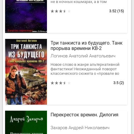
не в ночных кошмарах, а в том
потрясении, которое я испытал
буквально с первых глав этого...
3.52
(15)
Три танкиста из будущего. Танк
прорыва времени КВ-2
Логинов Анатолий Анатольевич
Новое слово в жанре альтернативной
фантастики! Неожиданный поворот
классического сюжета о «провале во
времени». Оказавшись в июне 1941
года, трое наших современников не...
3.5
(2)
Перекресток времен. Дилогия
Захаров Андрей Николаевич