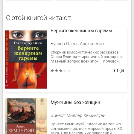
С этой книгой читают
Верните женщинам гаремы
Бузина Олесь Алексеевич
Сборник юмористических рассказов
Олеся Бузины — ироничный взгляд на
главный вопрос всех эпох — половой.
«Бросать женщин не только можно,
но и должно», —...
3.1
(5)
Мужчины без женщин
Эрнест Миллер Хемингуэй
Эрнест Хемингуэй. Классик не только
англоязычной, но и мировой прозы XX
века. Для нескольких поколений