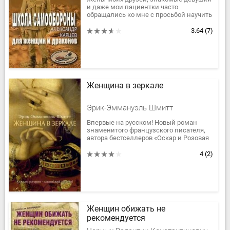
и даже мои пациентки часто
обращались ко мне с просьбой научить
их каким-либо приемам самозащиты.
По их просьбе я и приступил к...
3.64
(7)
Женщина в зеркале
Эрик-Эммануэль Шмитт
Впервые на русском! Новый роман
знаменитого французского писателя,
автора бестселлеров «Оскар и Розовая
Дама», «Мсье Ибрагим и цветы
Корана», «Дети Ноя», «Мечтательница...
4
(2)
Женщин обижать не
рекомендуется