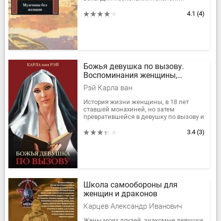
читателей он был легендарной, даже
культовой фигурой. Книги...
4.1
(4)
Божья девушка по вызову.
Воспоминания женщины,
прошедшей путь от монастыря
Рэй Карла ван
до панели
История жизни женщины, в 18 лет
ставшей монахиней, но затем
превратившейся в девушку по вызову и
живущей сегодня в мире с собой и
своим окружением, потрясает. Пути...
3.4
(3)
Школа самообороны для
женщин и драконов
Карцев Александр Иванович
Жены моих друзей, знакомые девушки