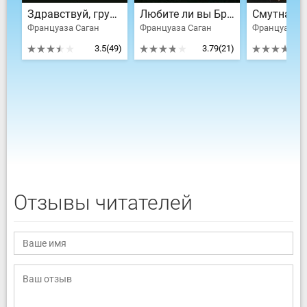
Здравствуй, грусть
Любите ли вы Брамса?
Смутная 
Француаза Саган
Француаза Саган
Француаза С
3.5
(49)
3.79
(21)
Отзывы читателей