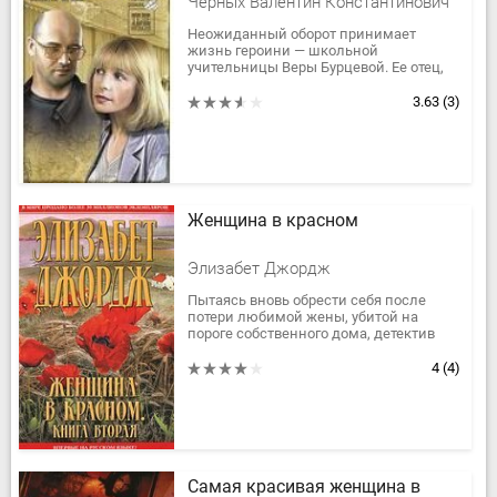
Черных Валентин Константинович
Неожиданный оборот принимает
жизнь героини — школьной
учительницы Веры Бурцевой. Ее отец,
видный русский бизнесмен, попадает
в аварию, и... управление его
3.63
(3)
компанией берет...
Женщина в красном
Элизабет Джордж
Пытаясь вновь обрести себя после
потери любимой жены, убитой на
пороге собственного дома, детектив
Томас Линли предпринимает одинокое
путешествие по побережью
4
(4)
Корнуолла....
Самая красивая женщина в