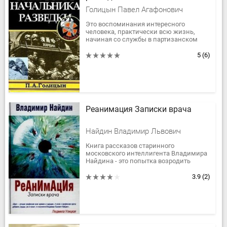
Голицын Павел Агафонович
Это воспоминания интересного
человека, практически всю жизнь,
начиная со службы в партизанском
отряде во время Великой
Отечественной войны, прослужившего
5
(6)
в советской...
Реанимация Записки врача
Найдин Владимир Львович
Книга рассказов старинного
московского интеллигента Владимира
Найдина - это попытка возродить
классический жанр "врачебных
записок" на современном материале.
3.9
(2)
Так писали...