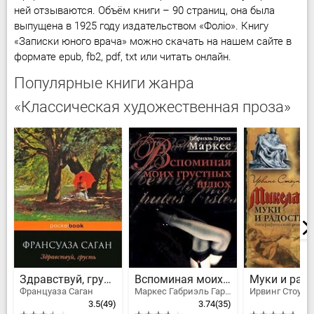
ней отзываются. Объём книги – 90 страниц, она была
выпущена в 1925 году издательством «Фоліо». Книгу
«Записки юного врача» можно скачать на нашем сайте в
формате epub, fb2, pdf, txt или читать онлайн.
Популярные книги жанра
«Классическая художественная проза»
Здравствуй, грусть
Вспоминая моих грустных шлюх
Муки и рад
Француаза Саган
Маркес Габриэль Гарсия
Ирвинг Стоун
3.5
(49)
3.74
(35)