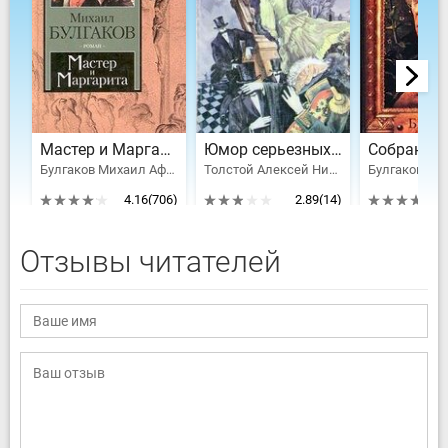
Мастер и Маргарита
Юмор серьезных писателей
Булгаков Михаил Афанасьевич
Толстой Алексей Николаевич, Булгаков Михаил Афанасьевич, Паустовский Константин Георгиевич, Достоевский Федор Михайлович, Тынянов Юрий Николаевич, Исаак Эммануилович Бабель, Лесков Николай Семенович, Гончаров Иван Александрович, Эренбург Илья Григорьевич, Платонов Андрей Платонович, Андреев Леонид Николаевич, Шишков Вячеслав Яковлевич, Станюкович Константин Михайлович, Лавренев Борис Андреевич, Гаршин Всеволод, Кривин Феликс Давидович, Писемский Алексей Феофилактович
4.16
(706)
2.89
(14)
Отзывы читателей