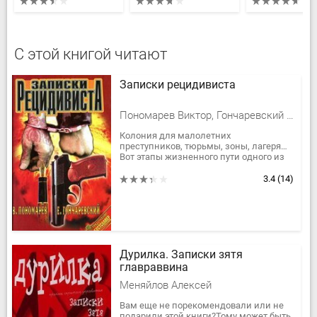
С этой книгой читают
Записки рецидивиста
Пономарев Виктор, Гончаревский Евгений
Колония для малолетних
преступников, тюрьмы, зоны, лагеря…
Вот этапы жизненного пути одного из
соавторов этой книги. Три десятка лет,
проведенных в местах лишения...
3.4
(14)
Дурилка. Записки зятя
главраввина
Меняйлов Алексей
Вам еще не порекомендовали или не
подарили этой книги?Тому может быть