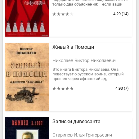
только два объяснения:— если ваши
сослуживцы и знакомые сами читали,
а вам не порекомендовали или...
4.29
(14)
Живый в Помощи
Николаев Виктор Николаевич
Это книга Виктора Николаева. Она
повествует о русском воине, который
прошел через афганский ад,
сберегаемый молитвой матери, жены и
дочери. В книге нет выдуманных...
4.93
(7)
Записки диверсанта
Старинов Илья Григорьевич