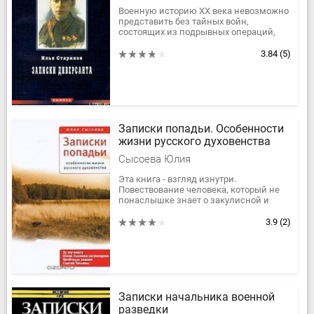
Военную историю XX века невозможно
представить без тайных войн,
состоящих из подрывных операций,
разведки, диверсий, а также
партизанской борьбы. Один из
3.84
(5)
представителей...
Записки попадьи. Особенности
жизни русского духовенства
Сысоева Юлия
Эта книга - взгляд изнутри.
Повествование человека, который не
понаслышке знает о закулисной и
закрытой стороне существования
духовного сословия. Правда и ничего
3.9
(2)
кроме...
Записки начальника военной
разведки